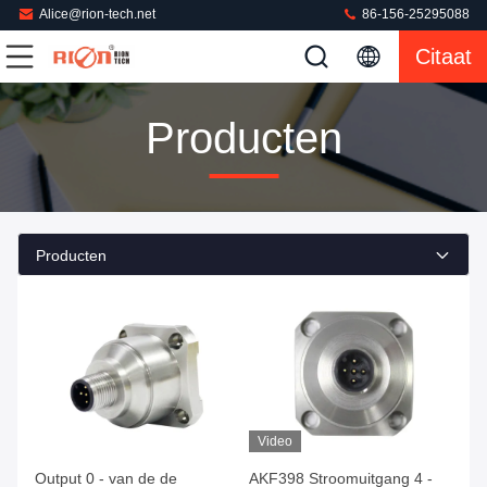
Alice@rion-tech.net
86-156-25295088
Citaat
Producten
Producten
Video
Output 0 - van de de
AKF398 Stroomuitgang 4 -