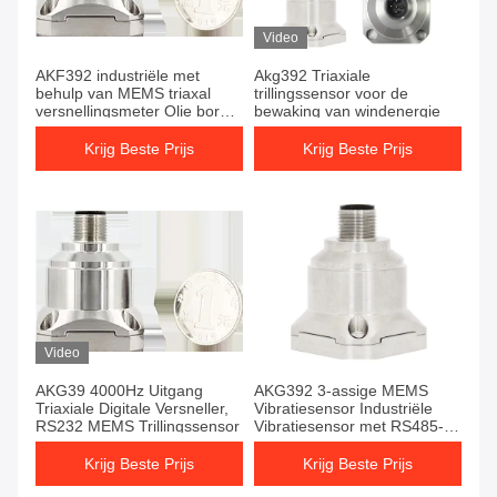
Video
AKF392 industriële met
Akg392 Triaxiale
behulp van MEMS triaxal
trillingssensor voor de
versnellingsmeter Olie boren
bewaking van windenergie
Trillingsensor
Krijg Beste Prijs
Krijg Beste Prijs
Video
AKG39 4000Hz Uitgang
AKG392 3-assige MEMS
Triaxiale Digitale Versneller,
Vibratiesensor Industriële
RS232 MEMS Trillingssensor
Vibratiesensor met RS485-
uitgang
Krijg Beste Prijs
Krijg Beste Prijs