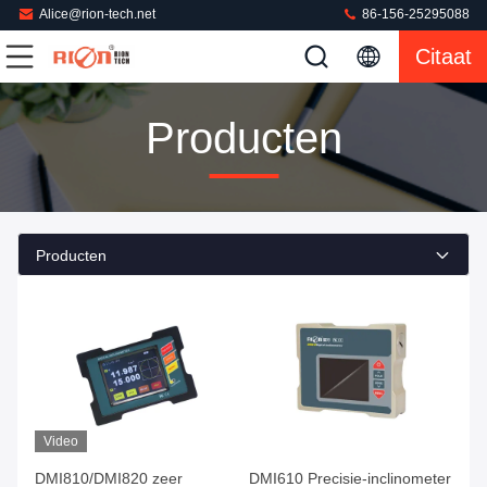
Alice@rion-tech.net
86-156-25295088
Citaat
Producten
Producten
Video
DMI810/DMI820 zeer
DMI610 Precisie-inclinometer