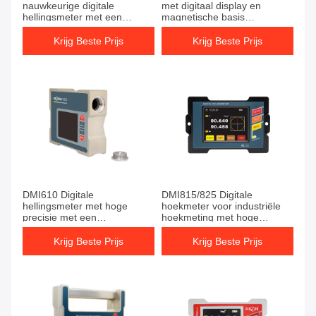
nauwkeurige digitale
met digitaal display en
hellingsmeter met een
magnetische basis
nauwkeurigheid van
Ontworpen voor nauwkeurige
hoek- en hellingsmetingen in
Krijg Beste Prijs
Krijg Beste Prijs
technische projecten
DMI610 Digitale
DMI815/825 Digitale
hellingsmeter met hoge
hoekmeter voor industriële
precisie met een
hoekmeting met hoge
nauwkeurigheid van 0,02° en
precisie
magnetische basis voor
Krijg Beste Prijs
Krijg Beste Prijs
±90°-meting