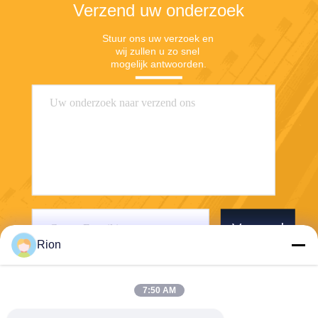
Verzend uw onderzoek
Stuur ons uw verzoek en 
wij zullen u zo snel 
mogelijk antwoorden.
Verzend
Rion
7:50 AM