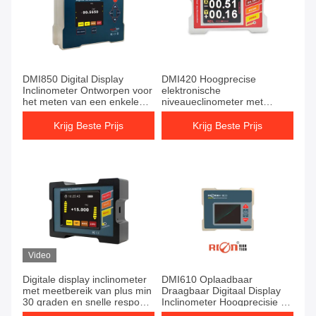
DMI850 Digital Display
DMI420 Hoogprecise
Inclinometer Ontworpen voor
elektronische
het meten van een enkele
niveaueclinometer met
ashoek met behulp van
dubbele kern meetunit voor
Quartz Pendulum Slice
nauwkeurige industriële
Krijg Beste Prijs
Krijg Beste Prijs
Technology And Digital
hoekcontrole en lange
Electronics
termijn stabiliteit
Video
Digitale display inclinometer
DMI610 Oplaadbaar
met meetbereik van plus min
Draagbaar Digitaal Display
30 graden en snelle respons
Inclinometer Hoogprecisie Tilt
voor industriële precisie
Sensor hellingssensor