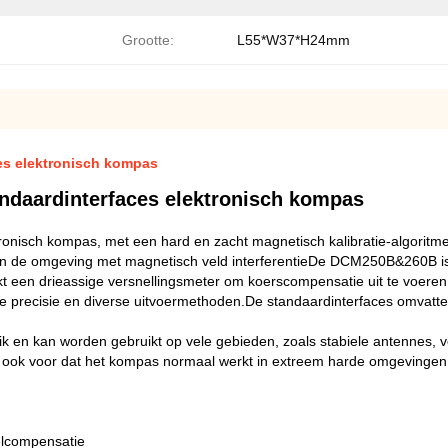
Grootte:
L55*W37*H24mm
es elektronisch kompas
ndaardinterfaces elektronisch kompas
nisch kompas, met een hard en zacht magnetisch kalibratie-algoritme
e in de omgeving met magnetisch veld interferentieDe DCM250B&260B is 
uikt een drieassige versnellingsmeter om koerscompensatie uit te voer
e precisie en diverse uitvoermethoden.De standaardinterfaces omvat
k en kan worden gebruikt op vele gebieden, zoals stabiele antennes, v
ok voor dat het kompas normaal werkt in extreem harde omgevingen, e
elcompensatie