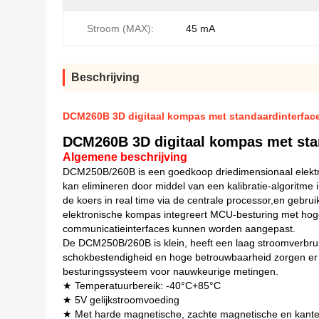
Stroom (MAX):
45 mA
Beschrijving
DCM260B 3D digitaal kompas met standaardinterfac
DCM260B 3D digitaal kompas met sta
Algemene beschrijving
DCM250B/260B is een goedkoop driedimensionaal elektro
kan elimineren door middel van een kalibratie-algoritm
de koers in real time via de centrale processor,en gebr
elektronische kompas integreert MCU-besturing met hog
communicatieinterfaces kunnen worden aangepast.
De DCM250B/260B is klein, heeft een laag stroomverbrui
schokbestendigheid en hoge betrouwbaarheid zorgen er o
besturingssysteem voor nauwkeurige metingen.
★ Temperatuurbereik: -40°C+85°C
★ 5V gelijkstroomvoeding
★ Met harde magnetische, zachte magnetische en kant