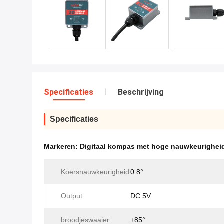
Specificaties
Beschrijving
Specificaties
Markeren:
Digitaal kompas met hoge nauwkeurighei
Koersnauwkeurigheid:
0.8°
Output:
DC 5V
broodjeswaaier:
±85°