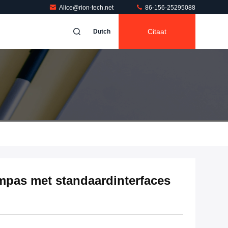
Alice@rion-tech.net
86-156-25295088
Citaat
Dutch
mpas met standaardinterfaces