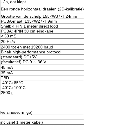
- Ja, dat klopt.
Een ronde horizontaal draaien (2D-kalibratie)
Grootte van de schelp:L55×W37×H24mm
PCBA-maat: L33×W27×H9mm
Shell: 4 PIN 1 meter direct lood
PCBA: 4PIN 30 cm eindkabel
< 50 mS
20 Hz/s
2400 tot en met 19200 baud
Binair high-performance protocol
(standaard) DC+5V
(facultatief) DC 9 ∼ 36 V
45 mA
35 mA
TBD
-40°C+85°C
-40°C+100°C
2500 g
alve sinusvormige)
inclusief 1 meter kabel)