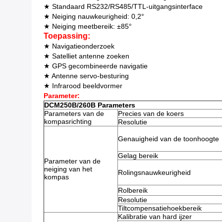
★ Standaard RS232/RS485/TTL-uitgangsinterface
★ Neiging nauwkeurigheid: 0,2°
★ Neiging meetbereik: ±85°
Toepassing:
★ Navigatieonderzoek
★ Satelliet antenne zoeken
★ GPS gecombineerde navigatie
★ Antenne servo-besturing
★ Infrarood beeldvormer
Parameter:
DCM250B/260B Parameters
Parameters van de
Precies van de koers
kompasrichting
Resolutie
Genauigheid van de toonhoogte
Gelag bereik
Parameter van de
neiging van het
Rolingsnauwkeurigheid
kompas
Rolbereik
Resolutie
Tiltcompensatiehoekbereik
Kalibratie van hard ijzer