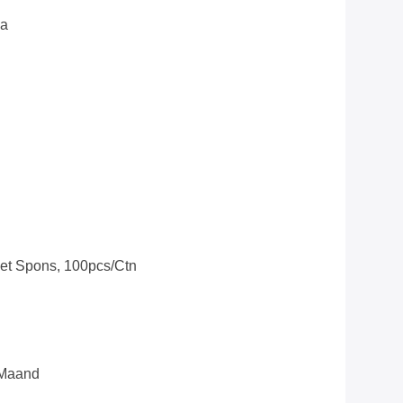
na
et Spons, 100pcs/ctn
 Maand