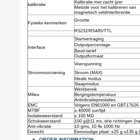
Kalibratie met zacht ijzer
kalibratie
Metode voor het kalibreren van
magnetisch veldinterferentie
Grootte
Fysieke kenmerken
RS232/RS485/TTL
Startvertraging
Outputpercentage
Interface
Baud-tarief
Outputformaat
Voerspanning
Stroomvoorziening
Stroom (MAX)
Ideale modus
Slaapmodus
Werkbereik
Milieu
Bergingstemperatuur
Antivibratieprestaties
EMC
Volgens EN61000 en GBT17626
MTBF
≥ 40000 uur/tijd
Isolatieweerstand
≥ 100 MΩ
Schokweerstand
100 g@11 ms, drie richtingen (h
Anti-vibratie
10 gms, 10 ‰ 1000 Hz
Gewicht
Eenvoudige plaat: ≤25 g ≤135 g (