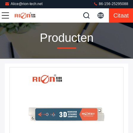
Alice@rion-tech.net
86-156-25295088
Citaat
Producten