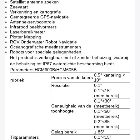
Satelliet antenne zoeken
Zeevaart
Verkenning en kartografie
Geïntegreerde GPS-navigatie
Antenne-servocontrole
Infrarood beeldvormers
Laserbereikmeter
Plotter Mapping
ROV Onderwater Robot Navigatie
Oceanografische meetinstrumenten
Robots voor speciale gelegenheden
Het product is verkrijgbaar met of zonder behuizing, waarbij
de behuizing tot IP67 waterdichte bescherming biedt.
Parameters HCM600B/HCM605B
0.5° kanteling <
Precies van de koers
rubriek
10°
Resolutie
0.1°
0.1°<15°
(meetbereik)
0.1°<30°
Genauigheid van de
(meetbereik)
toonhoogte
0.1°<60°
(meetbereik)
0.2°<85°
(meetbereik)
Gelag bereik
± 85°
Tiltparameters
0.1°<15°