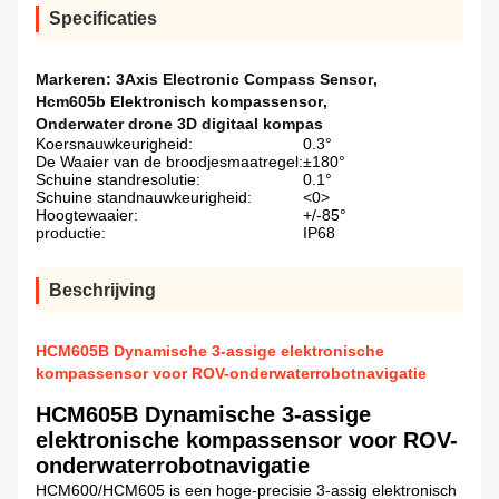
Specificaties
Markeren:
3Axis Electronic Compass Sensor
,
Hcm605b Elektronisch kompassensor
,
Onderwater drone 3D digitaal kompas
Koersnauwkeurigheid:
0.3°
De Waaier van de broodjesmaatregel:
±180°
Schuine standresolutie:
0.1°
Schuine standnauwkeurigheid:
<0>
Hoogtewaaier:
+/-85°
productie:
IP68
Beschrijving
HCM605B Dynamische 3-assige elektronische
kompassensor voor ROV-onderwaterrobotnavigatie
HCM605B Dynamische 3-assige
elektronische kompassensor voor ROV-
onderwaterrobotnavigatie
HCM600/HCM605 is een hoge-precisie 3-assig elektronisch