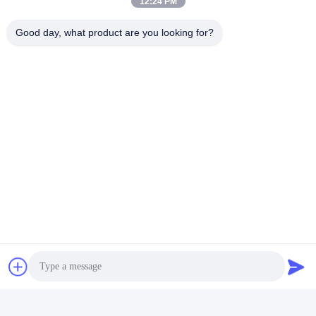
12:24 PM
Good day, what product are you looking for?
Verzend
Shenzhen Rion Technology Co., Ltd.
Alice@rion-tech.net
86-156-25295088
Block 1, COFCO ((FUAN) R
obotics Industrial Park, Da Y