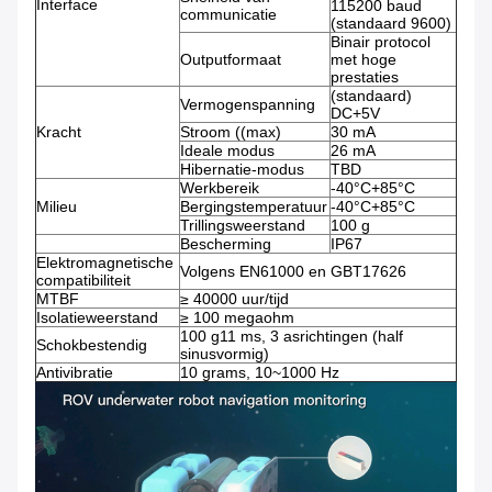
Interface
115200 baud
communicatie
(standaard 9600)
Binair protocol
Outputformaat
met hoge
prestaties
(standaard)
Vermogenspanning
DC+5V
Kracht
Stroom ((max)
30 mA
Ideale modus
26 mA
Hibernatie-modus
TBD
Werkbereik
-40°C+85°C
Milieu
Bergingstemperatuur
-40°C+85°C
Trillingsweerstand
100 g
Bescherming
IP67
Elektromagnetische
Volgens EN61000 en GBT17626
compatibiliteit
MTBF
≥ 40000 uur/tijd
Isolatieweerstand
≥ 100 megaohm
100 g11 ms, 3 asrichtingen (half
Schokbestendig
sinusvormig)
Antivibratie
10 grams, 10~1000 Hz