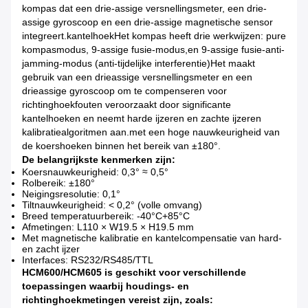
kompas dat een drie-assige versnellingsmeter, een drie-
assige gyroscoop en een drie-assige magnetische sensor
integreert.kantelhoekHet kompas heeft drie werkwijzen: pure
kompasmodus, 9-assige fusie-modus,en 9-assige fusie-anti-
jamming-modus (anti-tijdelijke interferentie)Het maakt
gebruik van een drieassige versnellingsmeter en een
drieassige gyroscoop om te compenseren voor
richtinghoekfouten veroorzaakt door significante
kantelhoeken en neemt harde ijzeren en zachte ijzeren
kalibratiealgoritmen aan.met een hoge nauwkeurigheid van
de koershoeken binnen het bereik van ±180°.
De belangrijkste kenmerken zijn:
Koersnauwkeurigheid: 0,3° ≈ 0,5°
Rolbereik: ±180°
Neigingsresolutie: 0,1°
Tiltnauwkeurigheid: < 0,2° (volle omvang)
Breed temperatuurbereik: -40°C+85°C
Afmetingen: L110 × W19.5 × H19.5 mm
Met magnetische kalibratie en kantelcompensatie van hard-
en zacht ijzer
Interfaces: RS232/RS485/TTL
HCM600/HCM605 is geschikt voor verschillende
toepassingen waarbij houdings- en
richtinghoekmetingen vereist zijn, zoals: