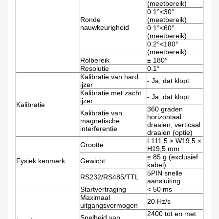
(meetbereik)
0.1°<30°
Ronde
(meetbereik)
nauwkeurigheid
0.1°<60°
(meetbereik)
0.2°<180°
(meetbereik)
Rolbereik
± 180°
Resolutie
0.1°
Kalibratie van hard
- Ja, dat klopt.
ijzer
Kalibratie met zacht
- Ja, dat klopt.
ijzer
Kalibratie
360 graden
Kalibratie van
horizontaal
magnetische
draaien; verticaal
interferentie
draaien (optie)
L111,5 × W19,5 ×
Grootte
H19,5 mm
≤ 85 g (exclusief
Fysiek kenmerk
Gewicht
kabel)
5PIN snelle
RS232/RS485/TTL
aansluiting
Startvertraging
< 50 ms
Maximaal
20 Hz/s
uitgangsvermogen
2400 tot en met
Snelheid van