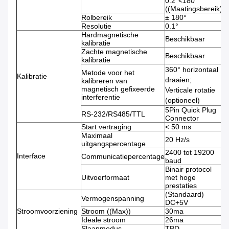
0.2°<180°
((Maatingsbereik))
Rolbereik
± 180°
Resolutie
0.1°
Hardmagnetische
Beschikbaar
kalibratie
Zachte magnetische
Beschikbaar
kalibratie
360° horizontaal
Metode voor het
Kalibratie
draaien;
kalibreren van
magnetisch gefixeerde
Verticale rotatie
interferentie
(optioneel)
5Pin Quick Plug
RS-232/RS485/TTL
Connector
Start vertraging
< 50 ms
Maximaal
20 Hz/s
uitgangspercentage
2400 tot 19200
Interface
Communicatiepercentage
baud
Binair protocol
Uitvoerformaat
met hoge
prestaties
(Standaard)
Vermogenspanning
DC+5V
Stroomvoorziening
Stroom ((Max))
30ma
Ideale stroom
26ma
Slaapmodus
TBD