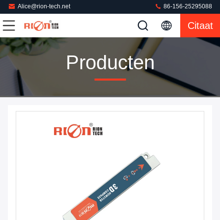
Alice@rion-tech.net
86-156-25295088
Citaat
Producten