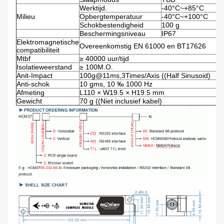
Werktijd.
-40°C~+85°C
Milieu
Opbergtemperatuur
-40°C~+100°C
Schokbestendigheid
100 g
Beschermingsniveau
IP67
Elektromagnetische
Overeenkomstig EN 61000 en BT17626
compatibiliteit
Mtbf
≥ 40000 uur/tijd
Isolatieweerstand
≥ 100M.O.
Anit-Impact
100g@11ms,3Times/Axis ((Half Sinusoid)
Anti-schok
10 gms, 10 ‰ 1000 Hz
Afmeting
L110 × W19.5 × H19.5 mm
Gewicht
70 g ((Niet inclusief kabel)