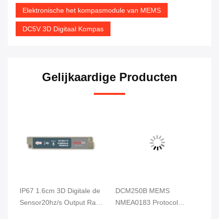
Elektronische het kompasmodule van MEMS
DC5V 3D Digitaal Kompas
Gelijkaardige Producten
IP67 1.6cm 3D Digitale de
DCM250B MEMS
DD
Sensor20hz/s Output Rate
NMEA0183 Protocol
Di
For Underwater Robot van
Elektronisch kompas
de