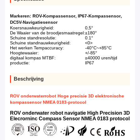
Markeren:
ROV-Kompassensor
,
IP67-Kompassensor
,
DC5V-Navigatiesensor
Koersnauwkeurigheid:
0,5°
De Waaier van de broodjesmaatregel:
±180°
Schuine standresolutie:
0.1°
Schuine standnauwkeurigheid:
<0>
Het werken Tempaccuracy:
-40°C~+85°C
Hoogtewaaier:
+/-85°
digitaal kompas MTBF:
≥40000 uren/tijd
productie:
IP67
Beschrijving
ROV onderwaterrobot Hoge precisie 3D elektronische
kompassensor NMEA 0183-protocol
ROV onderwater robot navigatie High Precision 3D
Elecrorninc Compass Sensor NMEA 0183 protocol