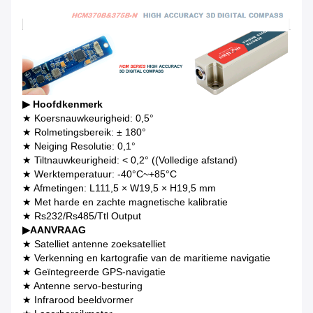
▶
Hoofdkenmerk
★ Koersnauwkeurigheid: 0,5°
★ Rolmetingsbereik: ± 180°
★ Neiging Resolutie: 0,1°
★ Tiltnauwkeurigheid: < 0,2° ((Volledige afstand)
★ Werktemperatuur: -40°C~+85°C
★ Afmetingen: L111,5 × W19,5 × H19,5 mm
★ Met harde en zachte magnetische kalibratie
★ Rs232/Rs485/Ttl Output
▶
AANVRAAG
★ Satelliet antenne zoeksatelliet
★ Verkenning en kartografie van de maritieme navigatie
★ Geïntegreerde GPS-navigatie
★ Antenne servo-besturing
★ Infrarood beeldvormer