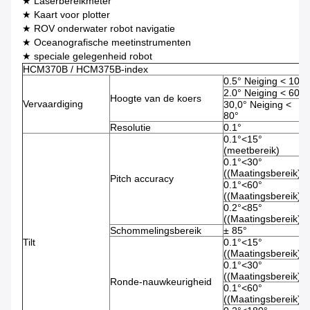
★ Laserbereikmeter
★ Kaart voor plotter
★ ROV onderwater robot navigatie
★ Oceanografische meetinstrumenten
★ speciale gelegenheid robot
HCM370B / HCM375B-index
0.5° Neiging < 10°
2.0° Neiging < 60°
Hoogte van de koers
Vervaardiging
30,0° Neiging <
80°
Resolutie
0.1°
0.1°<15°
(meetbereik)
0.1°<30°
((Maatingsbereik))
Pitch accuracy
0.1°<60°
((Maatingsbereik))
0.2°<85°
((Maatingsbereik))
Schommelingsbereik
± 85°
Tilt
0.1°<15°
((Maatingsbereik))
0.1°<30°
((Maatingsbereik))
Ronde-nauwkeurigheid
0.1°<60°
((Maatingsbereik))