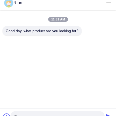
Rion
11:31 AM
Good day, what product are you looking for?
Shenzhen Rion Technology Co., Ltd.
Alice@rion-tech.net
86-156-25295088
Block 1, COFCO ((FUAN) R
obotics Industrial Park, Da Y
ang Road No. 90, Fuyong Di
strict, Shenzhen City, China
De Goede Kwaliteit van China De Hellingmeter van de schuine standsensor
Leverancier. Copyright © 2026 Shenzhen Rion Technology Co., Ltd. . Alle
rechten voorbehoudena.