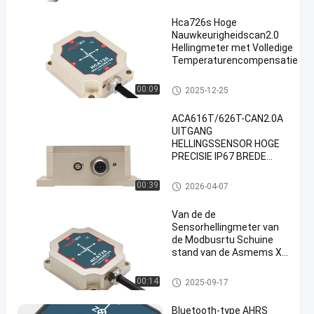
e standsensor
Hca726s Hoge
Nauwkeurigheidscan2.0
Hellingmeter met Volledige
Temperaturencompensatie
De Hellingmeter van de schuine s
00:09
2025-12-25
tandsensor
ACA616T/626T-CAN2.0A
UITGANG
HELLINGSSENSOR HOGE
PRECISIE IP67 BREDE
SPANNINGSINGANG
De Hellingmeter van de schuin
00:39
2026-04-07
e standsensor
Van de de
Sensorhellingmeter van
de Modbusrtu Schuine
stand van de Asmems X-
Y het Niveausensor
De Hellingmeter van de schuin
00:14
2025-09-17
e standsensor
Bluetooth-type AHRS