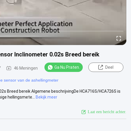
nsor Inclinometer 0.02s Breed bereik
Ga Nu Praten.
Deel
7
46 Meningen
ge sensor van de ashellingmeter
0.02s Breed bereik Algemene beschrijvingDe HCA716S/HCA726S is
ge hellingsmete...
Bekijk meer
Laat een bericht achter.