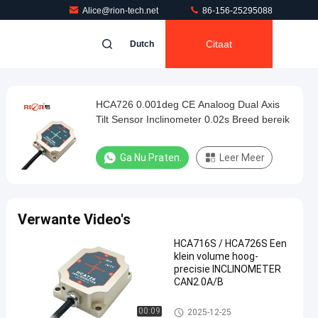
Alice@rion-tech.net
86-156-25295088
Citaat
Dutch
HCA726 0.001deg CE Analoog Dual Axis
Tilt Sensor Inclinometer 0.02s Breed bereik
Ga Nu Praten.
Leer Meer
Verwante Video's
HCA716S / HCA726S Een
klein volume hoog-
precisie INCLINOMETER
CAN2.0A/B
De Hellingmeter van de schuin
00:09
2025-12-25