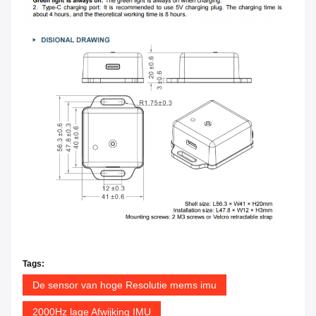
Tags:
De sensor van hoge Resolutie mems imu
2000Hz lage Afwijking IMU