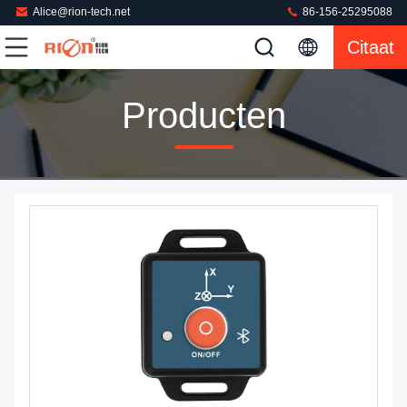
Alice@rion-tech.net
86-156-25295088
Citaat
Producten