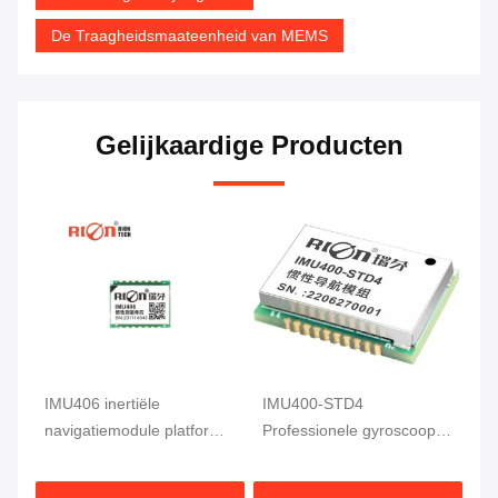
De Traagheidsmaateenheid van MEMS
Gelijkaardige Producten
l
IMU406 inertiële
IMU400-STD4
navigatiemodule platform
Professionele gyroscoop
houding nauwkeurige
IMU voor navigatie-
meting
applicaties met autonoom