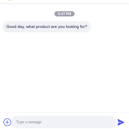
9:47 PM
Good day, what product are you looking for?
Shenzhen Rion Technology Co., Ltd.
Alice@rion-tech.net
86-156-25295088
Block 1, COFCO ((FUAN) R
obotics Industrial Park, Da Y
ang Road No. 90, Fuyong Di
strict, Shenzhen City, China
De Goede Kwaliteit van China De Hellingmeter van de schuine standsensor
Leverancier. Copyright © 2026 Shenzhen Rion Technology Co., Ltd. . Alle
rechten voorbehoudena.