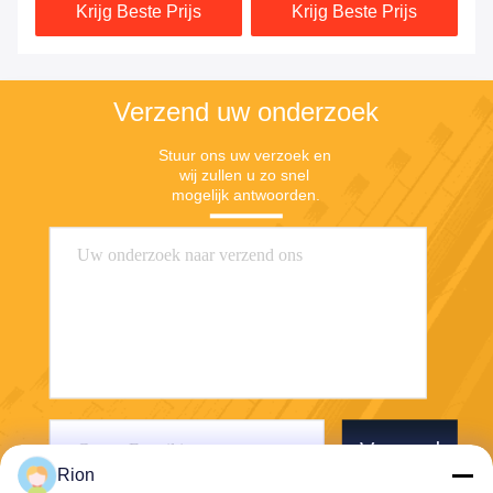
Krijg Beste Prijs
Krijg Beste Prijs
rijden
Verzend uw onderzoek
Stuur ons uw verzoek en 
wij zullen u zo snel 
mogelijk antwoorden.
Verzend
Rion