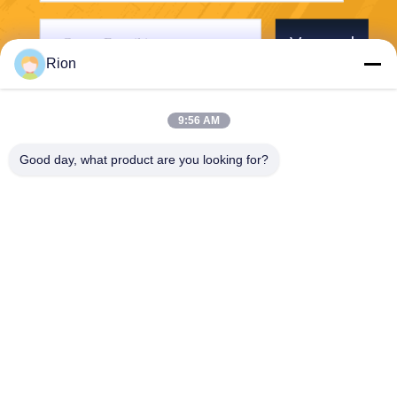
Verzend
Rion
9:56 AM
Good day, what product are you looking for?
Shenzhen Rion Technology Co., Ltd.
Alice@rion-tech.net
86-156-25295088
Block 1, COFCO ((FUAN) R
obotics Industrial Park, Da Y
ang Road No. 90, Fuyong Di
strict, Shenzhen City, China