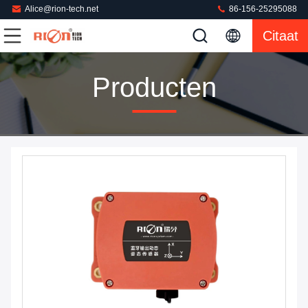
Alice@rion-tech.net
86-156-25295088
Citaat
Producten