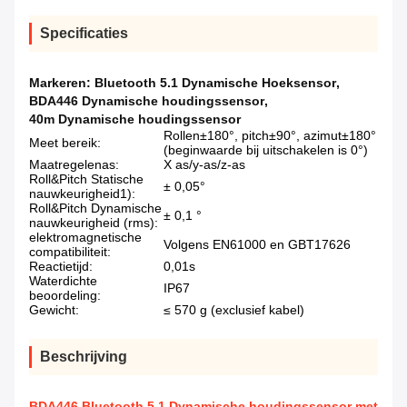
Specificaties
Markeren:
Bluetooth 5.1 Dynamische Hoeksensor
,
BDA446 Dynamische houdingssensor
,
40m Dynamische houdingssensor
Rollen±180°, pitch±90°, azimut±180°
Meet bereik:
(beginwaarde bij uitschakelen is 0°)
Maatregelenas:
X as/y-as/z-as
Roll&Pitch Statische
± 0,05°
nauwkeurigheid1):
Roll&Pitch Dynamische
± 0,1 °
nauwkeurigheid (rms):
elektromagnetische
Volgens EN61000 en GBT17626
compatibiliteit:
Reactietijd:
0,01s
Waterdichte
IP67
beoordeling:
Gewicht:
≤ 570 g (exclusief kabel)
Beschrijving
BDA446 Bluetooth 5.1 Dynamische houdingssensor met