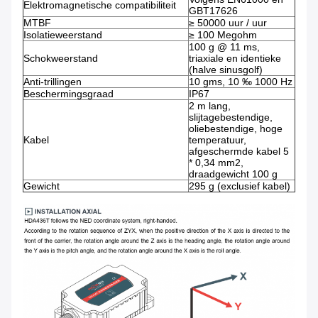
Elektromagnetische compatibiliteit
GBT17626
MTBF
≥ 50000 uur / uur
Isolatieweerstand
≥ 100 Megohm
100 g @ 11 ms,
Schokweerstand
triaxiale en identieke
(halve sinusgolf)
Anti-trillingen
10 gms, 10 ‰ 1000 Hz
Beschermingsgraad
IP67
2 m lang,
slijtagebestendige,
oliebestendige, hoge
Kabel
temperatuur,
afgeschermde kabel 5
* 0,34 mm2,
draadgewicht 100 g
Gewicht
295 g (exclusief kabel)