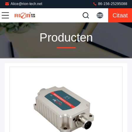
Alice@rion-tech.net
86-156-25295088
Citaat
Producten