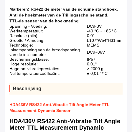
Markeren:
RS422 de meter van de schuine standhoek
,
Anti de hoekmeter van de Trillingsschuine stand
,
TTL-de sensor van de hoekmeting
Spanning - Voeding:
DC9-3V
Werktemperatuur:
-40 °C ~ +85 °C
Resolutie (bits):
0.01
Grootte / Afmeting:
L107*W54*H31mm
Technologie:
MEMS
Inlaatspanning van de breedspanning
DC9~36V
van de inclinometer:
Beschermingsklasse:
IP67
Hoge resolutie:
0.01°
Hoge antivibratieprestaties:
> 2000 g
Nul temperatuurcoëfficiënt:
± 0,01 °/°C
Beschrijving
HDA436V RS422 Anti-Vibratie Tilt Angle Meter TTL
Measurement Dynamic Sensor
HDA436V RS422 Anti-Vibratie Tilt Angle
Meter TTL Measurement Dynamic