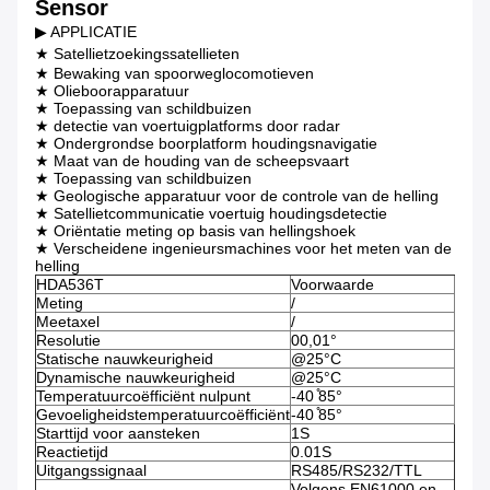
Sensor
▶ APPLICATIE
★ Satellietzoekingssatellieten
★ Bewaking van spoorweglocomotieven
★ Olieboorapparatuur
★ Toepassing van schildbuizen
★ detectie van voertuigplatforms door radar
★ Ondergrondse boorplatform houdingsnavigatie
★ Maat van de houding van de scheepsvaart
★ Toepassing van schildbuizen
★ Geologische apparatuur voor de controle van de helling
★ Satellietcommunicatie voertuig houdingsdetectie
★ Oriëntatie meting op basis van hellingshoek
★ Verscheidene ingenieursmachines voor het meten van de
helling
HDA536T
Voorwaarde
Meting
/
Meetaxel
/
Resolutie
00,01°
Statische nauwkeurigheid
@25°C
Dynamische nauwkeurigheid
@25°C
Temperatuurcoëfficiënt nulpunt
-40 ̊85°
Gevoeligheidstemperatuurcoëfficiënt
-40 ̊85°
Starttijd voor aansteken
1S
Reactietijd
0.01S
Uitgangssignaal
RS485/RS232/TTL
Volgens EN61000 en