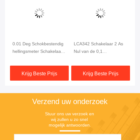
0.01 Deg Schokbestendig
LCA342 Schakelaar 2 As
Re
hellingsmeter Schakelaar
Nul van de 0,1
SC
0.2s Reactietijd
Gradenneiging
DC
Vastgestelde Functie
Krijg Beste Prijs
Krijg Beste Prijs
Verzend uw onderzoek
Stuur ons uw verzoek en 
wij zullen u zo snel 
mogelijk antwoorden.