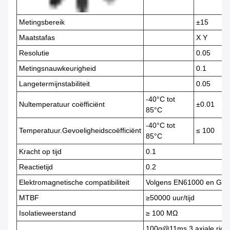
Metingsbereik
±15
Maatstafas
X Y
Resolutie
0.05
Metingsnauwkeurigheid
0.1
Langetermijnstabiliteit
0.05
-40°C tot
Nultemperatuur coëfficiënt
±0.01
85°C
-40°C tot
Temperatuur.Gevoeligheidscoëfficiënt
≤ 100
85°C
Kracht op tijd
0.1
Reactietijd
0.2
Elektromagnetische compatibiliteit
Volgens EN61000 en GB
MTBF
≥50000 uur/tijd
Isolatieweerstand
≥ 100 MΩ
100g@11ms,3 axiale richti