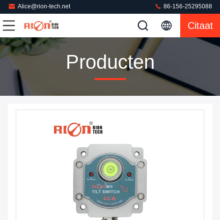
Alice@rion-tech.net
86-156-25295088
Citaat
Producten