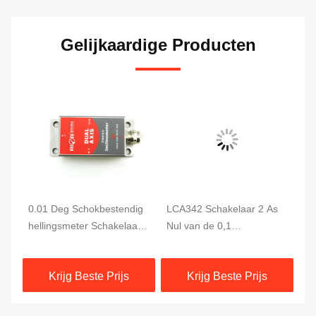
Gelijkaardige Producten
0.01 Deg Schokbestendig
LCA342 Schakelaar 2 As
Re
hellingsmeter Schakelaar
Nul van de 0,1
SC
0.2s Reactietijd
Gradenneiging
DC
Vastgestelde Functie
Krijg Beste Prijs
Krijg Beste Prijs