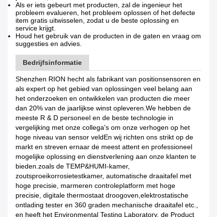
Als er iets gebeurt met producten, zal de ingenieur het
probleem evalueren, het probleem oplossen of het defecte
item gratis uitwisselen, zodat u de beste oplossing en
service krijgt.
Houd het gebruik van de producten in de gaten en vraag om
suggesties en advies.
Bedrijfsinformatie
Shenzhen RION hecht als fabrikant van positionsensoren en
als expert op het gebied van oplossingen veel belang aan
het onderzoeken en ontwikkelen van producten die meer
dan 20% van de jaarlijkse winst opleveren.We hebben de
meeste R & D personeel en de beste technologie in
vergelijking met onze collega's om onze verhogen op het
hoge niveau van sensor veldEn wij richten ons strikt op de
markt en streven ernaar de meest attent en professioneel
mogelijke oplossing en dienstverlening aan onze klanten te
bieden.zoals de TEMP&HUMI-kamer,
zoutsproeikorrosietestkamer, automatische draaitafel met
hoge precisie, marmeren controleplatform met hoge
precisie, digitale thermostaat droogoven,elektrostatische
ontlading tester en 360 graden mechanische draaitafel etc.,
en heeft het Environmental Testing Laboratory, de Product