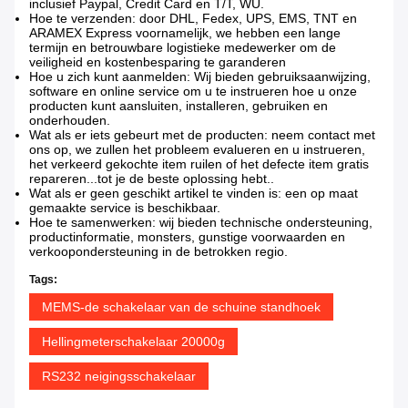
inclusief Paypal, Credit Card en T/T, WU.
Hoe te verzenden: door DHL, Fedex, UPS, EMS, TNT en
ARAMEX Express voornamelijk, we hebben een lange
termijn en betrouwbare logistieke medewerker om de
veiligheid en kostenbesparing te garanderen
Hoe u zich kunt aanmelden: Wij bieden gebruiksaanwijzing,
software en online service om u te instrueren hoe u onze
producten kunt aansluiten, installeren, gebruiken en
onderhouden.
Wat als er iets gebeurt met de producten: neem contact met
ons op, we zullen het probleem evalueren en u instrueren,
het verkeerd gekochte item ruilen of het defecte item gratis
repareren...tot je de beste oplossing hebt..
Wat als er geen geschikt artikel te vinden is: een op maat
gemaakte service is beschikbaar.
Hoe te samenwerken: wij bieden technische ondersteuning,
productinformatie, monsters, gunstige voorwaarden en
verkoopondersteuning in de betrokken regio.
Tags:
MEMS-de schakelaar van de schuine standhoek
Hellingmeterschakelaar 20000g
RS232 neigingsschakelaar