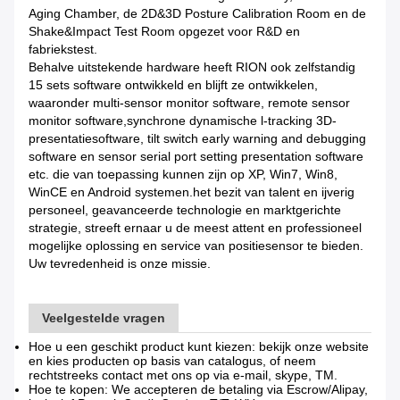
Aging Chamber, de 2D&3D Posture Calibration Room en de
Shake&Impact Test Room opgezet voor R&D en
fabriekstest.
Behalve uitstekende hardware heeft RION ook zelfstandig
15 sets software ontwikkeld en blijft ze ontwikkelen,
waaronder multi-sensor monitor software, remote sensor
monitor software,synchrone dynamische l-tracking 3D-
presentatiesoftware, tilt switch early warning and debugging
software en sensor serial port setting presentation software
etc. die van toepassing kunnen zijn op XP, Win7, Win8,
WinCE en Android systemen.het bezit van talent en ijverig
personeel, geavanceerde technologie en marktgerichte
strategie, streeft ernaar u de meest attent en professioneel
mogelijke oplossing en service van positiesensor te bieden.
Uw tevredenheid is onze missie.
Veelgestelde vragen
Hoe u een geschikt product kunt kiezen: bekijk onze website
en kies producten op basis van catalogus, of neem
rechtstreeks contact met ons op via e-mail, skype, TM.
Hoe te kopen: We accepteren de betaling via Escrow/Alipay,