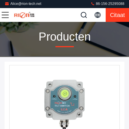
Alice@rion-tech.net
86-156-25295088
Citaat
Producten