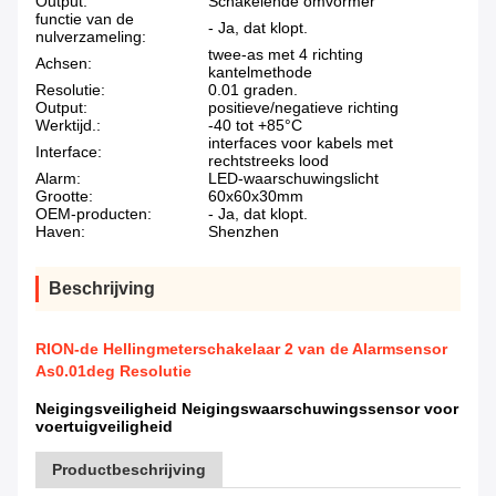
Output:
Schakelende omvormer
functie van de
- Ja, dat klopt.
nulverzameling:
twee-as met 4 richting
Achsen:
kantelmethode
Resolutie:
0.01 graden.
Output:
positieve/negatieve richting
Werktijd.:
-40 tot +85°C
interfaces voor kabels met
Interface:
rechtstreeks lood
Alarm:
LED-waarschuwingslicht
Grootte:
60x60x30mm
OEM-producten:
- Ja, dat klopt.
Haven:
Shenzhen
Beschrijving
RION-de Hellingmeterschakelaar 2 van de Alarmsensor
As0.01deg Resolutie
Neigingsveiligheid Neigingswaarschuwingssensor voor
voertuigveiligheid
Productbeschrijving