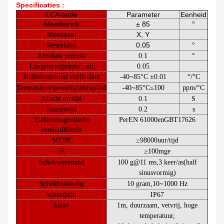
Specificaties
:
LCA-serie
Parameter
Eenheid
Meetbereik
± 85
°
Meetaxel
X, Y
Resolutie
0.05
°
Absolute precisie
0.1
°
Langetermijnstabiliteit
0.05
Nultemperatuur coëfficiënt
-
40
~
85
°C
±0.01
°/°C
Temperatuurgevoeligheidsgraad
-
40
~
85
°C
≤
100
ppm/
°C
Kracht op tijd
0.1
S
Reactietijd
0.2
s
Elektromagnetische
Per
EN 61000
en
GBT17626
compatibiliteit
MTBF
≥
98000
uur
/
tijd
IR
≥
100
mge
Schokweerstand
100 g@11 ms
,
3 keer/as
(
half
sinusvormig
)
Schokbestendig
10 gram
,
10
~
1000 Hz
waterdicht
IP67
kabel
1
m, duurzaam, vetvrij, hoge
temperatuur,