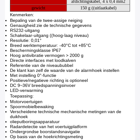
afdichtingskabel, 4 x 0,4 mm2
gewicht
150 g ((
uitlaatkabel
)
Kenmerken:
Bepaling van de twee-assige neiging
Genauigheid:zie de technische gegevens
RS232-uitgang
Schakelaar-uitgang ((hoog-laag niveau)
Resolutie: 0,01°
Breed werktemperatuur: -40°C tot +85°C
Beschermingsklasse IP67
Hoog antivibratie vermogen > 2000 g
Directe interfaces met loodkalven
Referentie van de niveaububbel
De klant kan zelf de waarde van de alarmhoek instellen
Met instelling 0°-functie
Positieve/negatieve richting is optioneel
DC 9~36V breedspanningsinvoer
LED-verwarming
Toepassing:
Motorvoertuigen
Spoormobielbewaking
Verscheidene technische mechanische metingen van de
duikhoek
olieputboringsapparatuur
Radardetectie van het voertuigplatform
Ondergrondse boorstandsnavigatie
Op basis van de hoekrichtingsmeting