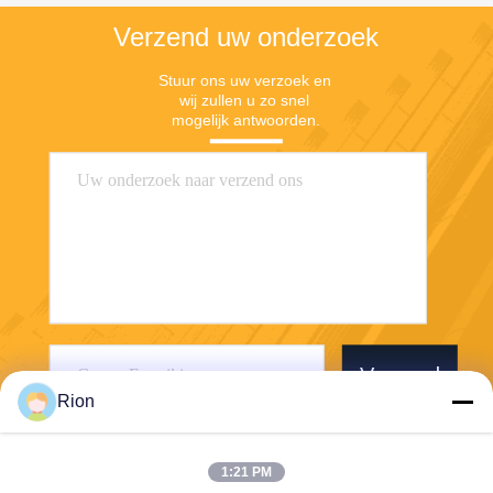
Verzend uw onderzoek
Stuur ons uw verzoek en 
wij zullen u zo snel 
mogelijk antwoorden.
Verzend
Rion
1:21 PM