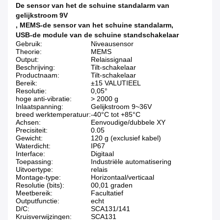
De sensor van het de schuine standalarm van
gelijkstroom 9V
,
MEMS-de sensor van het schuine standalarm
,
USB-de module van de schuine standschakelaar
Gebruik:
Niveausensor
Theorie:
MEMS
Output:
Relaissignaal
Beschrijving:
Tilt-schakelaar
Productnaam:
Tilt-schakelaar
Bereik:
±15 VALUTIEEL
Resolutie:
0,05°
hoge anti-vibratie:
> 2000 g
Inlaatspanning:
Gelijkstroom 9~36V
breed werktemperatuur:
-40°C tot +85°C
Achsen:
Eenvoudige/dubbele XY
Precisiteit:
0.05
Gewicht:
120 g (exclusief kabel)
Waterdicht:
IP67
Interface:
Digitaal
Toepassing:
Industriële automatisering
Uitvoertype:
relais
Montage-type:
Horizontaal/verticaal
Resolutie (bits):
00,01 graden
Meetbereik:
Facultatief
Outputfunctie:
echt
D/C:
SCA131/141
Kruisverwijzingen:
SCA131