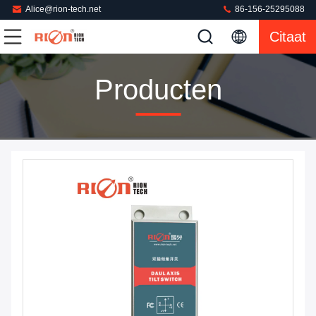
Alice@rion-tech.net
86-156-25295088
Citaat
Producten