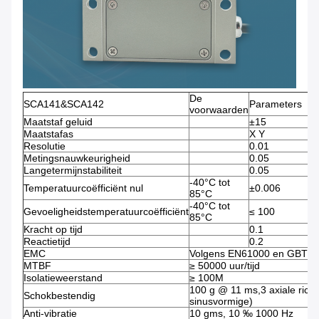
De
SCA141&SCA142
Parameters
voorwaarden
Maatstaf geluid
±15
Maatstafas
X Y
Resolutie
0.01
Metingsnauwkeurigheid
0.05
Langetermijnstabiliteit
0.05
-40°C tot
Temperatuurcoëfficiënt nul
±0.006
85°C
-40°C tot
Gevoeligheidstemperatuurcoëfficiënt
≤ 100
85°C
Kracht op tijd
0.1
Reactietijd
0.2
EMC
Volgens EN61000 en GBT1
MTBF
≥ 50000 uur/tijd
Isolatieweerstand
≥ 100M
100 g @ 11 ms,3 axiale richt
Schokbestendig
sinusvormige)
Anti-vibratie
10 gms, 10 ‰ 1000 Hz