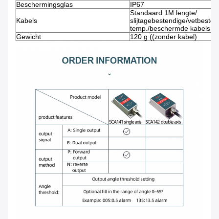
Beschermingsglas
IP67
Standaard 1M lengte/
Kabels
slijtagebestendige/vetbesten
temp./beschermde kabels 4
Gewicht
120 g ((zonder kabel)