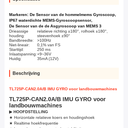
Markeren:
De Sensor van de hommelmems Gyroscoop
,
IP67 waterdichte MEMS-Gyroscoopsensor
,
De Sensor van de de Asgyroscoop van MEMS 3
Drieassige
relatieve richting ±180°, rolhoek ±180°,
houding:
steevenhoek ±90°
Bandbreedte:
>100Hz
Niet-lineair:
0,1% van FS
Starttijd:
250 ms
Inlaatspanning:
+9~36V
Huidig:
35mA (12V)
Beschrijving
TL725P-CAN2.0A/B IMU GYRO voor landbouwmachines
TL725P-CAN2.0A/B IMU GYRO voor
landbouwmachines
▶ HOOFDSTELLING
★ Horizontale relatieve koers en houdingshoek
★ Realtime hoekfrequentie