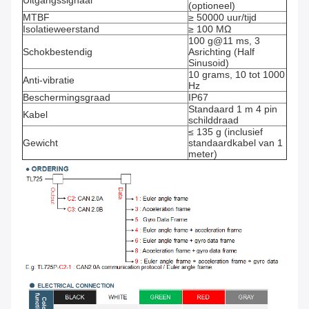
Uitgangssignaal
(optioneel)
MTBF
≥ 50000 uur/tijd
Isolatieweerstand
≥ 100 MΩ
100 g@11 ms, 3
Schokbestendig
Asrichting (Half
Sinusoid)
10 grams, 10 tot 1000
Anti-vibratie
Hz
Beschermingsgraad
IP67
Standaard 1 m 4 pin
Kabel
schilddraad
≤ 135 g (inclusief
Gewicht
standaardkabel van 1
meter)