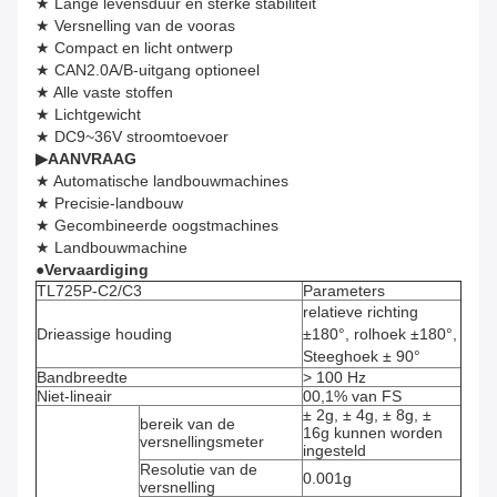
★ Lange levensduur en sterke stabiliteit
★ Versnelling van de vooras
★ Compact en licht ontwerp
★ CAN2.0A/B-uitgang optioneel
★ Alle vaste stoffen
★ Lichtgewicht
★ DC9~36V stroomtoevoer
▶
AANVRAAG
★ Automatische landbouwmachines
★ Precisie-landbouw
★ Gecombineerde oogstmachines
★ Landbouwmachine
●
Vervaardiging
TL725P-C2/C3
Parameters
relatieve richting
Drieassige houding
±180°, rolhoek ±180°,
Steeghoek ± 90°
Bandbreedte
> 100 Hz
Niet-lineair
00,1% van FS
± 2g, ± 4g, ± 8g, ±
bereik van de
16g kunnen worden
versnellingsmeter
ingesteld
Resolutie van de
0.001g
versnelling