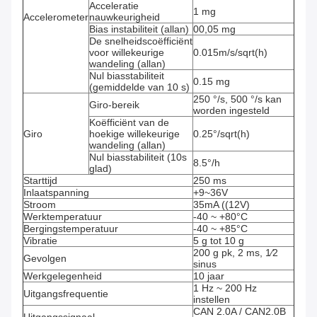
Acceleratie
1 mg
Accelerometer
nauwkeurigheid
Bias instabiliteit (allan)
00,05 mg
De snelheidscoëfficiënt
voor willekeurige
0.015m/s/sqrt(h)
wandeling (allan)
Nul biasstabiliteit
0.15 mg
(gemiddelde van 10 s)
250 °/s, 500 °/s kan
Giro-bereik
worden ingesteld
Koëfficiënt van de
Giro
hoekige willekeurige
0.25°/sqrt(h)
wandeling (allan)
Nul biasstabiliteit (10s
8.5°/h
glad)
Starttijd
250 ms
Inlaatspanning
+9~36V
Stroom
35mA ((12V)
Werktemperatuur
-40 ~ +80°C
Bergingstemperatuur
-40 ~ +85°C
Vibratie
5 g tot 10 g
200 g pk, 2 ms, 1⁄2
Gevolgen
sinus
Werkgelegenheid
10 jaar
1 Hz ~ 200 Hz
Uitgangsfrequentie
instellen
CAN 2.0A / CAN2.0B