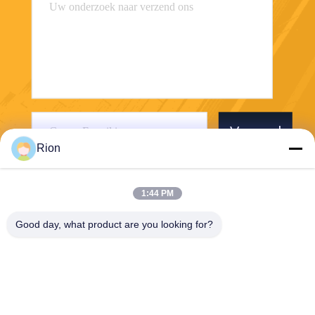
Verzend
Rion
1:44 PM
Good day, what product are you looking for?
Shenzhen Rion Technology Co., Ltd.
Alice@rion-tech.net
86-156-25295088
Block 1, COFCO ((FUAN) R