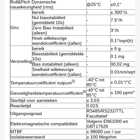
Roll&Pitch Dynamische
@25°C
±0,1°
nauwkeurigheid (rms)
bereik
-
± 300°/s
Nul biasstabiliteit
-
7.5°/h
(gemiddeld 10s)
Giro
Zero Bias Instabiliteit
-
3°/h
(alleen)
Hoek willekeurige
-
0.1°/sqrt(h)
wandelcoëfficiënt ((allan)
bereik
-
± 6 g
Biasstabiliteit (gemiddelde
-
0.1 mg
10s)
Versnelling
Bias instabiliteit (alleen)
-
00,02 mg
Snelheid willekeurige
-
0.01m/s/sqrt(h
wandelcoëfficiënt ((allan)
-40°C tot
3)
± 0,01°/°C
Temperatuurcoëfficiënt nulpunt
85°C
-40°C tot
4)
≤ 100 ppm/°C
Gevoeligheidstemperatuurcoëfficiënt
85°C
Starttijd voor aansteken
≤ 3,5S
Reactietijd
0.01S
RS485/RS232/TTL
Uitgangssignaal
Facultatief
Volgens EN61000 en
Elektromagnetische compatibiliteit
GBT17626
MTBF
≥ 98000 uur / uur
Isolatieweerstand
≥ 100 Megohm