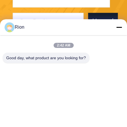
Verzend
Rion
2:42 AM
Good day, what product are you looking for?
Shenzhen Rion Technology Co., Ltd.
Alice@rion-tech.net
86-156-25295088
Block 1, COFCO ((FUAN) R
obotics Industrial Park, Da Y
ang Road No. 90, Fuyong Di
strict, Shenzhen City, China