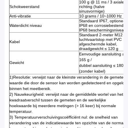
100 g @ 11 ms / 3 axiale
Schokweerstand
richting (halve
sinusvormige)
Anti-vibratie
10 grams / 10~1000 Hz
Standaard IP67, optioneel
Waterdicht niveau
IP68 en corrosiebestendig
IP68 beschermingsniveau
Standaard 2-meter M12
luchtvaartstop met PVC
Kabel
afgeschermde kabel,
draadgewicht ≤ 120 g
Eenvoudige aansluiting ≤
165 g /
Gewicht
dubbel aansluiting ≤ 180 g
(zonder kabel)
1)Resolutie: verwijst naar de kleinste verandering in de gemeten
waarde die door de sensor kan worden gedetecteerd en opgelost
binnen het meetbereik.
2) Nauwkeurigheid: verwijst naar de gemiddelde wortel van het
kwadraatverschil tussen de gemeten en de werkelijke
hoekwaarde bij meerdere metingen (> 16 keer) bij normale
temperatuur.
3) Temperatuurverschuivingscoëfficiënt nul: de snelheid van
verandering van de indicatiewaarde ten opzichte van de normale