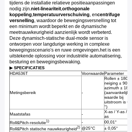
tijdens de installatie relatieve positieaanpassingen
nodig zijn.
niet-lineariteit
,
orthogonale
koppeling
,
temperatuurverschuiving
, en
centrifuge
versnelling
, waardoor de bewegingsversnelling tot
een minimum wordt beperkt en de dynamische
meetnauwkeurigheid aanzienlijk wordt verbeterd.
Deze dynamisch-statische dual-mode sensor is
ontworpen voor langdurige werking in complexe
bewegingsscenario's en ruwe omgevingen.het is een
uitstekende oplossing voor industriële automatisering,
besturing en bewegingsbewaking.
▶ SPECIFICATIES
HDA536T
Voorwaarde
Parameter
Rollen ± 180°,
neiging ± 90°,
azimuth ± 180
Metingsbereik
-
(aanvankelijke
waarde bij
uitstroom is 0
°)
X-as / Y-as / Z
Maatstafas
-
as
1)
-
00,01°
Roll&Pitch-resolutie
2
)
@25°C
± 0,05°
Roll&Pitch statische nauwkeurigheid