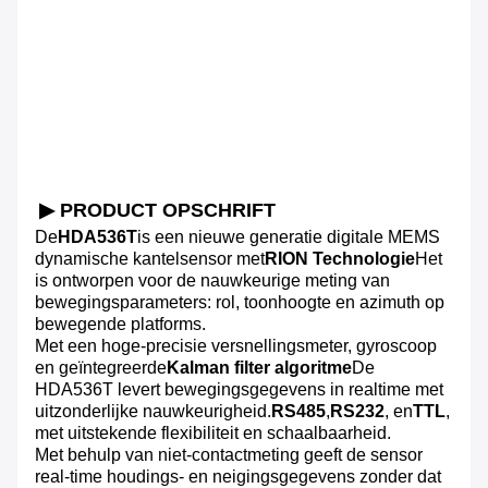
▶ PRODUCT OPSCHRIFT
De
HDA536T
is een nieuwe generatie digitale MEMS
dynamische kantelsensor met
RION Technologie
Het
is ontworpen voor de nauwkeurige meting van
bewegingsparameters: rol, toonhoogte en azimuth op
bewegende platforms.
Met een hoge-precisie versnellingsmeter, gyroscoop
en geïntegreerde
Kalman filter algoritme
De
HDA536T levert bewegingsgegevens in realtime met
uitzonderlijke nauwkeurigheid.
RS485
,
RS232
, en
TTL
,
met uitstekende flexibiliteit en schaalbaarheid.
Met behulp van niet-contactmeting geeft de sensor
real-time houdings- en neigingsgegevens zonder dat