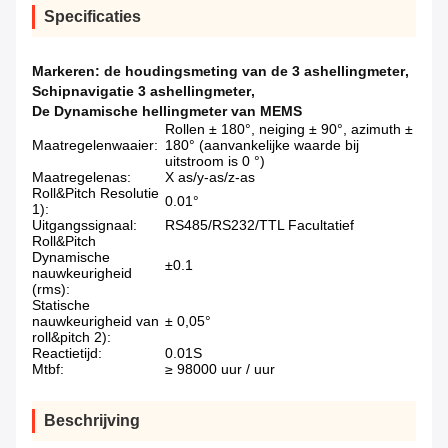
Specificaties
Markeren:
de houdingsmeting van de 3 ashellingmeter
,
Schipnavigatie 3 ashellingmeter
,
De Dynamische hellingmeter van MEMS
Rollen ± 180°, neiging ± 90°, azimuth ±
Maatregelenwaaier:
180° (aanvankelijke waarde bij
uitstroom is 0 °)
Maatregelenas:
X as/y-as/z-as
Roll&Pitch Resolutie
0.01°
1):
Uitgangssignaal:
RS485/RS232/TTL Facultatief
Roll&Pitch
Dynamische
±0.1
nauwkeurigheid
(rms):
Statische
nauwkeurigheid van
± 0,05°
roll&pitch 2):
Reactietijd:
0.01S
Mtbf:
≥ 98000 uur / uur
Beschrijving