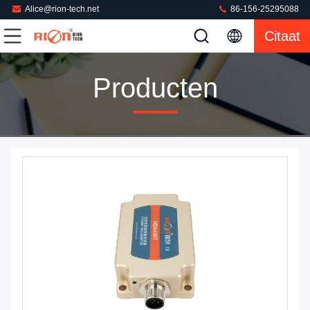
Alice@rion-tech.net
86-156-25295088
Citaat
Producten