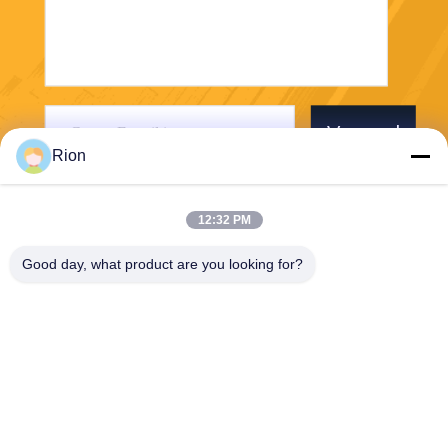
Verzend
Rion
12:32 PM
Good day, what product are you looking for?
Shenzhen Rion Technology Co., Ltd.
Alice@rion-tech.net
86-156-25295088
Block 1, COFCO ((FUAN) R
obotics Industrial Park, Da Y
ang Road No. 90, Fuyong Di