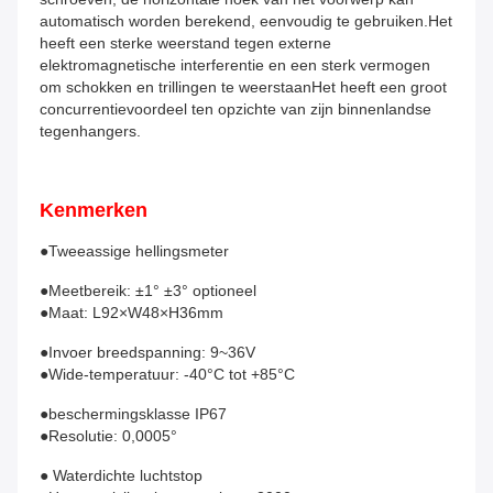
automatisch worden berekend, eenvoudig te gebruiken.Het 
heeft een sterke weerstand tegen externe 
elektromagnetische interferentie en een sterk vermogen 
om schokken en trillingen te weerstaanHet heeft een groot 
concurrentievoordeel ten opzichte van zijn binnenlandse 
tegenhangers.
Kenmerken
●Tweeassige hellingsmeter
●Meetbereik: ±1° ±3° optioneel
●Maat: L92×W48×H36mm
●Invoer breedspanning: 9~36V
●Wide-temperatuur: -40°C tot +85°C
●beschermingsklasse IP67
●Resolutie: 0,0005°
● Waterdichte luchtstop