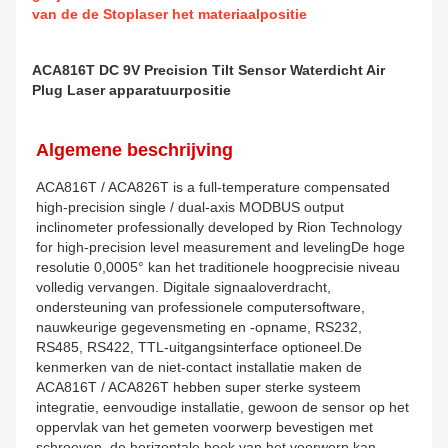
van de de Stoplaser het materiaalpositie
ACA816T DC 9V Precision Tilt Sensor Waterdicht Air
Plug Laser apparatuurpositie
Algemene beschrijving
ACA816T / ACA826T is a full-temperature compensated 
high-precision single / dual-axis MODBUS output 
inclinometer professionally developed by Rion Technology 
for high-precision level measurement and levelingDe hoge 
resolutie 0,0005° kan het traditionele hoogprecisie niveau 
volledig vervangen. Digitale signaaloverdracht, 
ondersteuning van professionele computersoftware, 
nauwkeurige gegevensmeting en -opname, RS232, 
RS485, RS422, TTL-uitgangsinterface optioneel.De 
kenmerken van de niet-contact installatie maken de 
ACA816T / ACA826T hebben super sterke systeem 
integratie, eenvoudige installatie, gewoon de sensor op het 
oppervlak van het gemeten voorwerp bevestigen met 
schroeven, de horizontale hoek van het voorwerp kan 