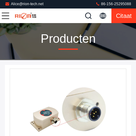
Alice@rion-tech.net
86-156-25295088
Citaat
Producten