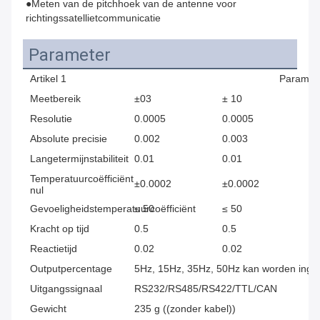
●Meten van de pitchhoek van de antenne voor 
richtingssatellietcommunicatie
Parameter
Artikel 1
Paramet
Meetbereik
±03
± 10
±
Resolutie
0.0005
0.0005
0.
Absolute precisie
0.002
0.003
0.
Langetermijnstabiliteit
0.01
0.01
0.
Temperatuurcoëfficiënt
±0.0002
±0.0002
±0
nul
Gevoeligheidstemperatuurcoëfficiënt
≤ 50
≤ 50
≤ 
Kracht op tijd
0.5
0.5
0.
Reactietijd
0.02
0.02
0.
Outputpercentage
5Hz, 15Hz, 35Hz, 50Hz kan worden inges
Uitgangssignaal
RS232/RS485/RS422/TTL/CAN
Gewicht
235 g ((zonder kabel))