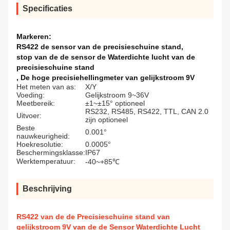
Specificaties
Markeren:
RS422 de sensor van de precisieschuine stand
,
stop van de de sensor de Waterdichte lucht van de
precisieschuine stand
,
De hoge precisiehellingmeter van gelijkstroom 9V
Het meten van as:
X/Y
Voeding:
Gelijkstroom 9~36V
Meetbereik:
±1~±15° optioneel
RS232, RS485, RS422, TTL, CAN 2.0
Uitvoer:
zijn optioneel
Beste
0.001°
nauwkeurigheid:
Hoekresolutie:
0.0005°
Beschermingsklasse:
IP67
Werktemperatuur:
-40~+85℃
Beschrijving
RS422 van de de Precisieschuine stand van
gelijkstroom 9V van de de Sensor Waterdichte Lucht