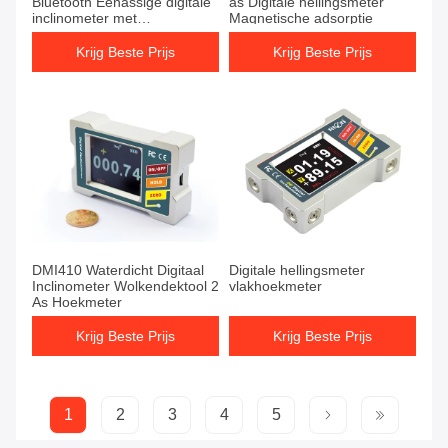
Bluetooth Eenassige digitale
as Digitale hellingsmeter
inclinometer met
Magnetische adsorptie
magnetische basis
Krijg Beste Prijs
Krijg Beste Prijs
DMI410 Waterdicht Digitaal
Digitale hellingsmeter
Inclinometer Wolkendektool 2
vlakhoekmeter
As Hoekmeter
Krijg Beste Prijs
Krijg Beste Prijs
1
2
3
4
5