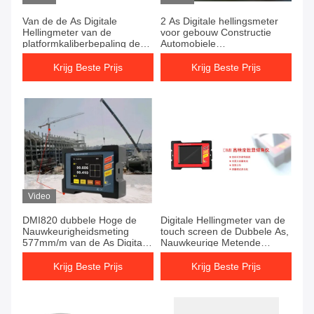
Van de de As Digitale
2 As Digitale hellingsmeter
Hellingmeter van de
voor gebouw Constructie
platformkaliberbepaling de
Automobiele
Dubbele Industriële Hoek
vierwieligexperiment DMI820
Krijg Beste Prijs
Krijg Beste Prijs
Video
DMI820 dubbele Hoge de
Digitale Hellingmeter van de
Nauwkeurigheidsmeting
touch screen de Dubbele As,
577mm/m van de As Digitale
Nauwkeurige Metende
Hellingmeter
Digitale Schuine standsensor
Krijg Beste Prijs
Krijg Beste Prijs