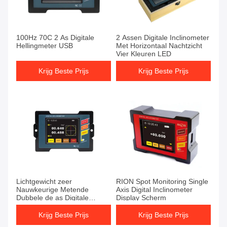
100Hz 70C 2 As Digitale
2 Assen Digitale Inclinometer
Hellingmeter USB
Met Horizontaal Nachtzicht
Vier Kleuren LED
Krijg Beste Prijs
Krijg Beste Prijs
Lichtgewicht zeer
RION Spot Monitoring Single
Nauwkeurige Metende
Axis Digital Inclinometer
Dubbele de as Digitale
Display Scherm
Hellingmeter van RION
DMI825 voor de Opsporing
Krijg Beste Prijs
Krijg Beste Prijs
van de Brugneiging