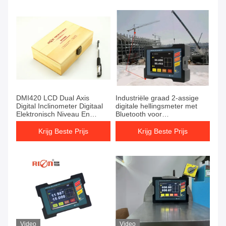
DMI420 LCD Dual Axis
Industriële graad 2-assige
Digital Inclinometer Digitaal
digitale hellingsmeter met
Elektronisch Niveau En
Bluetooth voor
Hoekmeter
meetgegevens
Krijg Beste Prijs
Krijg Beste Prijs
Video
Video