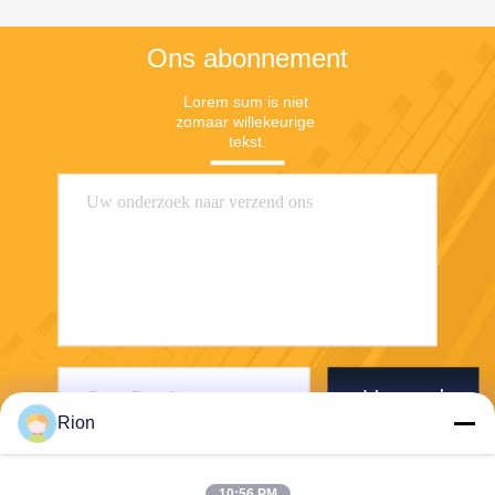
Ons abonnement
Lorem sum is niet 
zomaar willekeurige 
tekst.
Verzend
Rion
10:56 PM