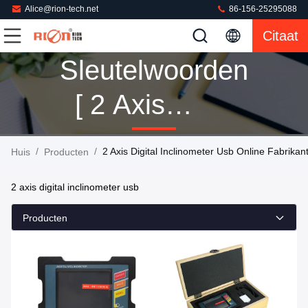
Alice@rion-tech.net
86-156-25295088
Citaat
Sleutelwoorden
[ 2 Axis
Digital
/
/
2 Axis Digital Inclinometer Usb Online Fabrikan
Huis
Producten
Inclinometer
2 axis digital inclinometer usb
Usb ] Gelijke
Producten
71 Producten