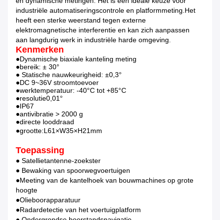
en dynamische metingen. Het is een ideale keuze voor
industriële automatiseringscontrole en platformmeting.Het
heeft een sterke weerstand tegen externe
elektromagnetische interferentie en kan zich aanpassen
aan langdurig werk in industriële harde omgeving.
Kenmerken
●Dynamische biaxiale kanteling meting
●bereik: ± 30°
● Statische nauwkeurigheid: ±0,3°
●DC 9~36V stroomtoevoer
●werktemperatuur: -40°C tot +85°C
●resolutie0,01°
●IP67
●antivibratie > 2000 g
●directe looddraad
●grootte:L61×W35×H21mm
Toepassing
● Satellietantenne-zoekster
● Bewaking van spoorwegvoertuigen
●Meeting van de kantelhoek van bouwmachines op grote
hoogte
●Olieboorapparatuur
●Radardetectie van het voertuigplatform
● Ondergrondse boorstandsnavigatie