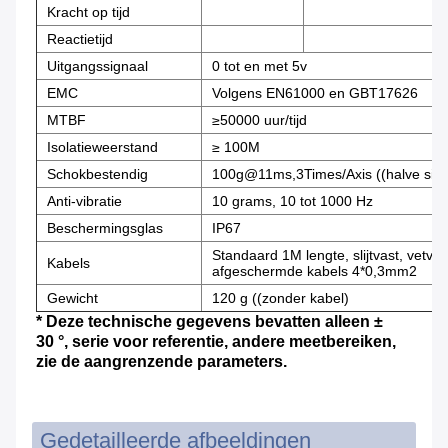
Kracht op tijd
Reactietijd
Uitgangssignaal
0 tot en met 5v
EMC
Volgens EN61000 en GBT17626
MTBF
≥50000 uur/tijd
Isolatieweerstand
≥ 100M
Schokbestendig
100g@11ms,3Times/Axis ((halve sinu
Anti-vibratie
10 grams, 10 tot 1000 Hz
Beschermingsglas
IP67
Standaard 1M lengte, slijtvast, vetvri
Kabels
afgeschermde kabels 4*0,3mm2
Gewicht
120 g ((zonder kabel)
* Deze technische gegevens bevatten alleen ±
30 °, serie voor referentie, andere meetbereiken,
zie de aangrenzende parameters.
Gedetailleerde afbeeldingen