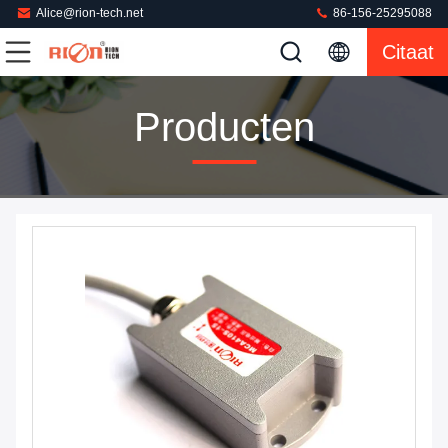
Alice@rion-tech.net
86-156-25295088
Citaat
Producten