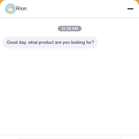
Verzend
Rion
11:36 AM
Good day, what product are you looking for?
Shenzhen Rion Technology Co., Ltd.
Alice@rion-tech.net
86-156-25295088
Block 1, COFCO ((FUAN) R
obotics Industrial Park, Da Y
ang Road No. 90, Fuyong Di
strict, Shenzhen City, China
De Goede Kwaliteit van China De Hellingmeter van de schuine standsensor
Leverancier. Copyright © 2026 Shenzhen Rion Technology Co., Ltd. . Alle