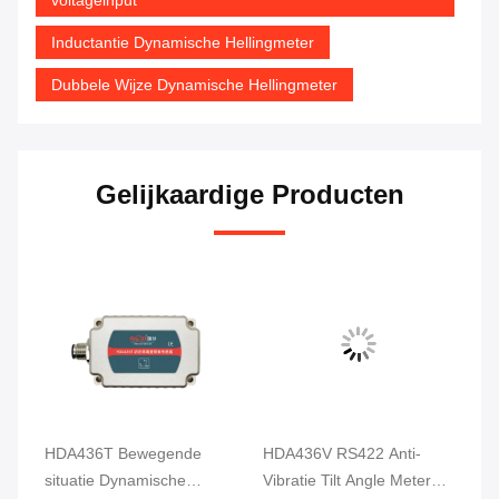
Inductantie Dynamische Hellingmeter
Dubbele Wijze Dynamische Hellingmeter
Gelijkaardige Producten
HDA436T Bewegende
HDA436V RS422 Anti-
36
or
situatie Dynamische
Vibratie Tilt Angle Meter
as