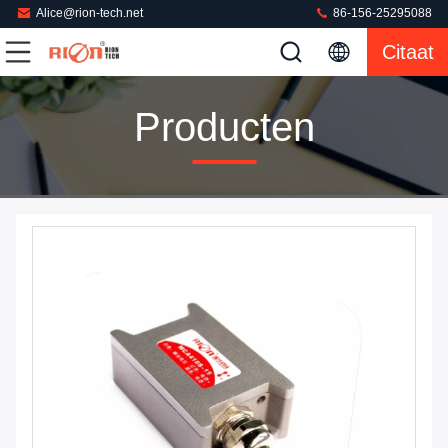
Alice@rion-tech.net
86-156-25295088
Citaat
Producten