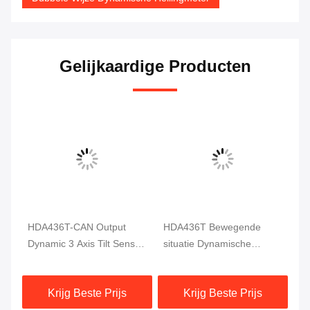
Gelijkaardige Producten
HDA436T-CAN Output
HDA436T Bewegende
HD
r
Dynamic 3 Axis Tilt Sensor
situatie Dynamische
Vi
Beweging MEMS Hoek
hellingsmeter Hoekmaat 3
TT
Sensor
As Hoge precisie
Dy
Krijg Beste Prijs
Krijg Beste Prijs