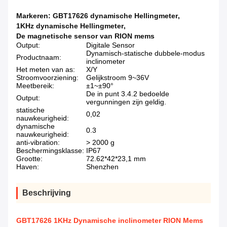
Markeren:
GBT17626 dynamische Hellingmeter
,
1KHz dynamische Hellingmeter
,
De magnetische sensor van RION mems
Output:
Digitale Sensor
Dynamisch-statische dubbele-modus
Productnaam:
inclinometer
Het meten van as:
X/Y
Stroomvoorziening:
Gelijkstroom 9~36V
Meetbereik:
±1~±90°
De in punt 3.4.2 bedoelde
Output:
vergunningen zijn geldig.
statische
0,02
nauwkeurigheid:
dynamische
0.3
nauwkeurigheid:
anti-vibration:
> 2000 g
Beschermingsklasse:
IP67
Grootte:
72.62*42*23,1 mm
Haven:
Shenzhen
Beschrijving
GBT17626 1KHz Dynamische inclinometer RION Mems