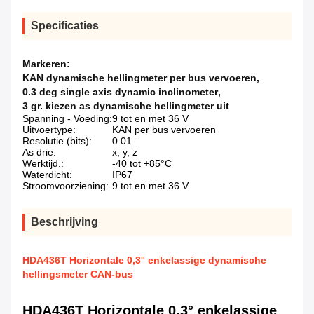
Specificaties
Markeren:
KAN dynamische hellingmeter per bus vervoeren
,
0.3 deg single axis dynamic inclinometer
,
3 gr. kiezen as dynamische hellingmeter uit
Spanning - Voeding:
9 tot en met 36 V
Uitvoertype:
KAN per bus vervoeren
Resolutie (bits):
0.01
As drie:
x, y, z
Werktijd.:
-40 tot +85°C
Waterdicht:
IP67
Stroomvoorziening:
9 tot en met 36 V
Beschrijving
HDA436T Horizontale 0,3° enkelassige dynamische
hellingsmeter CAN-bus
HDA436T Horizontale 0,3° enkelassige