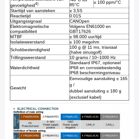
≤ 100 ppm/°C
4)
85°C
gevoeligheid
Starttijd van aansteken
≤ 3,5S
Reactietijd
0.01S
Uitgangssignaal
CANOpen
Elektromagnetische
Volgens EN61000 en
compatibiliteit
GBT17626
MTBF
≥ 98.000 uur/tijd
Isolatieweerstand
≥ 100 megohm
100 g @ 11 ms, triaxiaal
Schokbestendigheid
(halve sinusgolf)
Trillingsweerstand
10 grams / 10~1000 Hz
Standaard IP67, optioneel
Waterdichtheid
IP68 en corrosiebestendig
IP68 beschermingsniveau
Eenvoudige aansluiting ≤ 165
g /
Gewicht
dubbel aansluiting ≤ 180 g
(exclusief kabel)