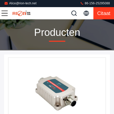
Alice@rion-tech.net
86-156-25295088
Citaat
Producten