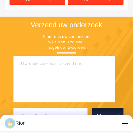
Verzend uw onderzoek
Stuur ons uw verzoek en 
wij zullen u zo snel 
mogelijk antwoorden.
Verzend
Rion