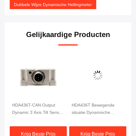
Dubbele Wijze Dynamische Hellingmeter
Gelijkaardige Producten
HDA436T-CAN Output
HDA436T Bewegende
HD
r
Dynamic 3 Axis Tilt Sensor
situatie Dynamische
Vi
Beweging MEMS Hoek
hellingsmeter Hoekmaat 3
TT
Sensor
As Hoge precisie
Dy
Krijg Beste Prijs
Krijg Beste Prijs