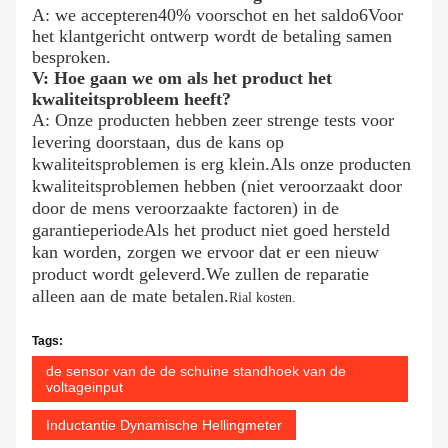
A: we accepteren
4
0% voorschot en het saldo
6
Voor
het klantgericht ontwerp wordt de betaling samen
besproken.
V: Hoe gaan we om als het product het
kwaliteitsprobleem heeft?
A: Onze producten hebben zeer strenge tests voor
levering doorstaan, dus de kans op
kwaliteitsproblemen is erg klein.Als onze producten
kwaliteitsproblemen hebben (niet veroorzaakt door
door de mens veroorzaakte factoren) in de
garantieperiodeAls het product niet goed hersteld
kan worden, zorgen we ervoor dat er een nieuw
product wordt geleverd.We zullen de reparatie
alleen aan de mate betalen.
Rial kosten.
Tags:
de sensor van de de schuine standhoek van de
voltageinput
Inductantie Dynamische Hellingmeter