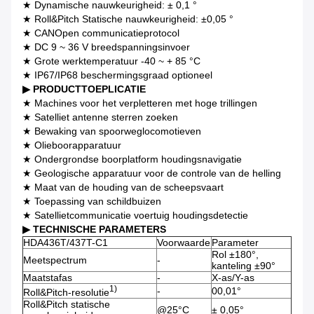
★ Dynamische nauwkeurigheid: ± 0,1 °
★ Roll&Pitch Statische nauwkeurigheid: ±0,05 °
★ CANOpen communicatieprotocol
★ DC 9 ~ 36 V breedspanningsinvoer
★ Grote werktemperatuur -40 ~ + 85 °C
★ IP67/IP68 beschermingsgraad optioneel
▶ PRODUCTTOEPLICATIE
★ Machines voor het verpletteren met hoge trillingen
★ Satelliet antenne sterren zoeken
★ Bewaking van spoorweglocomotieven
★ Olieboorapparatuur
★ Ondergrondse boorplatform houdingsnavigatie
★ Geologische apparatuur voor de controle van de helling
★ Maat van de houding van de scheepsvaart
★ Toepassing van schildbuizen
★ Satellietcommunicatie voertuig houdingsdetectie
▶ TECHNISCHE PARAMETERS
HDA436T/437T-C1
Voorwaarde
Parameter
Rol ±180°,
Meetspectrum
-
kanteling ±90°
Maatstafas
-
X-as/Y-as
1)
-
00,01°
Roll&Pitch-resolutie
Roll&Pitch statische
@25°C
± 0,05°