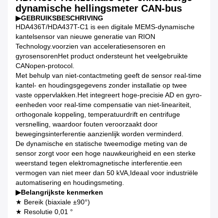
dynamische hellingsmeter CAN-bus
▶
GEBRUIKSBESCHRIVING
HDA436T/HDA437T-C1 is een digitale MEMS-dynamische
kantelsensor van nieuwe generatie van RION
Technology.voorzien van acceleratiesensoren en
gyrosensorenHet product ondersteunt het veelgebruikte
CANopen-protocol.
Met behulp van niet-contactmeting geeft de sensor real-time
kantel- en houdingsgegevens zonder installatie op twee
vaste oppervlakken.Het integreert hoge-precisie AD en gyro-
eenheden voor real-time compensatie van niet-lineariteit,
orthogonale koppeling, temperatuurdrift en centrifuge
versnelling, waardoor fouten veroorzaakt door
bewegingsinterferentie aanzienlijk worden verminderd.
De dynamische en statische tweemodige meting van de
sensor zorgt voor een hoge nauwkeurigheid en een sterke
weerstand tegen elektromagnetische interferentie.een
vermogen van niet meer dan 50 kVA,Ideaal voor industriële
automatisering en houdingsmeting.
▶
Belangrijkste kenmerken
★ Bereik (biaxiale ±90°)
★ Resolutie 0,01 °