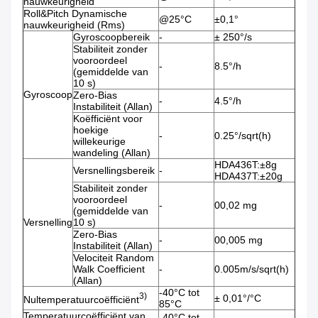
nauwkeurigheid
Roll&Pitch Dynamische
@25°C
±0,1°
nauwkeurigheid (Rms)
Gyroscoopbereik
-
± 250°/s
Stabiliteit zonder
vooroordeel
-
8.5°/h
(gemiddelde van
10 s)
Gyroscoop
Zero-Bias
-
4.5°/h
Instabiliteit (Allan)
Koëfficiënt voor
hoekige
-
0.25°/sqrt(h)
willekeurige
wandeling (Allan)
HDA436T:±8g
Versnellingsbereik
-
HDA437T:±20g
Stabiliteit zonder
vooroordeel
-
00,02 mg
(gemiddelde van
Versnelling
10 s)
Zero-Bias
-
00,005 mg
Instabiliteit (Allan)
Velociteit Random
Walk Coefficient
-
0.005m/s/sqrt(h)
(Allan)
-40°C tot
3)
± 0,01°/°C
Nultemperatuurcoëfficiënt
85°C
Temperatuurcoëfficiënt van
-40°C tot