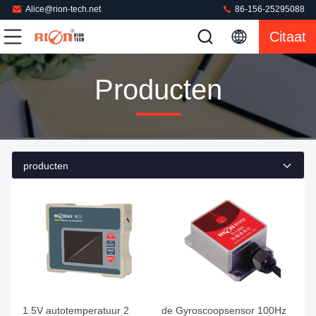
Alice@rion-tech.net
86-156-25295088
Citaat
Producten
producten
1.5V autotemperatuur 2
de Gyroscoopsensor 100Hz