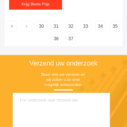
Krijg Beste Prijs
30
31
32
33
34
35
36
37
Verzend uw onderzoek
Stuur ons uw verzoek en 
wij zullen u zo snel 
mogelijk antwoorden.