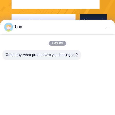
Verzend
Rion
9:03 PM
Good day, what product are you looking for?
Shenzhen Rion Technology Co., Ltd.
Alice@rion-tech.net
86-156-25295088
Block 1, COFCO ((FUAN) R
obotics Industrial Park, Da Y
ang Road No. 90, Fuyong Di
strict, Shenzhen City, China