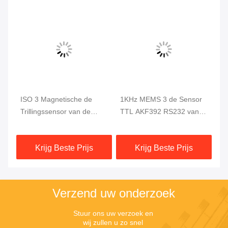
ISO 3 Magnetische de
1KHz MEMS 3 de Sensor
AK
Trillingssensor van de
TTL AKF392 RS232 van
ge
2
Asmems Gebaseerde
de Asversnellingsmeter
ve
Versnellingsmeter 60mA
tr
Krijg Beste Prijs
Krijg Beste Prijs
Verzend uw onderzoek
Stuur ons uw verzoek en 
wij zullen u zo snel 