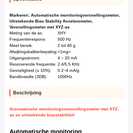
Markeren:
Automatische monitoringversnellingsmeter
,
Uitstekende Bias Stability Accelerometer
,
Versnellingsmeter met XYZ-as
Meting van de as:
XHY
Frequentierespons:
500 Hz
Meet bereik:
2 tot 40 g
Afwijkingskaliberbepaling:
<1mg>
Uitgangsstroom:
4 ~ 20 mA
Resonerende frequentie:
2.4/5.5 KHz
Gevoeligheid (± 10%):
0.2~4 mA/g
Bandbreedte (3DB):
1000Hz
Beschrijving
Automatische monitoringsversnellingsmeter met XYZ-
as en uitstekende biasstabiliteit
Automatische monitoring