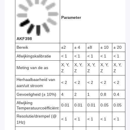
Parameter
AKF398
Bereik
±2
± 4
±8
± 10
± 20
±
Afwijkingskalibratie
< 1
< 1
< 1
< 1
< 1
<
X, Y,
X, Y,
X, Y,
X, Y,
X, Y,
X,
Meting van de as
Z
Z
Z
Z
Z
Z
Herhaalbaarheid van
< 2
< 2
< 2
< 2
< 2
<
aan/uit stroom
Gevoeligheid (± 10%)
4
2
1
0.8
0.4
0
Afwijking
0.01
0.01
0.01
0.05
0.05
0
Temperatuurcoëfficiënt
Resolutie/drempel (@
< 1
< 1
< 1
< 1
< 1
<
1Hz)