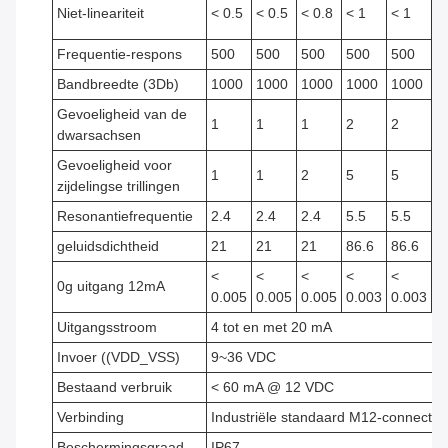
Niet-lineariteit
< 0.5
< 0.5
< 0.8
< 1
< 1
<
Frequentie-respons
500
500
500
500
500
5
Bandbreedte (3Db)
1000
1000
1000
1000
1000
1
Gevoeligheid van de
1
1
1
2
2
2
dwarsachsen
Gevoeligheid voor
1
1
2
5
5
5
zijdelingse trillingen
Resonantiefrequentie
2.4
2.4
2.4
5.5
5.5
5
geluidsdichtheid
21
21
21
86.6
86.6
8
<
<
<
<
<
<
0g uitgang 12mA
0.005
0.005
0.005
0.003
0.003
0
Uitgangsstroom
4 tot en met 20 mA
Invoer ((VDD_VSS)
9~36 VDC
Bestaand verbruik
< 60 mA @ 12 VDC
Verbinding
Industriële standaard M12-connector
Beschermingsgraad
IP67