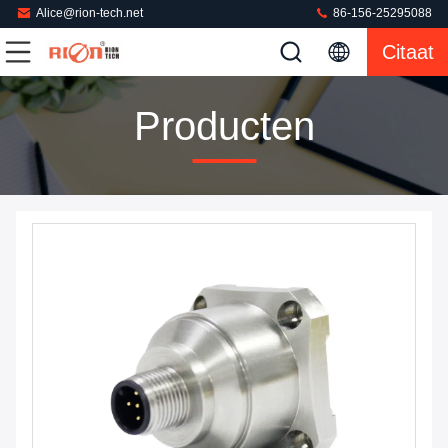
Alice@rion-tech.net
86-156-25295088
Citaat
Producten