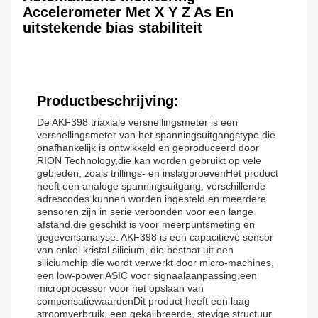
Accelerometer Met X Y Z As En
uitstekende bias stabiliteit
Productbeschrijving:
De AKF398 triaxiale versnellingsmeter is een
versnellingsmeter van het spanningsuitgangstype die
onafhankelijk is ontwikkeld en geproduceerd door
RION Technology,die kan worden gebruikt op vele
gebieden, zoals trillings- en inslagproevenHet product
heeft een analoge spanningsuitgang, verschillende
adrescodes kunnen worden ingesteld en meerdere
sensoren zijn in serie verbonden voor een lange
afstand.die geschikt is voor meerpuntsmeting en
gegevensanalyse. AKF398 is een capacitieve sensor
van enkel kristal silicium, die bestaat uit een
siliciumchip die wordt verwerkt door micro-machines,
een low-power ASIC voor signaalaanpassing,een
microprocessor voor het opslaan van
compensatiewaardenDit product heeft een laag
stroomverbruik, een gekalibreerde, stevige structuur