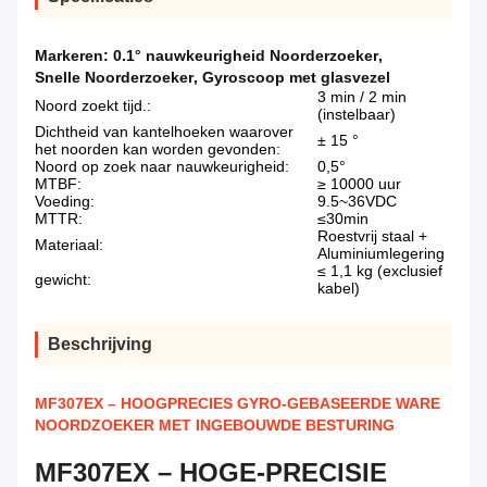
Markeren:
0.1° nauwkeurigheid Noorderzoeker
,
Snelle Noorderzoeker
,
Gyroscoop met glasvezel
3 min / 2 min
Noord zoekt tijd.:
(instelbaar)
Dichtheid van kantelhoeken waarover
± 15 °
het noorden kan worden gevonden:
Noord op zoek naar nauwkeurigheid:
0,5°
MTBF:
≥ 10000 uur
Voeding:
9.5~36VDC
MTTR:
≤30min
Roestvrij staal +
Materiaal:
Aluminiumlegering
≤ 1,1 kg (exclusief
gewicht:
kabel)
Beschrijving
MF307EX – HOOGPRECIES GYRO-GEBASEERDE WARE
NOORDZOEKER MET INGEBOUWDE BESTURING
MF307EX – HOGE-PRECISIE