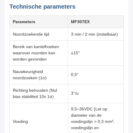
Technische parameters
Parameters
MF307EX
Noordzoekende tijd
3 min / 2 min (instelbaar)
Bereik van kantelhoeken
waarover noorden kan
±15°
worden gevonden
Nauwkeurigheid
0,5°
noordzoeken (1σ)
Richting behouden (Nul
3°/u
bias stabiliteit 10s 1σ)
9,5~36VDC (Let op:
diameter van de
Voeding
voedingslijn > 0,3 mm²,
voedingslijn en