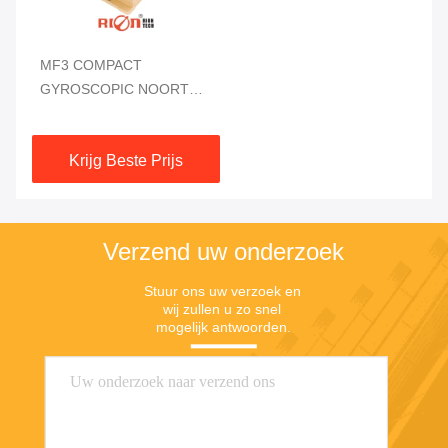
MF3 COMPACT
GYROSCOPIC NOORTH
FINDER DIGITAL OUTPUT
High-precision azimuth
Krijg Beste Prijs
navigatie
Verzend uw onderzoek
Stuur ons uw verzoek en 
wij zullen u zo snel 
mogelijk antwoorden.