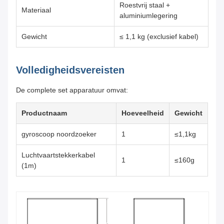
Roestvrij staal +
Materiaal
aluminiumlegering
Gewicht
≤ 1,1 kg (exclusief kabel)
Volledigheidsvereisten
De complete set apparatuur omvat:
Productnaam
Hoeveelheid
Gewicht
gyroscoop noordzoeker
1
≤1,1kg
Luchtvaartstekkerkabel
1
≤160g
(1m)