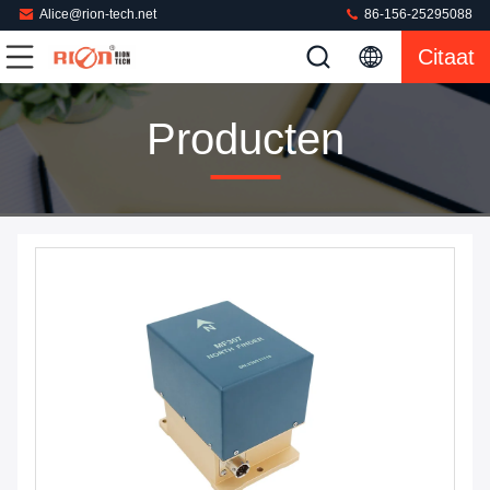
Alice@rion-tech.net
86-156-25295088
Citaat
Producten