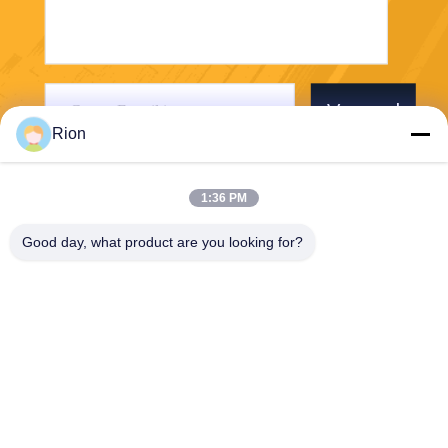
Verzend
Rion
1:36 PM
Good day, what product are you looking for?
Shenzhen Rion Technology Co., Ltd.
Alice@rion-tech.net
86-156-25295088
Block 1, COFCO ((FUAN) R
obotics Industrial Park, Da Y
ang Road No. 90, Fuyong Di
strict, Shenzhen City, China