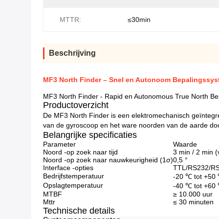
MTTR:
≤30min
Beschrijving
MF3 North Finder – Snel en Autonoom Bepalingssy
MF3 North Finder - Rapid en Autonomous True North Be
Productoverzicht
De MF3 North Finder is een elektromechanisch geïntegre
van de gyroscoop en het ware noorden van de aarde door
Belangrijke specificaties
Parameter
Waarde
Noord -op zoek naar tijd
3 min / 2 min (
Noord -op zoek naar nauwkeurigheid (1σ)
0,5 °
Interface -opties
TTL/RS232/R
Bedrijfstemperatuur
-20 ℃ tot +50
Opslagtemperatuur
-40 ℃ tot +60
MTBF
≥ 10.000 uur
Mttr
≤ 30 minuten
Technische details