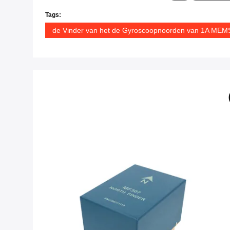
Tags:
de Vinder van het de Gyroscoopnoorden van 1A MEM