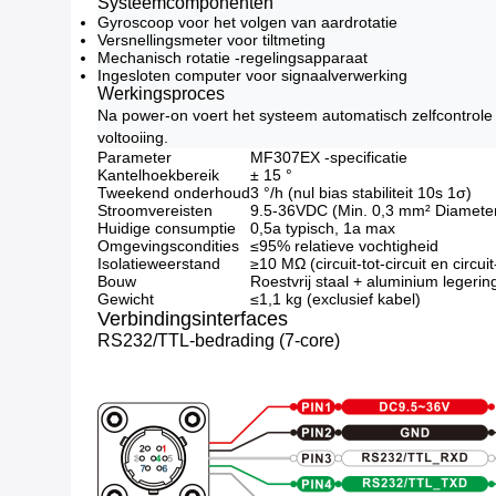
Systeemcomponenten
Gyroscoop voor het volgen van aardrotatie
Versnellingsmeter voor tiltmeting
Mechanisch rotatie -regelingsapparaat
Ingesloten computer voor signaalverwerking
Werkingsproces
Na power-on voert het systeem automatisch zelfcontrole u
voltooiing.
Parameter
MF307EX -specificatie
Kantelhoekbereik
± 15 °
Tweekend onderhoud
3 °/h (nul bias stabiliteit 10s 1σ)
Stroomvereisten
9.5-36VDC (Min. 0,3 mm² Diameter 
Huidige consumptie
0,5a typisch, 1a max
Omgevingscondities
≤95% relatieve vochtigheid
Isolatieweerstand
≥10 MΩ (circuit-tot-circuit en circui
Bouw
Roestvrij staal + aluminium legerin
Gewicht
≤1,1 kg (exclusief kabel)
Verbindingsinterfaces
RS232/TTL-bedrading (7-core)