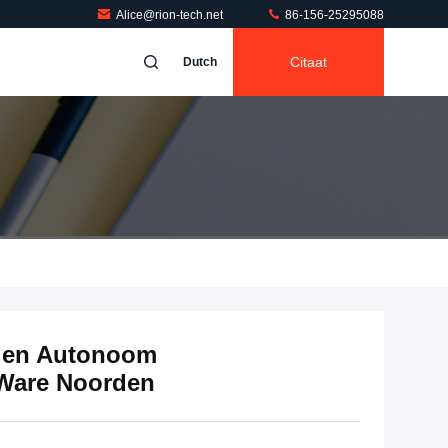
Alice@rion-tech.net
86-156-25295088
Citaat
Dutch
l en Autonoom
 Ware Noorden