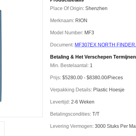
Place Of Origin:
Shenzhen
Merknaam:
RION
Model Number:
MF3
Document:
MF307EX NORTH FINDER.
Betaling & Het Verschepen Termijnen
Min. Bestelaantal:
1
Prijs:
$5280.00 - $8380.00/Pieces
Verpakking Details:
Plastic Hoesje
Levertijd:
2-6 Weken
Betalingscondities:
T/T
Levering Vermogen:
3000 Stuks Per M