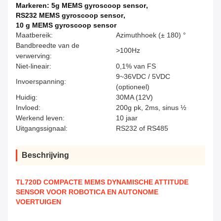
Markeren:
5g MEMS gyroscoop sensor
,
RS232 MEMS gyroscoop sensor
,
10 g MEMS gyroscoop sensor
Maatbereik:
Azimuthhoek (± 180) °
Bandbreedte van de
>100Hz
verwerving:
Niet-lineair:
0,1% van FS
9~36VDC / 5VDC
Invoerspanning:
(optioneel)
Huidig:
30MA (12V)
Invloed:
200g pk, 2ms, sinus ½
Werkend leven:
10 jaar
Uitgangssignaal:
RS232 of RS485
Beschrijving
TL720D COMPACTE MEMS DYNAMISCHE ATTITUDE
SENSOR VOOR ROBOTICA EN AUTONOME
VOERTUIGEN