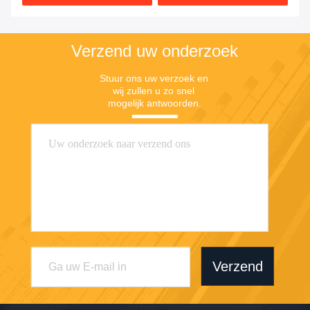
Verzend uw onderzoek
Stuur ons uw verzoek en 
wij zullen u zo snel 
mogelijk antwoorden.
Verzend