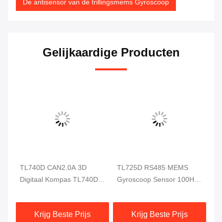
De antisensor van de trillingsmems Gyroscoop
Gelijkaardige Producten
e
TL740D CAN2.0A 3D
TL725D RS485 MEMS
RI
Digitaal Kompas TL740D
Gyroscoop Sensor 100Hz
In
3-assige versnellingsmeter
Gyroscoop Heading
0,
Gyroscoop
Sensor Voor Auto Drive
sn
Krijg Beste Prijs
Krijg Beste Prijs