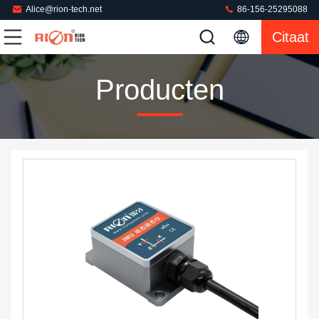
Alice@rion-tech.net
86-156-25295088
Citaat
Producten