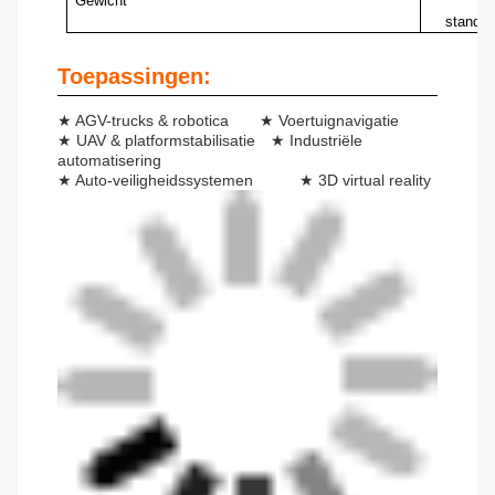
Gewicht
me
standaa
Toepassingen:
★ AGV-trucks & robotica ★ Voertuignavigatie
★ UAV & platformstabilisatie ★ Industriële
automatisering
★ Auto-veiligheidssystemen ★ 3D virtual reality