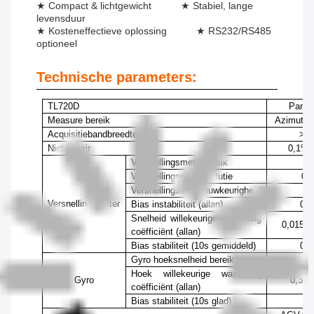
★ Compact & lichtgewicht ★ Stabiel, lange
levensduur
★ Kosteneffectieve oplossing ★ RS232/RS485
optioneel
Technische parameters:
TL720D
Param
Me
a
sur
e
bereik
Azimutho
Acquisitiebandbreedte
>1
Niet-lineair
0,1% 
Versnellingsmeterbereik
±
Versnellings
e
ter res
o
lu
t
ie
0,
Versnellings
e
ter
nauwkeurig
heid
5
Versnellingsmeter
Bias instabiliteit (allan)
0,0
Snelheid willekeurige wandeling
0,015
m/
coëfficiënt (allan)
Bias stabiliteit (10s gemiddeld)
0,1
Gyro hoeksnelheid bereik
±
25
Hoek willekeurige wandeling
Gyro
0,30
°
coëfficiënt (allan)
Bias stabiliteit (10s glad)
1