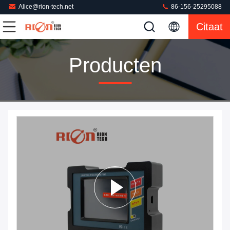
Alice@rion-tech.net
86-156-25295088
Citaat
Producten