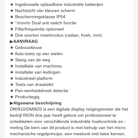
★ Ingebouwde oplaadbare industriële batterijen
★ Nachtzicht vier kleuren scherm
★ Beschermingsklasse IP54
★ °/mm/m Dual unit switch functie
★ Filterfrequentie optioneel
★ Drie soorten meetmodus (radian, hoek, mm)
▶
AANVRAAG
★ Gebouwbouw
★ Auto-toets op vier wielen
★ Steeg van de weg
★ Installatie van machines
★ installatie van leidingen
★ Industrieel platform
★ Toets van draaitafel
★ Pan-eenheidshoek detectie
★ Productiegig
▶
Algemene beschrijving
DMI810/DMI820 is een digitale display neigingsmeter die het
bedrijf RION drie jaar heeft gekost om professioneel te
ontwikkelen voor verschillende industriële hoekcontrole en -
meting.De kern van dit product is met behulp van het micro-
mechanische regelprincipe, een meetunit met twee kernen,