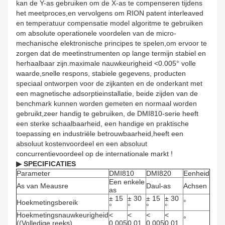
kan de Y-as gebruiken om de X-as te compenseren tijdens
het meetproces,en vervolgens om RION patent interleaved
en temperatuur compensatie model algoritme te gebruiken
om absolute operationele voordelen van de micro-
mechanische elektronische principes te spelen,om ervoor te
zorgen dat de meetinstrumenten op lange termijn stabiel en
herhaalbaar zijn.maximale nauwkeurigheid <0.005° volle
waarde,snelle respons, stabiele gegevens, producten
speciaal ontworpen voor de zijkanten en de onderkant met
een magnetische adsorptieinstallatie, beide zijden van de
benchmark kunnen worden gemeten en normaal worden
gebruikt,zeer handig te gebruiken, de DMI810-serie heeft
een sterke schaalbaarheid, een handige en praktische
toepassing en industriële betrouwbaarheid,heeft een
absoluut kostenvoordeel en een absoluut
concurrentievoordeel op de internationale markt !
▶ SPECIFICATIES
Parameter
DMI810
DMI820
Eenheid
Een enkele
As van Meausre
Daul-as
Achsen
as
± 15
± 30
± 15
± 30
Hoekmetingsbereik
°
°
°
°
°
Hoekmetingsnauwkeurigheid
<
<
<
<
°
((Volledige reeks)
0.005
0.01
0.005
0.01