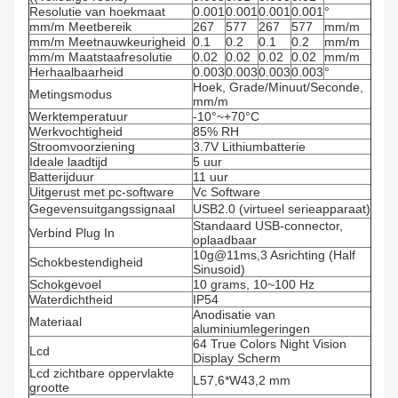
Resolutie van hoekmaat
0.001
0.001
0.001
0.001
°
mm/m Meetbereik
267
577
267
577
mm/m
mm/m Meetnauwkeurigheid
0.1
0.2
0.1
0.2
mm/m
mm/m Maatstaafresolutie
0.02
0.02
0.02
0.02
mm/m
Herhaalbaarheid
0.003
0.003
0.003
0.003
°
Hoek, Grade/Minuut/Seconde,
Metingsmodus
mm/m
Werktemperatuur
-10°~+70°C
Werkvochtigheid
85% RH
Stroomvoorziening
3.7V Lithiumbatterie
Ideale laadtijd
5 uur
Batterijduur
11 uur
Uitgerust met pc-software
Vc Software
Gegevensuitgangssignaal
USB2.0 (virtueel serieapparaat)
Standaard USB-connector,
Verbind Plug In
oplaadbaar
10g@11ms,3 Asrichting (Half
Schokbestendigheid
Sinusoid)
Schokgevoel
10 grams, 10~100 Hz
Waterdichtheid
IP54
Anodisatie van
Materiaal
aluminiumlegeringen
64 True Colors Night Vision
Lcd
Display Scherm
Lcd zichtbare oppervlakte
L57,6*W43,2 mm
grootte