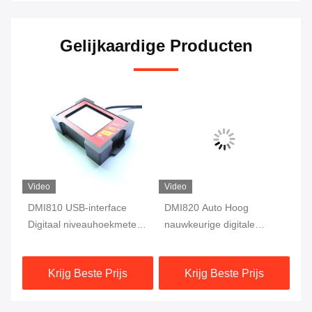
Gelijkaardige Producten
Video
Video
DMI810 USB-interface
DMI820 Auto Hoog
DM
Digitaal niveauhoekmeter
nauwkeurige digitale
Ac
ing
Fluxgate 10Hz Eénassige
hellingsmeter Data Store
In
verlengmachine
Industry Grade
Mo
Krijg Beste Prijs
Krijg Beste Prijs