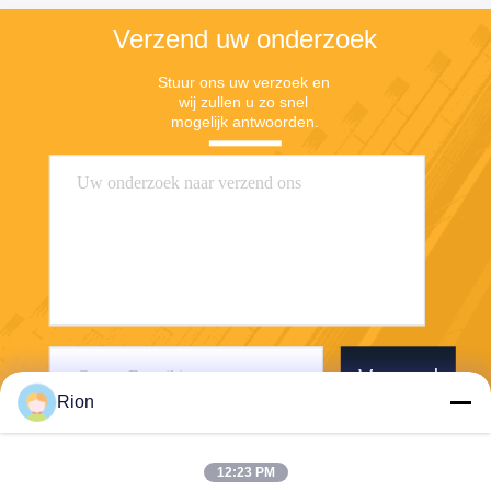
Verzend uw onderzoek
Stuur ons uw verzoek en 
wij zullen u zo snel 
mogelijk antwoorden.
Verzend
Rion
12:23 PM