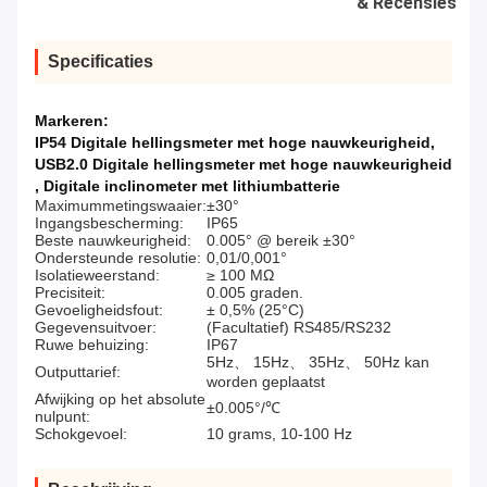
& Recensies
Specificaties
Markeren:
IP54 Digitale hellingsmeter met hoge nauwkeurigheid
,
USB2.0 Digitale hellingsmeter met hoge nauwkeurigheid
,
Digitale inclinometer met lithiumbatterie
Maximummetingswaaier:
±30°
Ingangsbescherming:
IP65
Beste nauwkeurigheid:
0.005° @ bereik ±30°
Ondersteunde resolutie:
0,01/0,001°
Isolatieweerstand:
≥ 100 MΩ
Precisiteit:
0.005 graden.
Gevoeligheidsfout:
± 0,5% (25°C)
Gegevensuitvoer:
(Facultatief) RS485/RS232
Ruwe behuizing:
IP67
5Hz、 15Hz、 35Hz、 50Hz kan
Outputtarief:
worden geplaatst
Afwijking op het absolute
±0.005°/℃
nulpunt:
Schokgevoel:
10 grams, 10-100 Hz