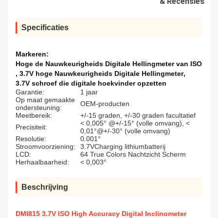
& Recensies
Specificaties
Markeren:
Hoge de Nauwkeurigheids Digitale Hellingmeter van ISO
,
3.7V hoge Nauwkeurigheids Digitale Hellingmeter
,
3.7V schroef die digitale hoekvinder opzetten
Garantie:
1 jaar
Op maat gemaakte
OEM-producten
ondersteuning:
Meetbereik:
+/-15 graden, +/-30 graden facultatief
< 0,005° @+/-15° (volle omvang), <
Precisiteit:
0,01°@+/-30° (volle omvang)
Resolutie:
0.001°
Stroomvoorziening:
3.7VCharging lithiumbatterij
LCD:
64 True Colors Nachtzicht Scherm
Herhaalbaarheid:
< 0,003°
Beschrijving
DMI815 3.7V ISO High Accuracy Digital Inclinometer