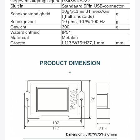
Gegevensuitgangssignaal
RS485/RS232
Sluit in.
Standaard 5Pin USB-connector
10g@11ms,3Times/Axis
Schokbestendigheid
g
((half sinusoïde)
Schokgevoel
10 gms, 10 ‰ 100 Hz
g
Gewicht
300
g
Waterdichtheid
IP54
Materiaal
Metalen
Grootte
L117*W75*H27,1 mm
mm