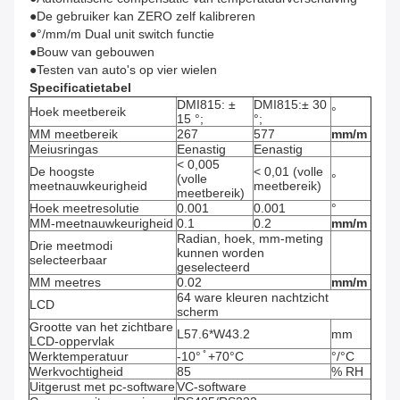
●De gebruiker kan ZERO zelf kalibreren
●°/mm/m Dual unit switch functie
●Bouw van gebouwen
●Testen van auto's op vier wielen
Specificatietabel
DMI815: ±
DMI815:± 30
Hoek meetbereik
°
15 °;
°;
MM meetbereik
267
577
mm/m
Meiusringas
Eenastig
Eenastig
< 0,005
De hoogste
< 0,01 (volle
(volle
°
meetnauwkeurigheid
meetbereik)
meetbereik)
Hoek meetresolutie
0.001
0.001
°
MM-meetnauwkeurigheid
0.1
0.2
mm/m
Radian, hoek, mm-meting
Drie meetmodi
kunnen worden
selecteerbaar
geselecteerd
MM meetres
0.02
mm/m
64 ware kleuren nachtzicht
LCD
scherm
Grootte van het zichtbare
L57.6*W43.2
mm
LCD-oppervlak
Werktemperatuur
-10° ̊ +70°C
°/°C
Werkvochtigheid
85
% RH
Uitgerust met pc-software
VC-software