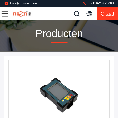
Alice@rion-tech.net
86-156-25295088
Citaat
Producten