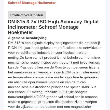
Schroef Montage Hoekmeter
Productoverzichten
DMI815 3.7V ISO High Accuracy Digital
Inclinometer Schroef Montage
Hoekmeter
Algemene beschrijving
DMI815 is een digitale display-neigingsmeter die het bedrijf
RION drie jaar heeft gekost om professioneel te ontwikkelen
voor verschillende industrieën voor hoekcontrole en -
meting.De kern van dit product is met behulp van het micro-
mechanische regelprincipe, een meetunit met twee kernen,
kan de Y-as gebruiken om de X-as te compenseren tijdens
het meetproces,en vervolgens om RION patent interleaved
en temperatuur compensatie model algoritme te gebruiken
om absolute operationele voordelen van de micro-
mechanische elektronische principes te spelenDMI815 is
een eenas 90° meting, resolutie 0,001°,de hoogste
nauwkeurigheid < 0,005 graden vol schaal,snelle respons,
stabiele gegevens, producten die speciaal zijn ontworpen
voor de zijkanten en de bodem met een magnetische