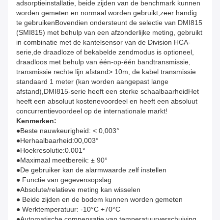
adsorptieinstallatie, beide zijden van de benchmark kunnen
worden gemeten en normaal worden gebruikt,zeer handig
te gebruikenBovendien ondersteunt de selectie van DMI815
(SMI815) met behulp van een afzonderlijke meting, gebruikt
in combinatie met de kantelsensor van de Division HCA-
serie,de draadloze of bekabelde zendmodus is optioneel,
draadloos met behulp van één-op-één bandtransmissie,
transmissie rechte lijn afstand> 10m, de kabel transmissie
standaard 1 meter (kan worden aangepast lange
afstand),DMI815-serie heeft een sterke schaalbaarheidHet
heeft een absoluut kostenevoordeel en heeft een absoluut
concurrentievoordeel op de internationale markt!
Kenmerken:
●Beste nauwkeurigheid: < 0,003°
●Herhaalbaarheid:00,003°
●Hoekresolutie:0.001°
●Maximaal meetbereik: ± 90°
●De gebruiker kan de alarmwaarde zelf instellen
● Functie van gegevensopslag
●Absolute/relatieve meting kan wisselen
● Beide zijden en de bodem kunnen worden gemeten
● Werktemperatuur: -10°C +70°C
●Automatische compensatie van temperatuurverschuiving