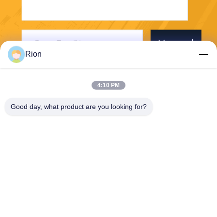
Verzend
Rion
4:10 PM
Good day, what product are you looking for?
Shenzhen Rion Technology Co., Ltd.
Alice@rion-tech.net
86-156-25295088
Block 1, COFCO ((FUAN) R
obotics Industrial Park, Da Y
ang Road No. 90, Fuyong Di
strict, Shenzhen City, China