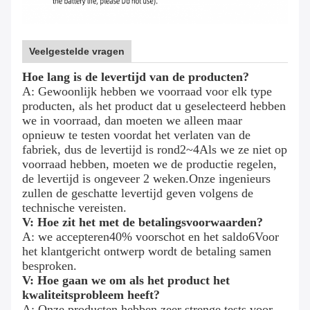
Veelgestelde vragen
Hoe lang is de levertijd van de producten?
A: Gewoonlijk hebben we voorraad voor elk type
producten, als het product dat u geselecteerd hebben
we in voorraad, dan moeten we alleen maar
opnieuw te testen voordat het verlaten van de
fabriek, dus de levertijd is rond
2
~
4
Als we ze niet op
voorraad hebben, moeten we de productie regelen,
de levertijd is ongeveer 2 weken.Onze ingenieurs
zullen de geschatte levertijd geven volgens de
technische vereisten.
V: Hoe zit het met de betalingsvoorwaarden?
A: we accepteren
4
0% voorschot en het saldo
6
Voor
het klantgericht ontwerp wordt de betaling samen
besproken.
V: Hoe gaan we om als het product het
kwaliteitsprobleem heeft?
A: Onze producten hebben zeer strenge tests voor