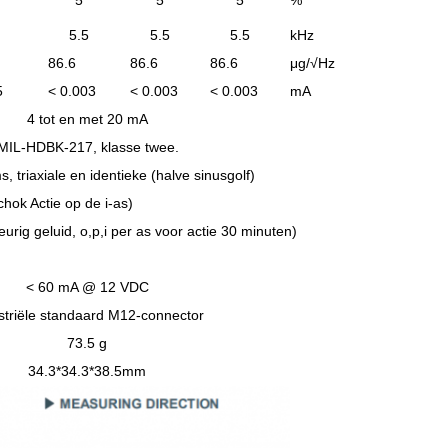
5
5
5
%
5.5
5.5
5.5
kHz
86.6
86.6
86.6
μg/√Hz
5
< 0.003
< 0.003
< 0.003
mA
4 tot en met 20 mA
MIL-HDBK-217, klasse twee.
 triaxiale en identieke (halve sinusgolf)
hok Actie op de i-as)
rig geluid, o,p,i per as voor actie 30 minuten)
< 60 mA @ 12 VDC
striële standaard M12-connector
73.5 g
34.3*34.3*38.5mm