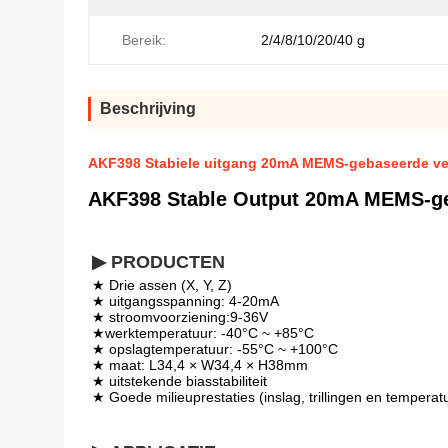
Bereik:
2/4/8/10/20/40 g
Beschrijving
AKF398 Stabiele uitgang 20mA MEMS-gebaseerde ver
AKF398 Stable Output 20mA MEMS-geb
▶ PRODUCTEN
★ Drie assen (X, Y, Z)
★ uitgangsspanning: 4-20mA
★ stroomvoorziening:9-36V
★
werktemperatuur: -40°C ~ +85°C
★ opslagtemperatuur: -55°C ~ +100°C
★ maat: L34,4 × W34,4 × H38mm
★ uitstekende biasstabiliteit
★ Goede milieuprestaties (inslag, trillingen en temperat