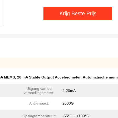
Krijg Beste Prijs
0mA MEMS
,
20 mA Stable Output Accelerometer
,
Automatische monit
Uitgang van de
4-20mA
versnellingsmeter:
Anti-impact:
2000G
Opslagtemperatuur:
-55°C ~ +100°C