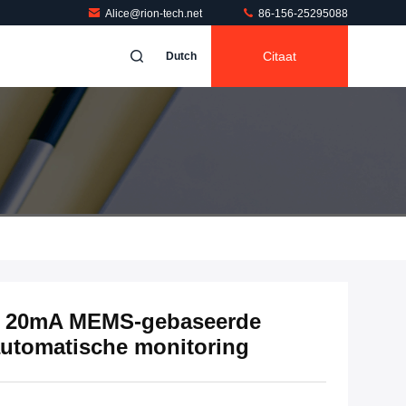
Alice@rion-tech.net
86-156-25295088
Citaat
Dutch
ng 20mA MEMS-gebaseerde
automatische monitoring