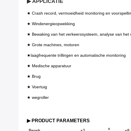
▶ APPLICATIE
★ Crash record, vermoeidheid monitoring en voorspelli
★ Windenergieopwekking
★ Bewaking van het verkeerssysteem, analyse van het w
★ Grote machines, motoren
★laagfrequente trillingen en automatische monitoring
★ Medische apparatuur
★ Brug
★ Voertuig
★ wegroller
▶ PRODUCT PARAMETERS
±
Bereik
±2
±8