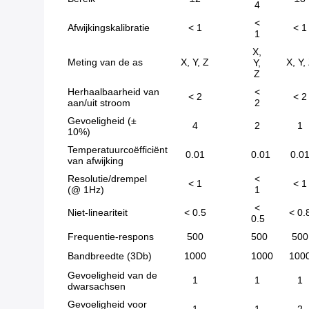
4
<
Afwijkingskalibratie
< 1
< 1
1
X,
Meting van de as
X, Y, Z
X, Y,
Y,
Z
Herhaalbaarheid van
<
< 2
< 2
aan/uit stroom
2
Gevoeligheid (±
4
2
1
10%)
Temperatuurcoëfficiënt
0.01
0.01
0.0
van afwijking
Resolutie/drempel
<
< 1
< 1
(@ 1Hz)
1
<
Niet-lineariteit
< 0.5
< 0.
0.5
Frequentie-respons
500
500
500
Bandbreedte (3Db)
1000
1000
100
Gevoeligheid van de
1
1
1
dwarsachsen
Gevoeligheid voor