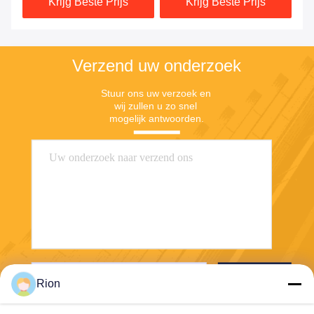
Krijg Beste Prijs
Krijg Beste Prijs
Verzend uw onderzoek
Stuur ons uw verzoek en 
wij zullen u zo snel 
mogelijk antwoorden.
Verzend
Rion