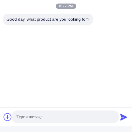
8:22 PM
Good day, what product are you looking for?
Shenzhen Rion Technology Co., Ltd.
Alice@rion-tech.net
86-156-25295088
Block 1, COFCO ((FUAN) R
obotics Industrial Park, Da Y
ang Road No. 90, Fuyong Di
strict, Shenzhen City, China
De Goede Kwaliteit van China De Hellingmeter van de schuine standsensor
Leverancier. Copyright © 2026 Shenzhen Rion Technology Co., Ltd. . Alle
rechten voorbehoudena.