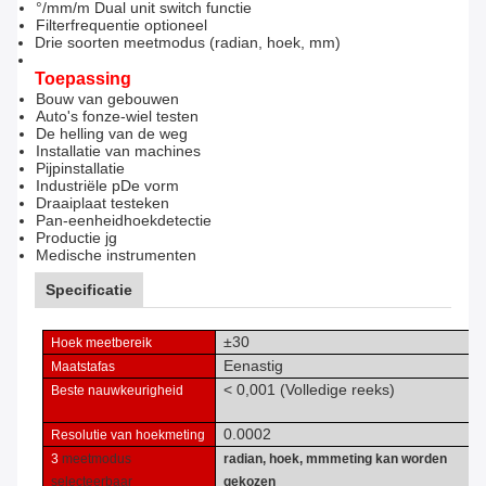
°/mm/m Dual unit switch functie
Filterfrequentie optioneel
Drie soorten meetmodus (radian, hoek, mm)
Toepassing
Bouw van gebouwen
Auto's f
onze-wiel testen
De helling van de weg
Installatie van machines
Pijpinstallatie
Industriële p
De vorm
Draaiplaat te
steken
Pan-eenheid
hoekdetectie
Productie j
g
Medische instrumenten
Specificatie
±
30
Hoek meetbereik
Eenastig
Maatstafas
< 0,001 (
Volledige reeks
)
Beste nauwkeurigheid
0.0002
Resolutie van hoekmeting
3
meetmodus
radian, hoek, mm
meting kan worden
selecteerbaar
gekozen