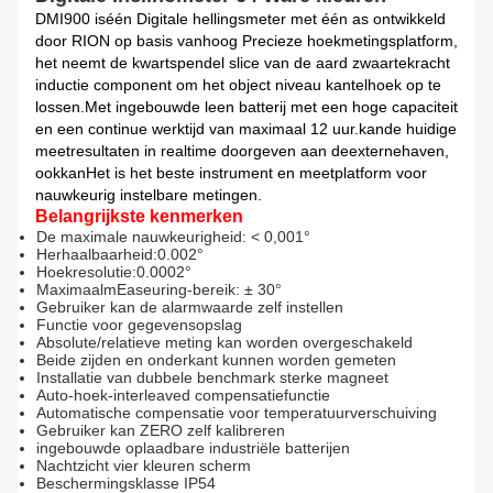
DMI900 is
één Digitale hellingsmeter met één as ontwikkeld
door RION op basis van
hoog
Precieze hoekmetingsplatform,
het neemt de kwartspendel slice van de aard zwaartekracht
inductie component om het object niveau kantelhoek op te
lossen.
Met ingebouwde l
een batterij met een hoge capaciteit
en een continue werktijd van maximaal 12 uur.
kan
de huidige
meetresultaten in realtime doorgeven aan de
externe
haven,
ook
kan
Het is het beste instrument en meetplatform voor
nauwkeurig instelbare metingen.
Belangrijkste kenmerken
De maximale nauwkeurigheid: < 0,001°
Herhaalbaarheid:0.002°
Hoekresolutie:0.0002°
Maximaal
m
Easeuring-bereik: ± 30°
Gebruiker kan de alarmwaarde zelf instellen
Functie voor gegevensopslag
Absolute/relatieve meting kan worden overgeschakeld
Beide zijden en onderkant kunnen worden gemeten
Installatie van dubbele benchmark sterke magneet
Auto-hoek-interleaved compensatiefunctie
Automatische compensatie voor temperatuurverschuiving
Gebruiker kan ZERO zelf kalibreren
ingebouwde oplaadbare industriële batterijen
Nachtzicht vier kleuren scherm
Beschermingsklasse IP54