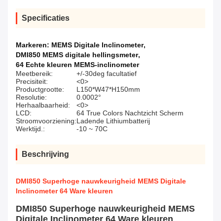
Specificaties
Markeren:
MEMS Digitale Inclinometer
,
DMI850 MEMS digitale hellingsmeter
,
64 Echte kleuren MEMS-inclinometer
Meetbereik:
+/-30deg facultatief
Precisiteit:
<0>
Productgrootte:
L150*W47*H150mm
Resolutie:
0.0002°
Herhaalbaarheid:
<0>
LCD:
64 True Colors Nachtzicht Scherm
Stroomvoorziening:
Ladende Lithiumbatterij
Werktijd.:
-10 ~ 70C
Beschrijving
DMI850 Superhoge nauwkeurigheid MEMS Digitale
Inclinometer 64 Ware kleuren
DMI850 Superhoge nauwkeurigheid MEMS
Digitale Inclinometer 64 Ware kleuren