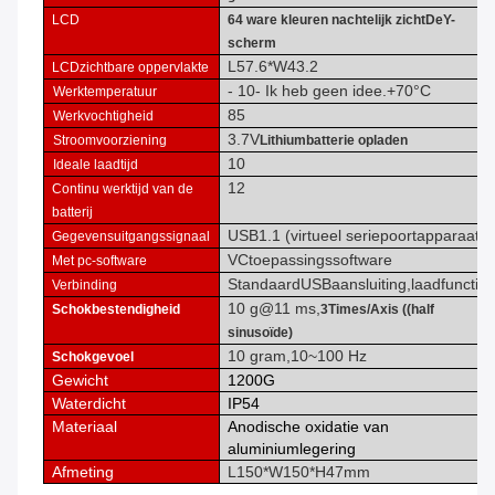
LCD
6
4 ware kleuren nachtelijk zicht
De
Y-
scherm
L57.6*W43.2
LCD
zichtbare oppervlakte
- 10
- Ik heb geen idee.
+
70
°C
Werktemperatuur
85
Werkvochtigheid
3
.7
V
Stroomvoorziening
Lithiumbatterie opladen
10
Ideale laadtijd
12
Continu werktijd van de
batterij
USB1.1 (virtueel seriepoortapparaat)
Gegevensuitgangssignaal
VC
toepassingssoftware
Met pc-software
Standaard
USB
aansluiting
,
laadfunctie
Verbinding
10 g@11 ms,
Schokbestendigheid
3Times/Axis ((half
sinusoïde)
10 gram,
10
~
100 Hz
Schokgevoel
Gewicht
1200G
Waterdicht
IP54
Materiaal
Anodische oxidatie van
aluminiumlegering
Afmeting
L150*W150*H47mm