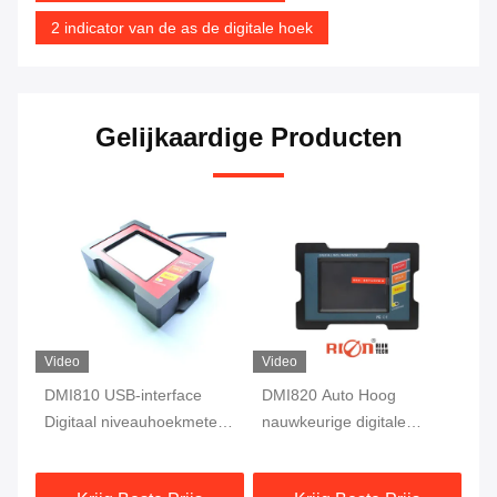
2 indicator van de as de digitale hoek
Gelijkaardige Producten
Video
Video
DMI810 USB-interface
DMI820 Auto Hoog
DM
Digitaal niveauhoekmeter
nauwkeurige digitale
Ac
ing
Fluxgate 10Hz Eénassige
hellingsmeter Data Store
In
verlengmachine
Industry Grade
Mo