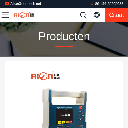
Alice@rion-tech.net
86-156-25295088
Citaat
Producten