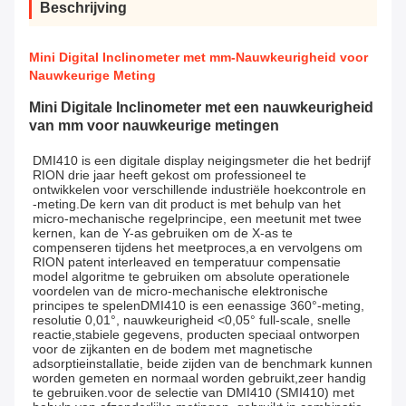
Beschrijving
Mini Digital Inclinometer met mm-Nauwkeurigheid voor
Nauwkeurige Meting
Mini Digitale Inclinometer met een nauwkeurigheid
van mm voor nauwkeurige metingen
DMI410 is een digitale display neigingsmeter die het bedrijf 
RION drie jaar heeft gekost om professioneel te 
ontwikkelen voor verschillende industriële hoekcontrole en 
-meting.De kern van dit product is met behulp van het 
micro-mechanische regelprincipe, een meetunit met twee 
kernen, kan de Y-as gebruiken om de X-as te 
compenseren tijdens het meetproces,a en vervolgens om 
RION patent interleaved en temperatuur compensatie 
model algoritme te gebruiken om absolute operationele 
voordelen van de micro-mechanische elektronische 
principes te spelenDMI410 is een eenassige 360°-meting, 
resolutie 0,01°, nauwkeurigheid <0,05° full-scale, snelle 
reactie,stabiele gegevens, producten speciaal ontworpen 
voor de zijkanten en de bodem met magnetische 
adsorptieinstallatie, beide zijden van de benchmark kunnen 
worden gemeten en normaal worden gebruikt,zeer handig 
te gebruiken.voor de selectie van DMI410 (SMI410) met 