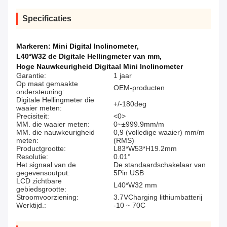
Specificaties
Markeren:
Mini Digital Inclinometer
,
L40*W32 de Digitale Hellingmeter van mm
,
Hoge Nauwkeurigheid Digitaal Mini Inclinometer
Garantie:
1 jaar
Op maat gemaakte
OEM-producten
ondersteuning:
Digitale Hellingmeter die
+/-180deg
waaier meten:
Precisiteit:
<0>
MM. die waaier meten:
0~±999.9mm/m
MM. die nauwkeurigheid
0,9 (volledige waaier) mm/m
meten:
(RMS)
Productgrootte:
L83*W53*H19.2mm
Resolutie:
0.01°
Het signaal van de
De standaardschakelaar van
gegevensoutput:
5Pin USB
LCD zichtbare
L40*W32 mm
gebiedsgrootte:
Stroomvoorziening:
3.7VCharging lithiumbatterij
Werktijd.:
-10 ~ 70C