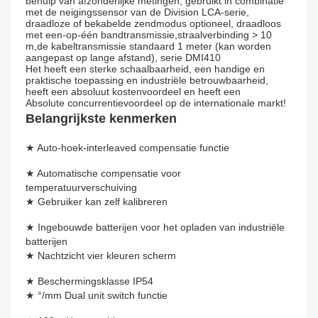
behulp van afzonderlijke metingen, gebruikt in combinatie 
met de neigingssensor van de Division LCA-serie, 
draadloze of bekabelde zendmodus optioneel, draadloos 
met een-op-één bandtransmissie,straalverbinding > 10 
m,de kabeltransmissie standaard 1 meter (kan worden 
aangepast op lange afstand), serie DMI410
Het heeft een sterke schaalbaarheid, een handige en 
praktische toepassing en industriële betrouwbaarheid, 
heeft een absoluut kostenvoordeel en heeft een
Absolute concurrentievoordeel op de internationale markt!
Belangrijkste kenmerken
★ Auto-hoek-interleaved compensatie functie
★ Automatische compensatie voor 
temperatuurverschuiving
★ Gebruiker kan zelf kalibreren
★ Ingebouwde batterijen voor het opladen van industriële 
batterijen
★ Nachtzicht vier kleuren scherm
★ Beschermingsklasse IP54
★ °/mm Dual unit switch functie