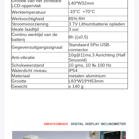
Grootte van het zichtbare 
L40*W32mm
LCD-oppervlak
-10°C  +70°C
Werktemperatuur
Werkvochtigheid
85% RH
Stroomvoorziening
3.7V Lithiumbatterie opladen
Ideale laadtijd
3 uur
Continu werktijd van de 
8h ((±0,5)
batterij
Standaard 5Pin USB-
Gegevensuitgangssignaal
connector
10g@11ms,3 Asrichting (Half 
Anti-vibratie
Sinusoid)
Schokweerstand
10 gms, 10 ‰ 100 Hz
Waterdicht niveau.
IP54
Materiaal
metalen aluminium
Grootte
L83*W19*H53mm
Gewicht
≤ 140 g