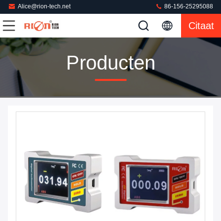
Alice@rion-tech.net
86-156-25295088
Citaat
Producten