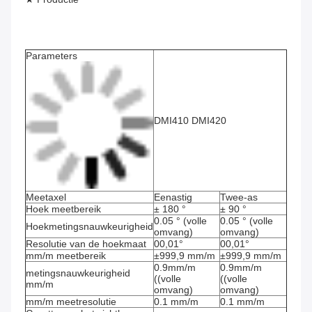
Parameters
DMI410 DMI420
Meetaxel
Eenastig
Twee-as
Hoek meetbereik
± 180 °
± 90 °
0.05 ° (volle 
0.05 ° (volle 
Hoekmetingsnauwkeurigheid
omvang)
omvang)
Resolutie van de hoekmaat
00,01°
00,01°
mm/m meetbereik
±999,9 mm/m
±999,9 mm/m
0.9mm/m 
0.9mm/m 
metingsnauwkeurigheid 
((volle 
((volle 
mm/m
omvang)
omvang)
mm/m meetresolutie
0.1 mm/m
0.1 mm/m