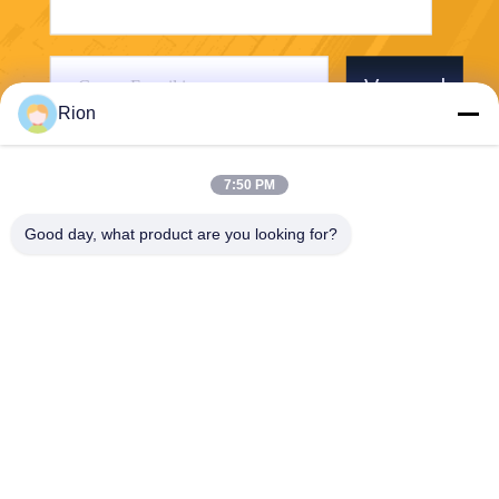
Verzend
Rion
7:50 PM
Good day, what product are you looking for?
Shenzhen Rion Technology Co., Ltd.
Alice@rion-tech.net
86-156-25295088
Block 1, COFCO ((FUAN) R
obotics Industrial Park, Da Y
ang Road No. 90, Fuyong Di
strict, Shenzhen City, China