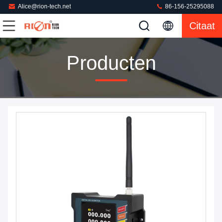
Alice@rion-tech.net
86-156-25295088
Citaat
Producten