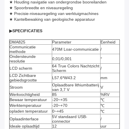
★ Houding navigatie van ondergrondse booreilanden
★ Spoorbreedte en niveauregeling
★ Precisie-niveauregeling van werktuigmachines
★ Kantelbewaking van geologische apparatuur
▶
SPECIFICATIES
DMA825
Parameter
Eenheid
Communicatie
470M Loar-communicatie
/
methode
Ondersteunde
0,01/0,001
°
resolutie
64 True Colors Nachtzicht
LCD scherm
/
Scherm
LCD Zichtbare
L57.6*W43.2
mm
gebiedsgrootte
Oplaadbare lithiumbatterij
Stroom
V
van 3,7 V
Werkvochtigheid
85
%RV
Bewaar temperatuur
-20~+35
℃
Werktemperatuur
-20~+70
℃
opladen temperatuur
0~+45
℃
5V standaard USB-
Oplaadinterface
/
connector
Ideale oplaadtijd
12
uur