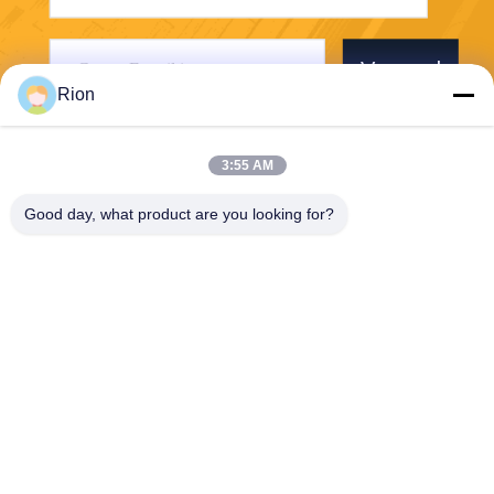
Verzend
Rion
3:55 AM
Good day, what product are you looking for?
Shenzhen Rion Technology Co., Ltd.
Alice@rion-tech.net
86-156-25295088
Block 1, COFCO ((FUAN) R
obotics Industrial Park, Da Y
ang Road No. 90, Fuyong Di
strict, Shenzhen City, China