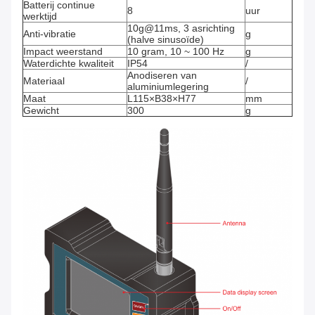
Batterij continue
8
uur
werktijd
10g@11ms, 3 asrichting
Anti-vibratie
g
(halve sinusoïde)
Impact weerstand
10 gram, 10 ~ 100 Hz
g
Waterdichte kwaliteit
IP54
/
Anodiseren van
Materiaal
/
aluminiumlegering
Maat
L115×B38×H77
mm
Gewicht
300
g