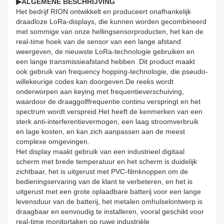
▶
ALGEMENE BESCHRIJVING
Het bedrijf RION ontwikkelt en produceert onafhankelijk
draadloze LoRa-displays, die kunnen worden gecombineerd
met sommige van onze hellingsensorproducten, het kan de
real-time hoek van de sensor van een lange afstand
weergeven, de nieuwste LoRa-technologie gebruiken en
een lange transmissieafstand hebben .Dit product maakt
ook gebruik van frequency hopping-technologie, die pseudo-
willekeurige codes kan doorgeven.De reeks wordt
onderworpen aan keying met frequentieverschuiving,
waardoor de draaggolffrequentie continu verspringt en het
spectrum wordt verspreid.Het heeft de kenmerken van een
sterk anti-interferentievermogen, een laag stroomverbruik
en lage kosten, en kan zich aanpassen aan de meest
complexe omgevingen.
Het display maakt gebruik van een industrieel digitaal
scherm met brede temperatuur en het scherm is duidelijk
zichtbaar, het is uitgerust met PVC-filmknoppen om de
bedieningservaring van de klant te verbeteren, en het is
uitgerust met een grote oplaadbare batterij voor een lange
levensduur van de batterij, het metalen omhulselontwerp is
draagbaar en eenvoudig te installeren, vooral geschikt voor
real-time monitortaken op ruwe industriële