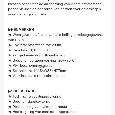
locaties.Accepteer de aanpassing van klantfunctietoetsen,
paneelkleuren en sensoren van derden voor oplossingen
voor toegangsacquisitie.
▶
KENMERKEN
★ Weergave op afstand van alle hellingsproductgegevens
van RION
★ Overdrachtsafstand tot: 200m
★ Resolutie: 0,01°/0,001°
★ Aangedreven door lithiumbatterij
★ Brede temperatuurwerking -20~+70℃
★
IP54 beschermingsgraad
★ Schaalmaat: L115×W38×H77mm
★ Voor installatie met schroefgaten
▶
SOLLICITATIE
★ Technische voertuignivellering
★ Brug- en dambewaking
★ Positionering van laserapparatuur
★ Hoekregeling van medische apparatuur