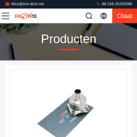
Alice@rion-tech.net
86-156-25295088
Citaat
Producten