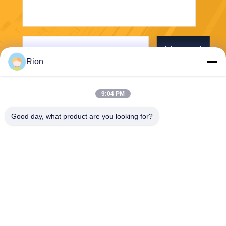
Verzend
Rion
9:04 PM
Good day, what product are you looking for?
Shenzhen Rion Technology Co., Ltd.
Alice@rion-tech.net
86-156-25295088
Block 1, COFCO ((FUAN) R
obotics Industrial Park, Da Y
ang Road No. 90, Fuyong Di
strict, Shenzhen City, China