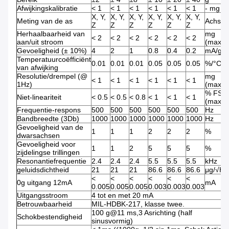
Afwijkingskalibratie
< 1
< 1
< 1
< 1
< 1
< 1
- mg
X, Y,
X, Y,
X, Y,
X, Y,
X, Y,
X, Y,
Meting van de as
Achsen
Z
Z
Z
Z
Z
Z
Herhaalbaarheid van
mg
< 2
< 2
< 2
< 2
< 2
< 2
aan/uit stroom
(max)
Gevoeligheid (± 10%)
4
2
1
0.8
0.4
0.2
mA/g
Temperatuurcoëfficiënt
0.01
0.01
0.01
0.05
0.05
0.05
%/°C
van afwijking
Resolutie/drempel (@
mg
< 1
< 1
< 1
< 1
< 1
< 1
1Hz)
(max)
% FS
Niet-lineariteit
< 0.5
< 0.5
< 0.8
< 1
< 1
< 1
(max)
Frequentie-respons
500
500
500
500
500
500
Hz
Bandbreedte (3Db)
1000
1000
1000
1000
1000
1000
Hz
Gevoeligheid van de
1
1
1
2
2
2
%
dwarsachsen
Gevoeligheid voor
1
1
2
5
5
5
%
zijdelingse trillingen
Resonantiefrequentie
2.4
2.4
2.4
5.5
5.5
5.5
kHz
geluidsdichtheid
21
21
21
86.6
86.6
86.6
μg/√Hz
<
<
<
<
<
<
0g uitgang 12mA
mA
0.005
0.005
0.005
0.003
0.003
0.003
Uitgangsstroom
4 tot en met 20 mA
Betrouwbaarheid
MIL-HDBK-217, klasse twee.
100 g@11 ms,3 Asrichting (half
Schokbestendigheid
sinusvormig)