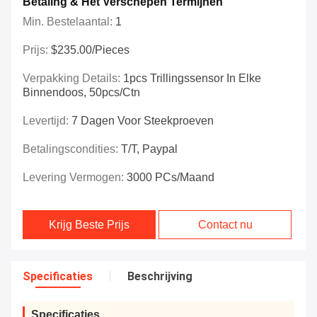
Betaling & Het Verschepen Termijnen
Min. Bestelaantal:
1
Prijs:
$235.00/Pieces
Verpakking Details:
1pcs Trillingssensor In Elke
Binnendoos, 50pcs/ctn
Levertijd:
7 Dagen Voor Steekproeven
Betalingscondities:
T/T, Paypal
Levering Vermogen:
3000 PCs/maand
Krijg Beste Prijs
Contact nu
Specificaties
Beschrijving
Specificaties