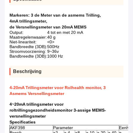
Markeren:
3 de Meter van de asmems Trilling
,
4mA trillingsmeter
,
de Versnellingsmeter van 20mA MEMS
Output:
4 tot en met 20 mA
Maatregelenwaaier:
40 g
Niet-lineariteit:
<0>
Bandbreedte (3DB):
500Hz
Stroomvoorziening:
9~36v
Bandbreedte (3DB):
1000 Hz
Beschrijving
4-20mA Trillingsmeter voor Rolhealth monitor, 3
Asmems Versnellingsmeter
4~20mA trillingsmeter voor
roltrillingsgezondheidsmonitor 3-assige MEMS-
versnellingsmeter
Specificaties
AKF398
Parameter
Eenhei
Bereik
±2
± 4
±8
± 10
± 20
± 40
g