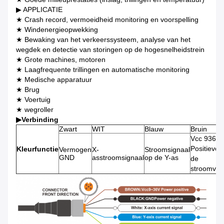
▶ APPLICATIE
★ Crash record, vermoeidheid monitoring en voorspelling
★ Windenergieopwekking
★ Bewaking van het verkeerssysteem, analyse van het
wegdek en detectie van storingen op de hogesnelheidstrein
★ Grote machines, motoren
★ Laagfrequente trillingen en automatische monitoring
★ Medische apparatuur
★ Brug
★ Voertuig
★ wegroller
▶
Verbinding
Zwart
WIT
Blauw
Bruin
Vcc 936V
Positieve 
Kleurfunctie
Vermogen
X-
Stroomsignaal
GND
asstroomsignaal
op de Y-as
de
stroomvoo