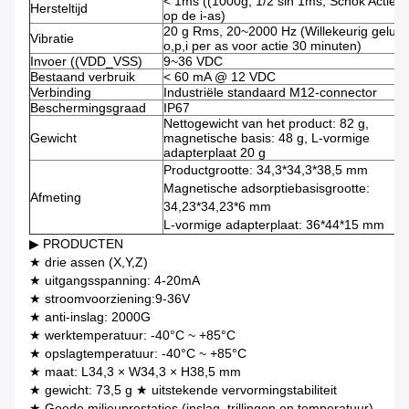
< 1ms ((1000g, 1/2 sin 1ms, Schok Actie
Hersteltijd
op de i-as)
20 g Rms, 20~2000 Hz (Willekeurig geluid
Vibratie
o,p,i per as voor actie 30 minuten)
Invoer ((VDD_VSS)
9~36 VDC
Bestaand verbruik
< 60 mA @ 12 VDC
Verbinding
Industriële standaard M12-connector
Beschermingsgraad
IP67
Nettogewicht van het product: 82 g,
Gewicht
magnetische basis: 48 g, L-vormige
adapterplaat 20 g
Productgrootte: 34,3*34,3*38,5 mm
Magnetische adsorptiebasisgrootte:
Afmeting
34,23*34,23*6 mm
L-vormige adapterplaat: 36*44*15 mm
▶ PRODUCTEN
★ drie assen (X,Y,Z)
★ uitgangsspanning: 4-20mA
★ stroomvoorziening:9-36V
★ anti-inslag: 2000G
★ werktemperatuur: -40°C ~ +85°C
★ opslagtemperatuur: -40°C ~ +85°C
★ maat: L34,3 × W34,3 × H38,5 mm
★ gewicht: 73,5 g ★ uitstekende vervormingstabiliteit
★ Goede milieuprestaties (inslag, trillingen en temperatuur)