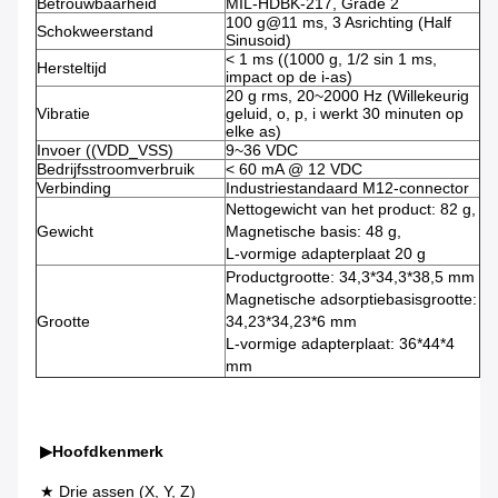
Betrouwbaarheid
MIL-HDBK-217, Grade 2
100 g@11 ms, 3 Asrichting (Half
Schokweerstand
Sinusoid)
< 1 ms ((1000 g, 1/2 sin 1 ms,
Hersteltijd
impact op de i-as)
20 g rms, 20~2000 Hz (Willekeurig
Vibratie
geluid, o, p, i werkt 30 minuten op
elke as)
Invoer ((VDD_VSS)
9~36 VDC
Bedrijfsstroomverbruik
< 60 mA @ 12 VDC
Verbinding
Industriestandaard M12-connector
Nettogewicht van het product: 82 g,
Gewicht
Magnetische basis: 48 g,
L-vormige adapterplaat 20 g
Productgrootte: 34,3*34,3*38,5 mm
Magnetische adsorptiebasisgrootte:
Grootte
34,23*34,23*6 mm
L-vormige adapterplaat: 36*44*4
mm
▶
Hoofdkenmerk
★ Drie assen (X, Y, Z)