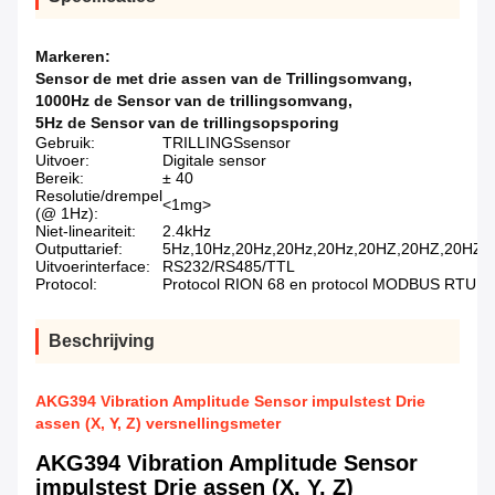
Markeren:
Sensor de met drie assen van de Trillingsomvang
,
1000Hz de Sensor van de trillingsomvang
,
5Hz de Sensor van de trillingsopsporing
Gebruik:
TRILLINGSsensor
Uitvoer:
Digitale sensor
Bereik:
± 40
Resolutie/drempel
<1mg>
(@ 1Hz):
Niet-lineariteit:
2.4kHz
Outputtarief:
5Hz,10Hz,20Hz,20Hz,20Hz,20HZ,20HZ,20HZ,
Uitvoerinterface:
RS232/RS485/TTL
Protocol:
Protocol RION 68 en protocol MODBUS RTU
Beschrijving
AKG394 Vibration Amplitude Sensor impulstest Drie
assen (X, Y, Z) versnellingsmeter
AKG394 Vibration Amplitude Sensor
impulstest Drie assen (X, Y, Z)