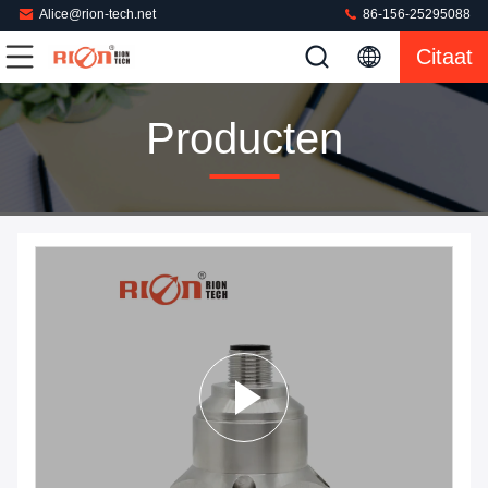
Alice@rion-tech.net
86-156-25295088
Citaat
Producten