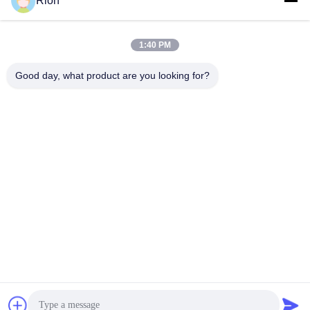
Rion
1:40 PM
Good day, what product are you looking for?
Shenzhen Rion Technology Co., Ltd.
Alice@rion-tech.net
86-156-25295088
Block 1, COFCO ((FUAN) R
obotics Industrial Park, Da Y
ang Road No. 90, Fuyong Di
strict, Shenzhen City, China
De Goede Kwaliteit van China De Hellingmeter van de schuine standsensor
Leverancier. Copyright © 2026 Shenzhen Rion Technology Co., Ltd. . Alle
rechten voorbehoudena.