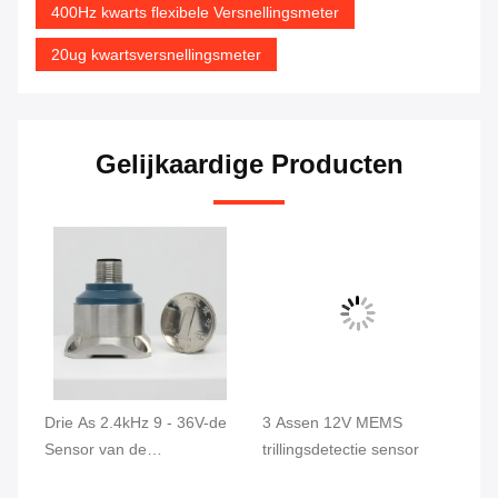
400Hz kwarts flexibele Versnellingsmeter
20ug kwartsversnellingsmeter
Gelijkaardige Producten
 -
Drie As 2.4kHz 9 - 36V-de
3 Assen 12V MEMS
Se
Sensor van de
trillingsdetectie sensor
Ve
Versnellingsmetertrilling
va