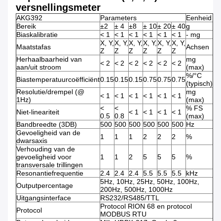
versnellingsmeter
AKG392
Parameters
Eenheid
Bereik
±2
± 4
±8
± 10
± 20
± 40
g
Biaskalibratie
< 1
< 1
< 1
< 1
< 1
< 1
- mg
X, Y,
X, Y,
X, Y,
X, Y,
X, Y,
X, Y,
Maatstafas
Achsen
Z
Z
Z
Z
Z
Z
Herhaalbaarheid van
mg
< 2
< 2
< 2
< 2
< 2
< 2
aan/uit stroom
(max)
%/°C
Biastemperatuurcoëfficiënt
0.15
0.15
0.15
0.75
0.75
0.75
(typisch)
Resolutie/drempel (@
mg
< 1
< 1
< 1
< 1
< 1
< 1
1Hz)
(max)
<
<
% FS
Niet-lineariteit
< 1
< 1
< 1
< 1
0.5
0.8
(max)
Bandbreedte (3DB)
500
500
500
500
500
500
Hz
Gevoeligheid van de
1
1
1
2
2
2
%
dwarsaxis
Verhouding van de
gevoeligheid voor
1
1
2
5
5
5
%
transversale trillingen
Resonantiefrequentie
2.4
2.4
2.4
5.5
5.5
5.5
kHz
5Hz, 10Hz, 25Hz, 50Hz, 100Hz,
Outputpercentage
200Hz, 500Hz, 1000Hz
Uitgangsinterface
RS232/RS485/TTL
Protocol RION 68 en protocol
Protocol
MODBUS RTU