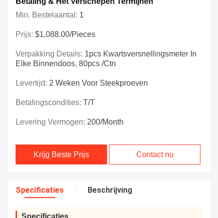
Betaling & Het Verschepen Termijnen
Min. Bestelaantal:
1
Prijs:
$1,088.00/Pieces
Verpakking Details:
1pcs Kwartsversnellingsmeter In
Elke Binnendoos, 80pcs /ctn
Levertijd:
2 Weken Voor Steekproeven
Betalingscondities:
T/T
Levering Vermogen:
200/month
Krijg Beste Prijs
Contact nu
Specificaties
Beschrijving
Specificaties