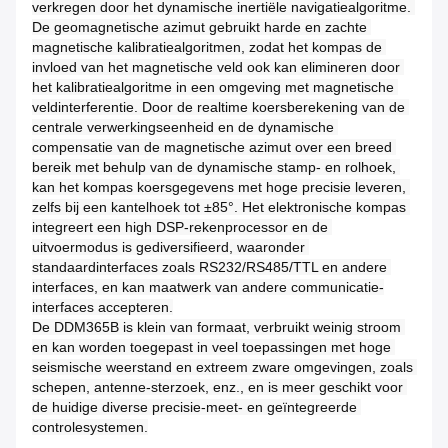
verkregen door het dynamische inertiële navigatiealgoritme. 
De geomagnetische azimut gebruikt harde en zachte 
magnetische kalibratiealgoritmen, zodat het kompas de 
invloed van het magnetische veld ook kan elimineren door 
het kalibratiealgoritme in een omgeving met magnetische 
veldinterferentie. Door de realtime koersberekening van de 
centrale verwerkingseenheid en de dynamische 
compensatie van de magnetische azimut over een breed 
bereik met behulp van de dynamische stamp- en rolhoek, 
kan het kompas koersgegevens met hoge precisie leveren, 
zelfs bij een kantelhoek tot ±85°. Het elektronische kompas 
integreert een high DSP-rekenprocessor en de 
uitvoermodus is gediversifieerd, waaronder 
standaardinterfaces zoals RS232/RS485/TTL en andere 
interfaces, en kan maatwerk van andere communicatie-
interfaces accepteren.
De DDM365B is klein van formaat, verbruikt weinig stroom 
en kan worden toegepast in veel toepassingen met hoge 
seismische weerstand en extreem zware omgevingen, zoals 
schepen, antenne-sterzoek, enz., en is meer geschikt voor 
de huidige diverse precisie-meet- en geïntegreerde 
controlesystemen.