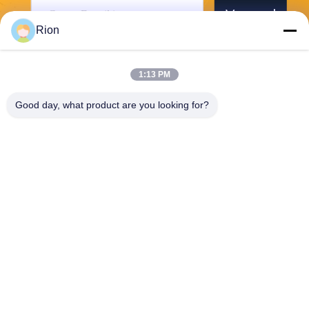
Verzend
Rion
1:13 PM
Good day, what product are you looking for?
Shenzhen Rion Technology Co., Ltd.
Alice@rion-tech.net
86-156-25295088
Block 1, COFCO ((FUAN) R
obotics Industrial Park, Da Y
ang Road No. 90, Fuyong Di
strict, Shenzhen City, China
De Goede Kwaliteit van China De Hellingmeter van de schuine standsensor