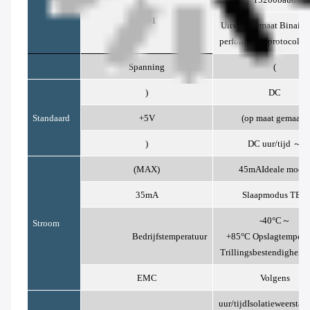
tot
1
Uitvoerformaat
Binaire 
performance protocol
Vo
Spanning
(
)
DC
Standaard
+5V
(op maat gemaakt
)
DC
uur/tijd
～
(MAX)
45mA
Ideale modu
35mA
Slaapmodus
TBD
-40°C～
Stroom
Bedrijfstemperatuur
+85°C
Opslagtempera
Trillingsbestendigheid
EMC
Volgens
uur/tijd
Isolatieweerstan