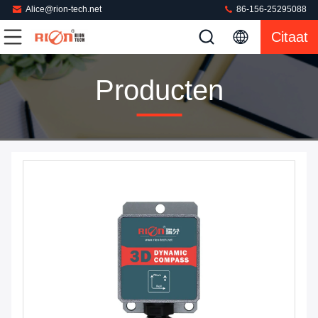
Alice@rion-tech.net
86-156-25295088
Citaat
Producten