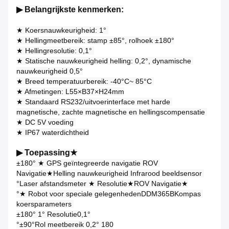
▶ Belangrijkste kenmerken:
★ Koersnauwkeurigheid: 1° 
★ Hellingmeetbereik: stamp ±85°, rolhoek ±180°
★ Hellingresolutie: 0,1° 
★ Statische nauwkeurigheid helling: 0,2°, dynamische 
nauwkeurigheid 0,5°
★ Breed temperatuurbereik: -40°C~ 85°C 
★ Afmetingen: L55×B37×H24mm
★ Standaard RS232/uitvoerinterface met harde 
magnetische, zachte magnetische en hellingscompensatie 
★ DC 5V voeding 
★ IP67 waterdichtheid
▶
 Toepassing
★
±180°
★ 
GPS geïntegreerde navigatie 
ROV 
Navigatie
★
Helling nauwkeurigheid 
Infrarood beeldsensor 
°
Laser afstandsmeter 
★ 
Resolutie
★
ROV Navigatie
★
°
★
 Robot voor speciale gelegenheden
DDM3
65
B
Kompas 
koersparameters 
±180°
1
° 
Resolutie
0,1°
°
±90°
Rol meetbereik 
0,2° 
180