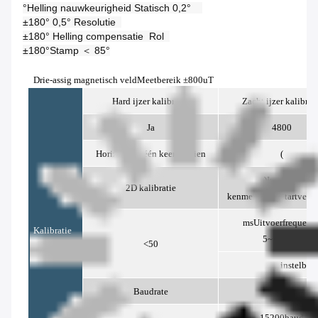
°
Helling nauwkeurigheid 
Statisch 
0,2° 
±180°
0,5°
Resolutie 
±180°
Helling compensatie 
Rol 
±180°
Stamp 
＜
85°
Drie-assig magnetisch veld
Meetbereik
±800uT
Hard ijzer kalibratie
Zacht ijzer kalibrat
Ja
4800
Horizontaal één keer draaien
(
)
Interface
2D kalibratie
kenmerken
Opstartvertr
ms
Uitvoerfrequenti
Kalibratie
5~100Hz(
<50
instelbaa
Baudrate
4800
15200
baud