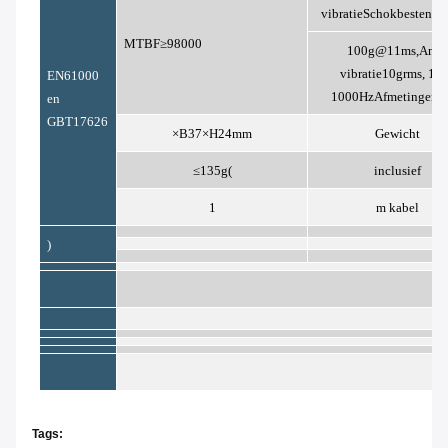
vibratie
Schokbestendi
MTBF
≥98000
100g@11ms,
Anti-
vibratie
10grms, 1
EN61000
1000Hz
Afmetingen
en
GBT17626
×B37×H24
mm
Gewicht
≤135g(
inclusief
1
m kabel
)
Tags: