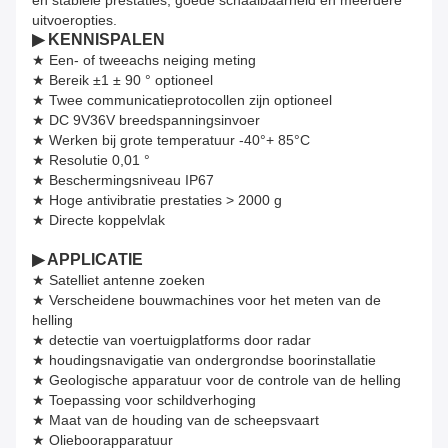
en stabiele prestaties, goede schaalbaarheid en meerdere
uitvoeropties.
▶ KENNISPALEN
★ Een- of tweeachs neiging meting
★ Bereik ±1 ± 90 ° optioneel
★ Twee communicatieprotocollen zijn optioneel
★ DC 9V36V breedspanningsinvoer
★ Werken bij grote temperatuur -40°+ 85°C
★ Resolutie 0,01 °
★ Beschermingsniveau IP67
★ Hoge antivibratie prestaties > 2000 g
★ Directe koppelvlak
▶ APPLICATIE
★ Satelliet antenne zoeken
★ Verscheidene bouwmachines voor het meten van de
helling
★ detectie van voertuigplatforms door radar
★ houdingsnavigatie van ondergrondse boorinstallatie
★ Geologische apparatuur voor de controle van de helling
★ Toepassing voor schildverhoging
★ Maat van de houding van de scheepsvaart
★ Olieboorapparatuur