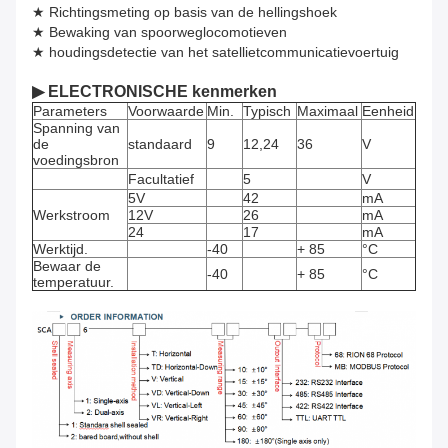
★ Richtingsmeting op basis van de hellingshoek
★ Bewaking van spoorweglocomotieven
★ houdingsdetectie van het satellietcommunicatievoertuig
▶ ELECTRONISCHE kenmerken
Parameters
Voorwaarde
Min.
Typisch
Maximaal
Eenheid
Spanning van
de
standaard
9
12,24
36
V
voedingsbron
Facultatief
5
V
5V
42
mA
Werkstroom
12V
26
mA
24
17
mA
Werktijd.
-40
+ 85
°C
Bewaar de
-40
+ 85
°C
temperatuur.