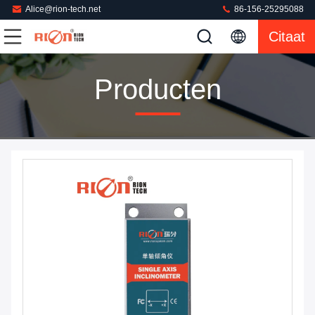
Alice@rion-tech.net
86-156-25295088
Citaat
Producten