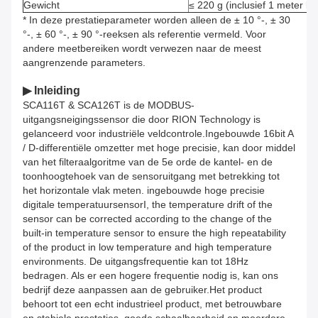
Gewicht
≤ 220 g (inclusief 1 meter ka
* In deze prestatieparameter worden alleen de ± 10 °-, ± 30
°-, ± 60 °-, ± 90 °-reeksen als referentie vermeld. Voor
andere meetbereiken wordt verwezen naar de meest
aangrenzende parameters.
▶ Inleiding
SCA116T & SCA126T is de MODBUS-
uitgangsneigingssensor die door RION Technology is
gelanceerd voor industriële veldcontrole.Ingebouwde 16bit A
/ D-differentiële omzetter met hoge precisie, kan door middel
van het filteraalgoritme van de 5e orde de kantel- en de
toonhoogtehoek van de sensoruitgang met betrekking tot
het horizontale vlak meten. ingebouwde hoge precisie
digitale temperatuursensorI, the temperature drift of the
sensor can be corrected according to the change of the
built-in temperature sensor to ensure the high repeatability
of the product in low temperature and high temperature
environments. De uitgangsfrequentie kan tot 18Hz
bedragen. Als er een hogere frequentie nodig is, kan ons
bedrijf deze aanpassen aan de gebruiker.Het product
behoort tot een echt industrieel product, met betrouwbare