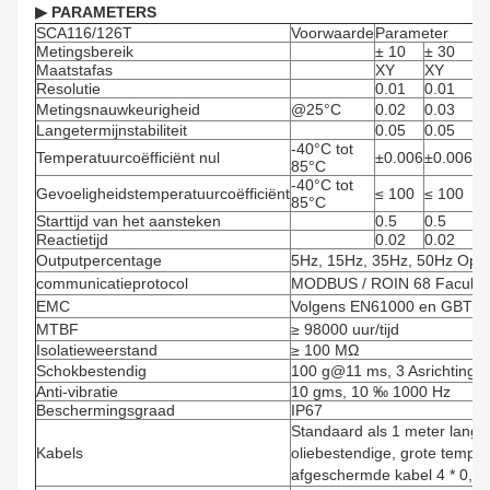
▶ PARAMETERS
SCA116/126T
Voorwaarde
Parameter
Metingsbereik
± 10
± 30
±
Maatstafas
XY
XY
X
Resolutie
0.01
0.01
0.
Metingsnauwkeurigheid
@25°C
0.02
0.03
0.
Langetermijnstabiliteit
0.05
0.05
0.
-40°C tot
Temperatuurcoëfficiënt nul
±0.006
±0.006
±0
85°C
-40°C tot
Gevoeligheidstemperatuurcoëfficiënt
≤ 100
≤ 100
≤ 
85°C
Starttijd van het aansteken
0.5
0.5
0.
Reactietijd
0.02
0.02
0.
Outputpercentage
5Hz, 15Hz, 35Hz, 50Hz Opti
communicatieprotocol
MODBUS / ROIN 68 Facultat
EMC
Volgens EN61000 en GBT1
MTBF
≥ 98000 uur/tijd
Isolatieweerstand
≥ 100 MΩ
Schokbestendig
100 g@11 ms, 3 Asrichting (H
Anti-vibratie
10 gms, 10 ‰ 1000 Hz
Beschermingsgraad
IP67
Standaard als 1 meter lang, sl
Kabels
oliebestendige, grote temper
afgeschermde kabel 4 * 0,4