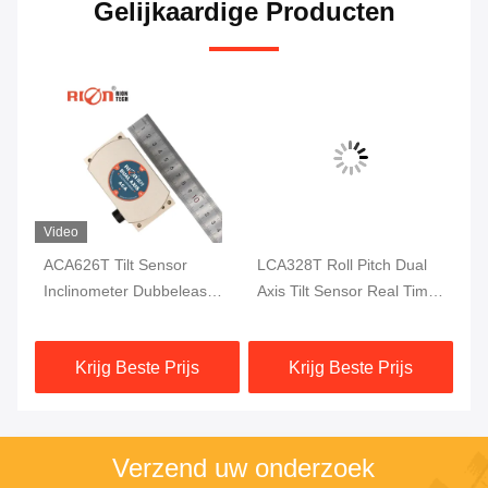
Gelijkaardige Producten
Video
e
ACA626T Tilt Sensor
LCA328T Roll Pitch Dual
A
r
Inclinometer Dubbeleas
Axis Tilt Sensor Real Time
na
Digitale Inclinometer
Output Digitale
CA
kantelmeter
te
Krijg Beste Prijs
Krijg Beste Prijs
Verzend uw onderzoek