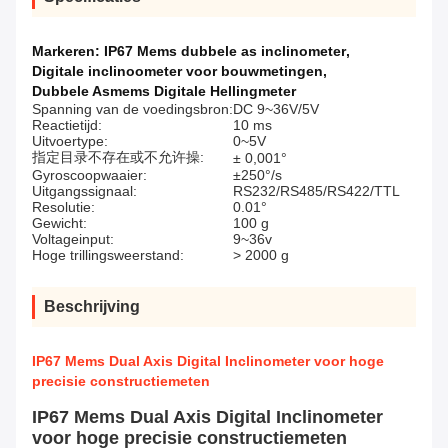
Markeren:
IP67 Mems dubbele as inclinometer
,
Digitale inclinoometer voor bouwmetingen
,
Dubbele Asmems Digitale Hellingmeter
Spanning van de voedingsbron:
DC 9~36V/5V
Reactietijd:
10 ms
Uitvoertype:
0~5V
指定目录不存在或不允许操:
± 0,001°
Gyroscoopwaaier:
±250°/s
Uitgangssignaal:
RS232/RS485/RS422/TTL
Resolutie:
0.01°
Gewicht:
100 g
Voltageinput:
9~36v
Hoge trillingsweerstand:
> 2000 g
Beschrijving
IP67 Mems Dual Axis Digital Inclinometer voor hoge
precisie constructiemeten
IP67 Mems Dual Axis Digital Inclinometer
voor hoge precisie constructiemeten