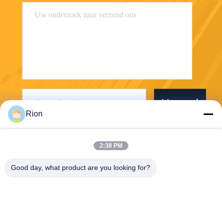
Verzend
Rion
2:38 PM
Good day, what product are you looking for?
Shenzhen Rion Technology Co., Ltd.
Alice@rion-tech.net
86-156-25295088