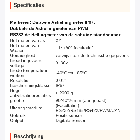
Specificaties
Markeren:
Dubbele Ashellingmeter IP67
,
Dubbele de Ashellingmeter van PWM
,
RS232 de Hellingmeter van de schuine standsensor
Het meten van as:
XY
Het meten van
±1~±90° facultatief
Waaier::
Genauigheid::
verwijs naar de technische gegevens
Breed ingevoerd
9~36v
voltage::
Brede temperatuur
-40°C tot +85°C
werken::
Resolutie::
0.01°
Beschermingsklasse:
IP67
Hoge
> 2000 g
antivibratieprestaties:
grootte::
90*40*26mm (aangepast)
(Facultatief)
Uitgangsmodus:
RS232/RS485/RS422/PWM/CAN
Gebruik:
Positiesensor
Output:
Digitale Sensor
Beschrijving