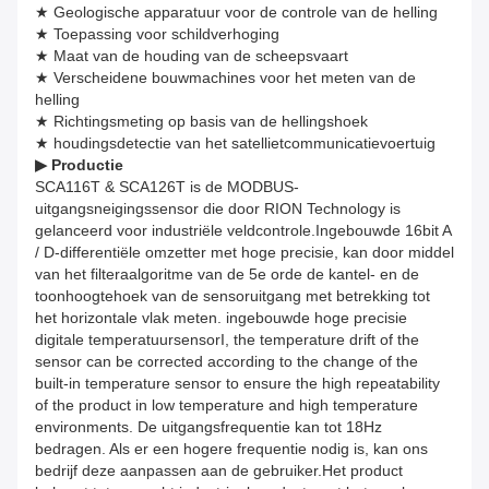
★ Geologische apparatuur voor de controle van de helling
★ Toepassing voor schildverhoging
★ Maat van de houding van de scheepsvaart
★ Verscheidene bouwmachines voor het meten van de
helling
★ Richtingsmeting op basis van de hellingshoek
★ houdingsdetectie van het satellietcommunicatievoertuig
▶ Productie
SCA116T & SCA126T is de MODBUS-
uitgangsneigingssensor die door RION Technology is
gelanceerd voor industriële veldcontrole.Ingebouwde 16bit A
/ D-differentiële omzetter met hoge precisie, kan door middel
van het filteraalgoritme van de 5e orde de kantel- en de
toonhoogtehoek van de sensoruitgang met betrekking tot
het horizontale vlak meten. ingebouwde hoge precisie
digitale temperatuursensorI, the temperature drift of the
sensor can be corrected according to the change of the
built-in temperature sensor to ensure the high repeatability
of the product in low temperature and high temperature
environments. De uitgangsfrequentie kan tot 18Hz
bedragen. Als er een hogere frequentie nodig is, kan ons
bedrijf deze aanpassen aan de gebruiker.Het product