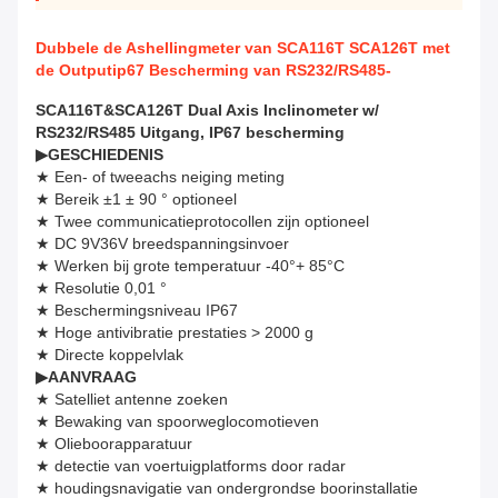
Dubbele de Ashellingmeter van SCA116T SCA126T met
de Outputip67 Bescherming van RS232/RS485-
SCA116T&SCA126T Dual Axis Inclinometer w/
RS232/RS485 Uitgang, IP67 bescherming
▶
GESCHIEDENIS
★ Een- of tweeachs neiging meting
★ Bereik ±1 ± 90 ° optioneel
★ Twee communicatieprotocollen zijn optioneel
★ DC 9V36V breedspanningsinvoer
★ Werken bij grote temperatuur -40°+ 85°C
★ Resolutie 0,01 °
★ Beschermingsniveau IP67
★ Hoge antivibratie prestaties > 2000 g
★ Directe koppelvlak
▶
AANVRAAG
★ Satelliet antenne zoeken
★ Bewaking van spoorweglocomotieven
★ Olieboorapparatuur
★ detectie van voertuigplatforms door radar
★ houdingsnavigatie van ondergrondse boorinstallatie