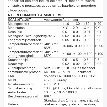
behoort tot een echt industrieel product, met betrouwbare
en stabiele prestaties, goede schaalbaarheid en meerdere
uitvoeropties.
▶ PERFORMANCE PARAMETERS
SCA116T/126T
Voorwaarde
Parameter
Metingsbereik
± 10
± 30
±60
± 90
°
Maatstafas
X Y
X Y
X Y
X Y
Resolutie
0.01
0.01
0.01
0.01
°
Metingsnauwkeurigheid
@25°C
0.02
0.03
0.05
0.06
°
Langetermijnstabiliteit
0.05
0.05
0.05
0.05
°
Temperatuurcoëfficiënt
-40°C tot
±0.006
±0.006
±0.006
±0.006
°
nul
85°C
Temperatuurcoëfficiënt
-40°C tot
≤ 100
≤ 100
≤ 100
≤ 100
voor gevoeligheid
85°C
Kracht op tijd
0.5
0.5
0.5
0.5
Reactietijd
0.02
0.02
0.02
0.02
s
Outputpercentage
5Hz, 15Hz, 35Hz, 50Hz Optioneel
communicatieprotocol
MODBUS / ROIN 68 Facultatief
EMC
Volgens EN61000 en GBT17626c
MTBF
≥ 50000 uur/tijd
Isolatieweerstand
≥ 100 MΩ
Schokbestendig
100 g@11 ms,3 Asrichting (half sinusvorm
Anti-vibratie
10 gms, 10 ‰ 1000 Hz
Beschermingsgraad
IP67
Standaard als 1 meter lang, slijtvast,
Kabels
oliebestendige, grote temperatuur,