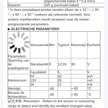
afgeschermde kabel 4 * 0,4 mm2
Gewicht
165 g (exclusief kabel)
* In deze prestatieparameter worden alleen de ± 10 °-, ± 30
°-, ± 60 °-, ± 90 °-reeksen als referentie vermeld. Voor
andere meetbereiken wordt verwezen naar de meest
aangrenzende parameters.
▶ ELECTRISCHE PARAMETERS
Voorwaarde
Min.
Typisch
Maximaal
Eenheid
Parameters
Spanning van
de
Standaard
d
9
12,24
36
V
voedingsbron
Facultatief
5
V
5V
42
mA
Werkstroom
12V
26
mA
24
17
mA
Werktijd.
-40
+ 85
°C
Bewaar de
-40
+ 85
°C
temperatuur.