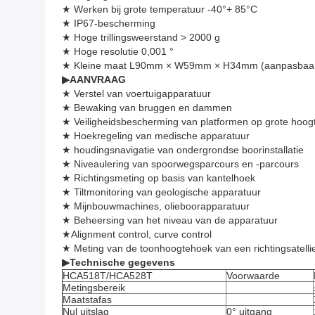
★ Werken bij grote temperatuur -40°+ 85°C
★ IP67-bescherming
★ Hoge trillingsweerstand > 2000 g
★ Hoge resolutie 0,001 °
★ Kleine maat L90mm × W59mm × H34mm (aanpasbaa
▶
AANVRAAG
★ Verstel van voertuigapparatuur
★ Bewaking van bruggen en dammen
★ Veiligheidsbescherming van platformen op grote hoog
★ Hoekregeling van medische apparatuur
★ houdingsnavigatie van ondergrondse boorinstallatie
★ Niveaulering van spoorwegsparcours en -parcours
★ Richtingsmeting op basis van kantelhoek
★ Tiltmonitoring van geologische apparatuur
★ Mijnbouwmachines, olieboorapparatuur
★ Beheersing van het niveau van de apparatuur
★Alignment control, curve control
★ Meting van de toonhoogtehoek van een richtingsatell
▶
Technische gegevens
HCA518T/HCA528T
Voorwaarde
Metingsbereik
Maatstafas
Nul uitslag
0° uitgang