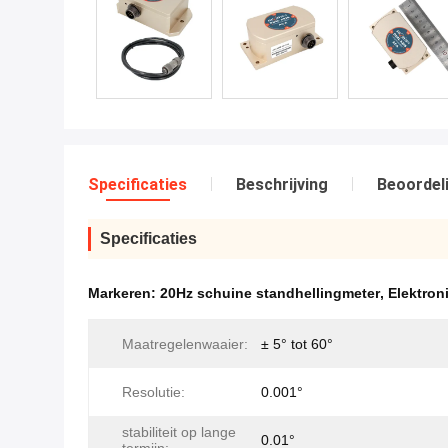
Specificaties
Beschrijving
Beoordel
Specificaties
Markeren:
20Hz schuine standhellingmeter
,
Elektron
Maatregelenwaaier:
± 5° tot 60°
Resolutie:
0.001°
stabiliteit op lange
0.01°