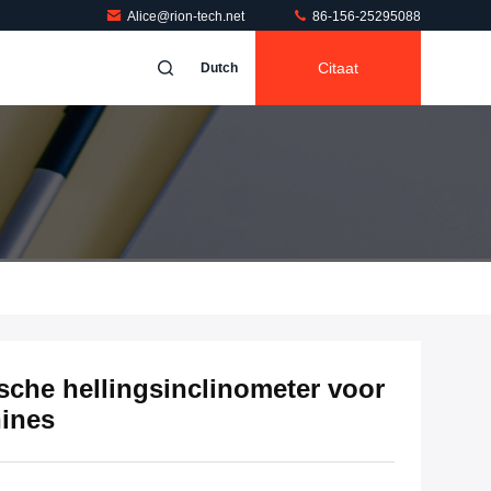
Alice@rion-tech.net
86-156-25295088
Citaat
Dutch
che hellingsinclinometer voor
ines