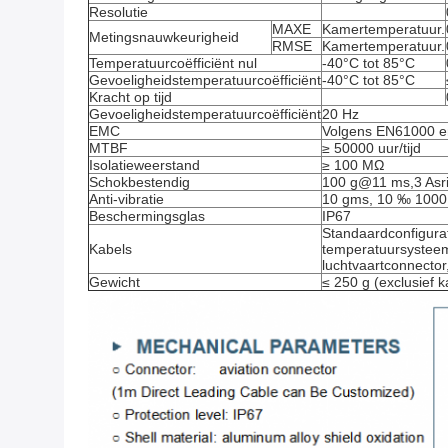
Resolutie
MAXE
Kamertemperatuur.
Metingsnauwkeurigheid
RMSE
Kamertemperatuur.
Temperatuurcoëfficiënt nul
-40°C tot 85°C
Gevoeligheidstemperatuurcoëfficiënt
-40°C tot 85°C
Kracht op tijd
Gevoeligheidstemperatuurcoëfficiënt
20 Hz
EMC
Volgens EN61000 
MTBF
≥ 50000 uur/tijd
Isolatieweerstand
≥ 100 MΩ
Schokbestendig
100 g@11 ms,3 Asric
Anti-vibratie
10 gms, 10 ‰ 1000
Beschermingsglas
IP67
Standaardconfigurat
Kabels
temperatuursysteem
luchtvaartconnector
Gewicht
≤ 250 g (exclusief k