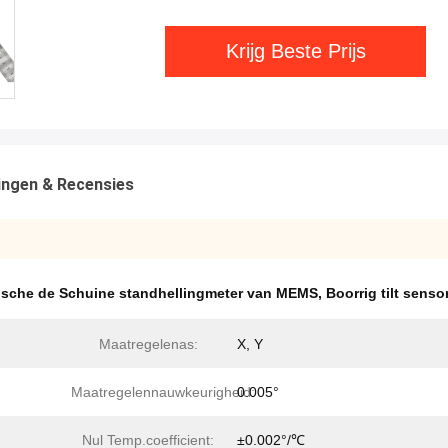
Krijg Beste Prijs
ingen & Recensies
ische de Schuine standhellingmeter van MEMS
,
Boorrig tilt senso
Maatregelenas:
X, Y
Maatregelennauwkeurigheid:
0.005°
Nul Temp.coefficient:
±0.002°/℃