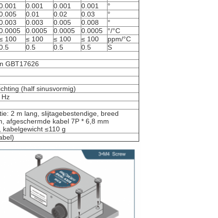
0.001
0.001
0.001
0.001
°
0.005
0.01
0.02
0.03
°
0.003
0.003
0.005
0.008
°
0.0005
0.0005
0.0005
0.0005
°/°C
≤ 100
≤ 100
≤ 100
≤ 100
ppm/°C
0.5
0.5
0.5
0.5
S
en GBT17626
hting (half sinusvormig)
 Hz
ie: 2 m lang, slijtagebestendige, breed
, afgeschermde kabel 7P * 6,8 mm
, kabelgewicht ≤110 g
abel)