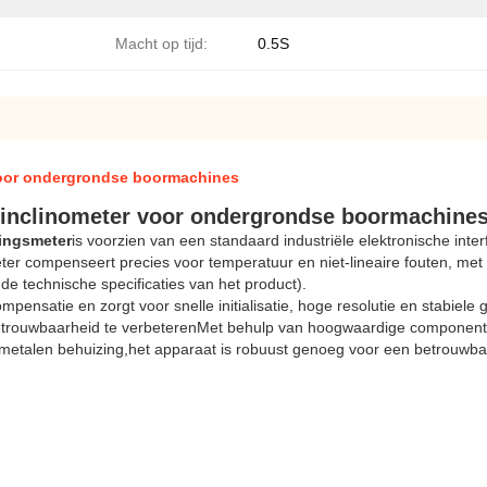
Macht op tijd:
0.5S
voor ondergrondse boormachines
inclinometer voor ondergrondse boormachine
lingsmeter
is voorzien van een standaard industriële elektronische int
er compenseert precies voor temperatuur en niet-lineaire fouten, met 
de technische specificaties van het product).
pensatie en zorgt voor snelle initialisatie, hoge resolutie en stabie
lbetrouwbaarheid te verbeterenMet behulp van hoogwaardige component
talen behuizing,het apparaat is robuust genoeg voor een betrouwbar