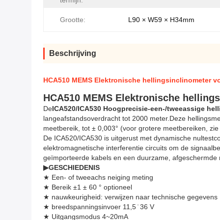
termijn:
Grootte:
L90 × W59 × H34mm
Beschrijving
HCA510 MEMS Elektronische hellingsinclinometer 
HCA510 MEMS Elektronische hellings
De
ICA520/ICA530 Hoogprecisie-een-/tweeassige hel
langeafstandsoverdracht tot 2000 meter.Deze hellingsmet
meetbereik, tot ± 0,003° (voor grotere meetbereiken, zie 
De ICA520/ICA530 is uitgerust met dynamische nultestcom
elektromagnetische interferentie circuits om de signaa
geïmporteerde kabels en een duurzame, afgeschermde me
▶
GESCHIEDENIS
★ Een- of tweeachs neiging meting
★ Bereik ±1 ± 60 ° optioneel
★ nauwkeurigheid: verwijzen naar technische gegevens
★ breedspanningsinvoer 11,5 ̇ 36 V
★ Uitgangsmodus 4~20mA