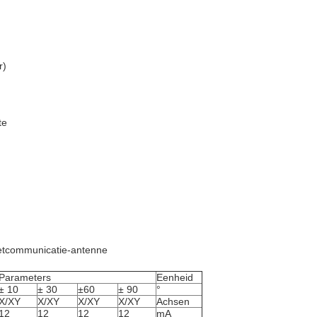
r)
te
ietcommunicatie-antenne
Parameters
Eenheid
± 10
± 30
±60
± 90
°
X/XY
X/XY
X/XY
X/XY
Achsen
12
12
12
12
mA