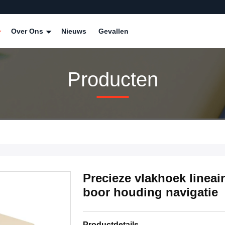
Over Ons
Nieuws
Gevallen
Producten
Precieze vlakhoek lineai
boor houding navigatie
Productdetails