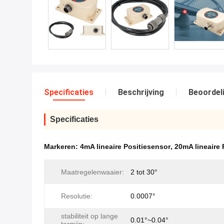
Specificaties
Beschrijving
Beoordel
Specificaties
Markeren:
4mA lineaire Positiesensor
,
20mA lineaire 
Maatregelenwaaier:
2 tot 30°
Resolutie:
0.0007°
stabiliteit op lange
0.01°~0.04°