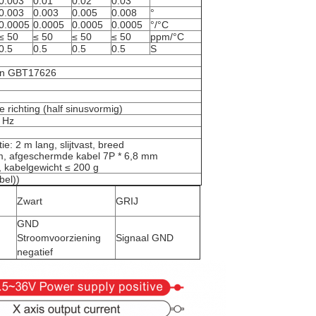
0.003
0.01
0.02
0.03
°
0.003
0.003
0.005
0.008
°
0.0005
0.0005
0.0005
0.0005
°/°C
≤ 50
≤ 50
≤ 50
≤ 50
ppm/°C
0.5
0.5
0.5
0.5
S
en GBT17626
richting (half sinusvormig)
 Hz
e: 2 m lang, slijtvast, breed
, afgeschermde kabel 7P * 6,8 mm
, kabelgewicht ≤ 200 g
bel))
Zwart
GRIJ
GND
Stroomvoorziening
Signaal GND
negatief