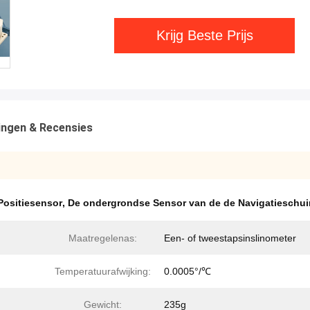
Krijg Beste Prijs
ingen & Recensies
Positiesensor
,
De ondergrondse Sensor van de de Navigatieschu
Maatregelenas:
Een- of tweestapsinslinometer
Temperatuurafwijking:
0.0005°/℃
Gewicht:
235g