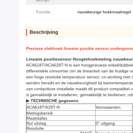
termijn:
Functie:
nauwkeurige hoekmaatregel
Beschrijving
Precieze vlakhoek lineaire positie sensor ondergro
Lineaire positiesensor Hoogtehoekmeting nauwkeur
ACA618T/ACA628T-N is een hoogprecieze enkel/dubbeleas
differentiële omvormer om de lineariteit van de huidige 
een hoge resolutie temperatuur sensor, co-working met 
worden bereikt en de nauwkeurigheid bij kamertemperatu
van contactloze installatie maakt dit product compatib
is gemakkelijk te installeren, gemakkelijk te bedienen, ro
▶ TECHNISCHE gegevens
ACA618T/628T-N
Voorwaarden
Metingsbereik
Maatstafas
Nul uitslag
0° uitgang
Resolutie