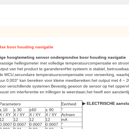
ndse boor houding navigatie
ige hoogtemeting sensor ondergrondse boor houding navigatie
sige hellingsmeter met volledige temperatuurcompensatie en stroomui
output van het product te garanderenHet systeem is stabiel, betrouwbaa
de MCU,secundaire temperatuurscompensatie voor verwerking, waarbij b
ur 0,003° kan bereiken voor kleine meetbereiken.het output met 4 ~ 20
el voor verschillende systemen.Bevestig gewoon de sensor op het opper
buust om interferentie en trillingen te weerstaan,het heeft een aanzienl
▶ ELECTRISCHE aanslu
Parameters
Eenheid
± 10
± 30
±60
± 90
°
X / XY
X / XY
X / XY
X / XY
Achsen
12
12
12
12
mA
0.0007
0.0007
0.0007
0.0007
°