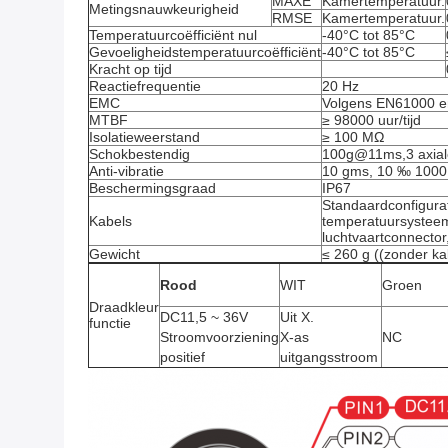
MAXE
Kamertemperatuur.
Metingsnauwkeurigheid
RMSE
Kamertemperatuur.
Temperatuurcoëfficiënt nul
-40°C tot 85°C
Gevoeligheidstemperatuurcoëfficiënt
-40°C tot 85°C
Kracht op tijd
Reactiefrequentie
20 Hz
EMC
Volgens EN61000 
MTBF
≥ 98000 uur/tijd
Isolatieweerstand
≥ 100 MΩ
Schokbestendig
100g@11ms,3 axiale 
Anti-vibratie
10 gms, 10 ‰ 1000
Beschermingsgraad
IP67
Standaardconfigurati
Kabels
temperatuursysteem
luchtvaartconnector
Gewicht
≤ 260 g ((zonder ka
Rood
WIT
Groen
Draadkleur
DC11,5 ~ 36V
Uit X.
functie
Stroomvoorziening
X-as
NC
positief
uitgangsstroom