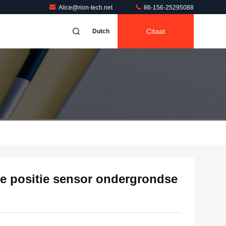
Alice@rion-tech.net
86-156-25295088
Citaat
Dutch
re positie sensor ondergrondse