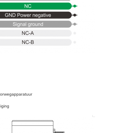
poorwegapparatuur
iging