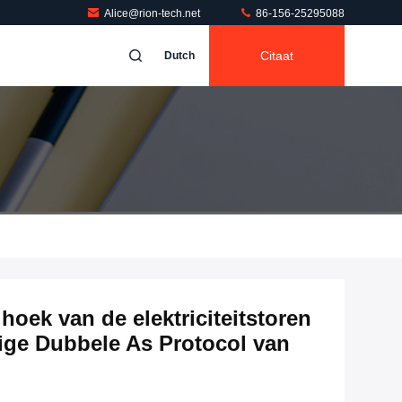
Alice@rion-tech.net
86-156-25295088
Citaat
Dutch
oek van de elektriciteitstoren
ige Dubbele As Protocol van