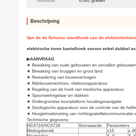
Resolutie:
0.001 graden
Beschrijving
Van de de Schuine standhoek van de elektriciteitst
elektrische toren kantelhoek sensor enkel dubbel as
▶
AANVRAAG
★ Bewaking van oude gebouwen en vervallen gebouwe
★ Bewaking van bruggen en groot land
★ Niveaulering van bouwvoertuigen
★ Mijnbouwmachines, olieboorapparatuur
★ Regeling van de hoek van medische apparatuur
★ Spoorwielregelaar en vlakken
★ Ondergrondse boorplatform houdingsnavigatie
★ Geologische apparatuur voor de controle van de helli
★ Hoogtehoekmeting van richtingsatellietcommunicatie-
Technische gegevens
HCA716/HCA726
Voorwaarde
Parameters
Metingsbereik
±15
± 4
Maatstafas
X, Y
X, Y