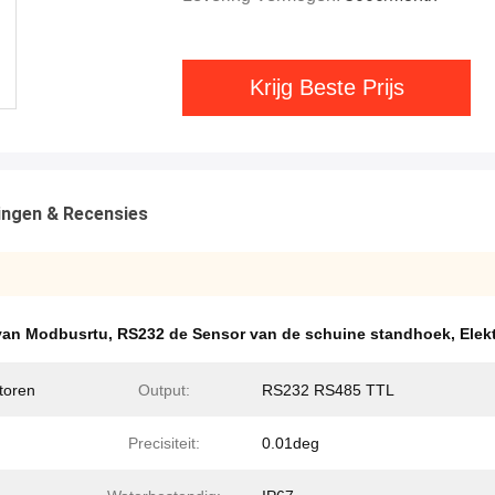
Krijg Beste Prijs
ingen & Recensies
van Modbusrtu
,
RS232 de Sensor van de schuine standhoek
,
Elek
storen
Output:
RS232 RS485 TTL
Precisiteit:
0.01deg