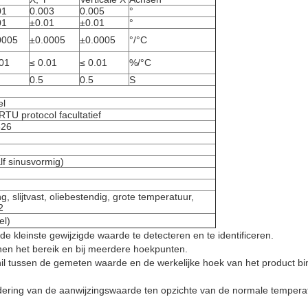
01
0.003
0.005
°
01
±0.01
±0.01
°
0005
±0.0005
±0.0005
°/°C
.01
≤ 0.01
≤ 0.01
%/°C
0.5
0.5
S
el
U protocol facultatief
626
lf sinusvormig)
, slijtvast, oliebestendig, grote temperatuur,
2
el)
de kleinste gewijzigde waarde te detecteren en te identificeren.
nnen het bereik en bij meerdere hoekpunten.
chil tussen de gemeten waarde en de werkelijke hoek van het product 
ndering van de aanwijzingswaarde ten opzichte van de normale temper