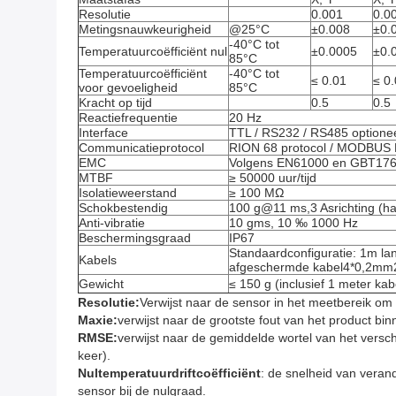
Resolutie
0.001
0.0
Metingsnauwkeurigheid
@25°C
±0.008
±0.
-40°C tot
Temperatuurcoëfficiënt nul
±0.0005
±0.
85°C
Temperatuurcoëfficiënt
-40°C tot
≤ 0.01
≤ 0
voor gevoeligheid
85°C
Kracht op tijd
0.5
0.5
Reactiefrequentie
20 Hz
Interface
TTL / RS232 / RS485 optione
Communicatieprotocol
RION 68 protocol / MODBUS RT
EMC
Volgens EN61000 en GBT17
MTBF
≥ 50000 uur/tijd
Isolatieweerstand
≥ 100 MΩ
Schokbestendig
100 g@11 ms,3 Asrichting (ha
Anti-vibratie
10 gms, 10 ‰ 1000 Hz
Beschermingsgraad
IP67
Standaardconfiguratie: 1m lang
Kabels
afgeschermde kabel4*0,2mm
Gewicht
≤ 150 g (inclusief 1 meter kab
Resolutie:
Verwijst naar de sensor in het meetbereik om 
Maxie:
verwijst naar de grootste fout van het product bi
RMSE:
verwijst naar de gemiddelde wortel van het vers
keer).
Nultemperatuurdriftcoëfficiënt
: de snelheid van vera
sensor bij de nulgraad.