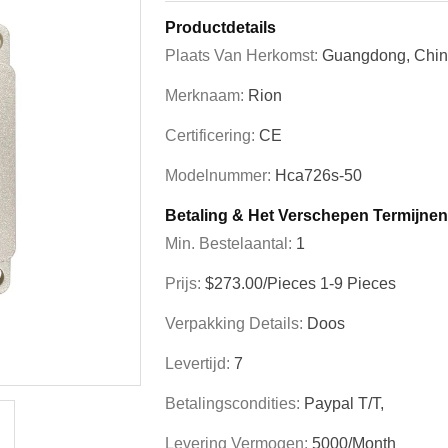
Productdetails
Plaats Van Herkomst:
Guangdong, Chi
Merknaam:
Rion
Certificering:
CE
Modelnummer:
Hca726s-50
Betaling & Het Verschepen Termijnen
Min. Bestelaantal:
1
Prijs:
$273.00/Pieces 1-9 Pieces
Verpakking Details:
Doos
Levertijd:
7
Betalingscondities:
Paypal T/T,
Levering Vermogen:
5000/month