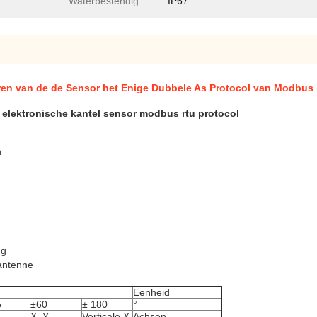
Waterbestendig:
IP67
oren van de de Sensor het Enige Dubbele As Protocol van Modbus
 elektronische kantel sensor modbus rtu protocol
n
ng
antenne
Eenheid
5
±60
± 180
°
X, Y
Verticale X
Achsen