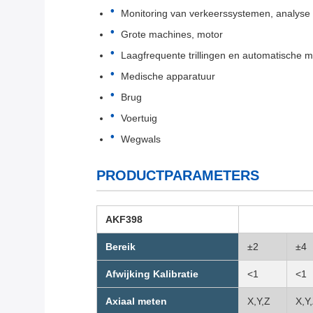
Monitoring van verkeerssystemen, analyse
Grote machines, motor
Laagfrequente trillingen en automatische m
Medische apparatuur
Brug
Voertuig
Wegwals
PRODUCTPARAMETERS
AKF398
Bereik
±2
±4
Afwijking Kalibratie
<1
<1
Axiaal meten
X,Y,Z
X,Y