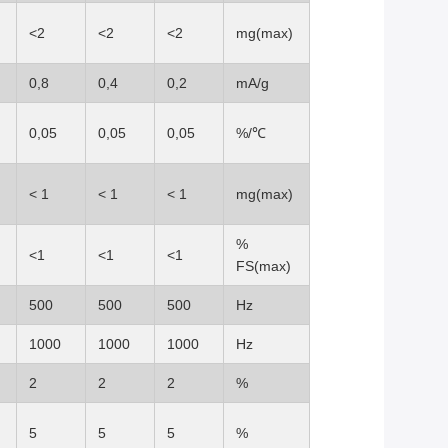
<2
<2
<2
mg(max)
0,8
0,4
0,2
mA/g
0,05
0,05
0,05
%/℃
< 1
< 1
< 1
mg(max)
%
<1
<1
<1
FS(max)
500
500
500
Hz
1000
1000
1000
Hz
2
2
2
%
5
5
5
%