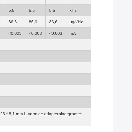
5.5
5.5
5.5
kHz
86,6
86,6
86,6
μg/√Hz
<0,003
<0,003
<0,003
mA
,23 * 8,1 mm L-vormige adapterplaatgrootte: