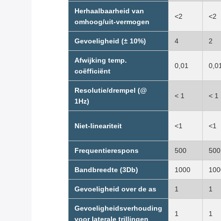
Herhaalbaarheid van
<2
<2
omhoog/uit-vermogen
Gevoeligheid (± 10%)
4
2
Afwijking temp.
0,01
0,0
coëfficiënt
Resolutie/drempel (@
< 1
< 1
1Hz)
Niet-lineariteit
<1
<1
Frequentierespons
500
500
Bandbreedte (3Db)
1000
100
Gevoeligheid over de as
1
1
Gevoeligheidsverhouding
1
1
voor laterale trillingen