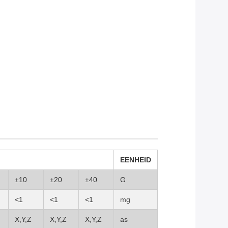
EENHEID
±10
±20
±40
G
<1
<1
<1
mg
X,Y,Z
X,Y,Z
X,Y,Z
as