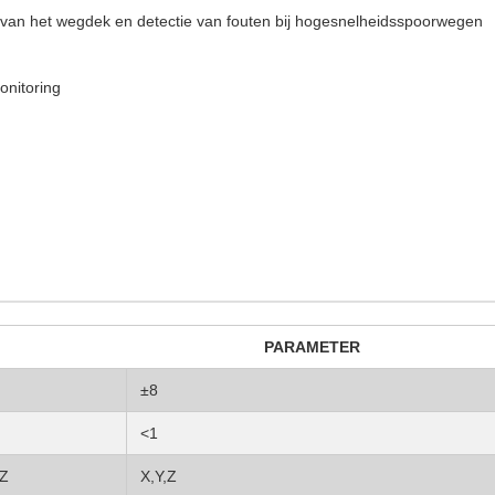
 van het wegdek en detectie van fouten bij hogesnelheidsspoorwegen
onitoring
PARAMETER
±8
<1
,Z
X,Y,Z