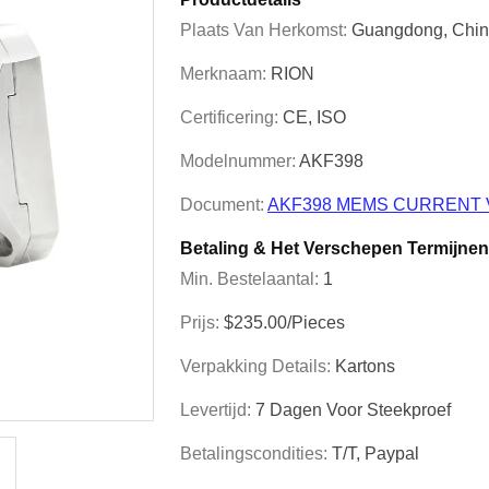
Plaats Van Herkomst:
Guangdong, Chi
Merknaam:
RION
Certificering:
CE, ISO
Modelnummer:
AKF398
Document:
AKF398 MEMS CURRENT VI
Betaling & Het Verschepen Termijnen
Min. Bestelaantal:
1
Prijs:
$235.00/Pieces
Verpakking Details:
Kartons
Levertijd:
7 Dagen Voor Steekproef
Betalingscondities:
T/T, Paypal