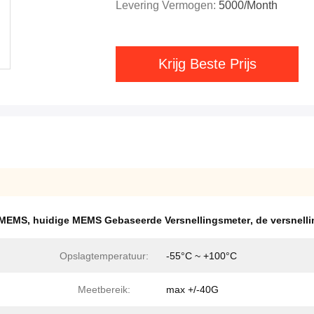
Levering Vermogen:
5000/month
Krijg Beste Prijs
e MEMS
,
huidige MEMS Gebaseerde Versnellingsmeter
,
de versnel
Opslagtemperatuur:
-55°C ~ +100°C
Meetbereik:
max +/-40G