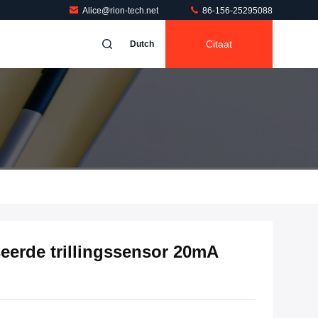
Alice@rion-tech.net
86-156-25295088
Citaat
Dutch
rde trillingssensor 20mA