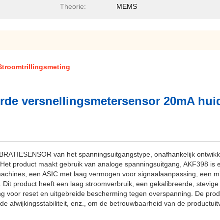
Theorie:
MEMS
troomtrillingsmeting
e versnellingsmetersensor 20mA huidi
RATIESENSOR van het spanningsuitgangstype, onafhankelijk ontwikke
s. Het product maakt gebruik van analoge spanningsuitgang, AKF398 is e
romachines, een ASIC met laag vermogen voor signaalaanpassing, een m
t product heeft een laag stroomverbruik, een gekalibreerde, stevige 
eding voor reset en uitgebreide bescherming tegen overspanning. De p
nde afwijkingsstabiliteit, enz., om de betrouwbaarheid van de productui