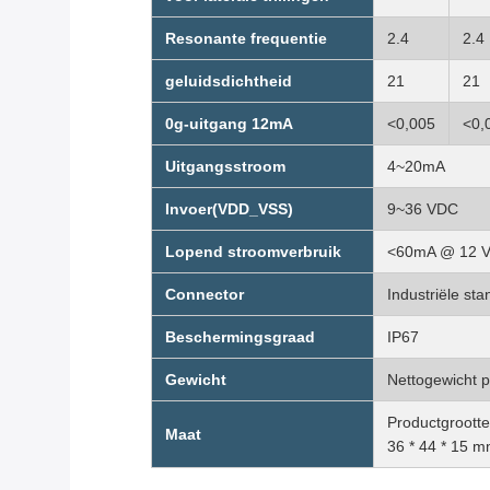
Resonante frequentie
2.4
2.4
geluidsdichtheid
21
21
0g-uitgang 12mA
<0,005
<0,
Uitgangsstroom
4~20mA
Invoer(VDD_VSS)
9~36 VDC
Lopend stroomverbruik
<60mA @ 12 
Connector
Industriële st
Beschermingsgraad
IP67
Gewicht
Nettogewicht p
Productgrootte
Maat
36 * 44 * 15 