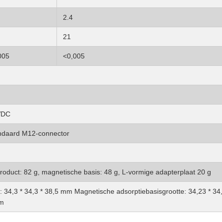
2.4
21
005
<0,005
VDC
andaard M12-connector
roduct: 82 g, magnetische basis: 48 g, L-vormige adapterplaat 20 g
: 34,3 * 34,3 * 38,5 mm Magnetische adsorptiebasisgrootte: 34,23 * 34
mm