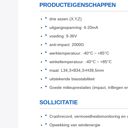
PRODUCTEIGENSCHAPPEN
drie assen (X,Y,Z)
uitgangsspanning: 4-20mA
voeding: 9-36V
anti-impact: 2000G
werktemperatuur: -40°C ~ +85°C
winkeltemperatuur: -40°C ~ +85°C
maat: L34,3×B34,3×H38,5mm
uitstekende biasstabiliteit
Goede milieuprestaties (impact, trillingen 
SOLLICITATIE
Crashrecord, vermoeidheidsmonitoring en v
Opwekking van windenergie