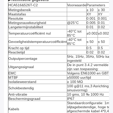
HCA516&526T-C2
Voorwaarde
Parameters
Metingsbereik
± 10
± 30
±
Maatstafas
XY
XY
X
Resolutie
0.001
0.001
0.
Metingsnauwkeurigheid
@25°C
0.005
0.01
0.
Langetermijnstabiliteit
0.01
0.02
0.
-40°C tot
Temperatuurcoëfficiënt nul
±0.002
±0.002
±0
85°C
-40°C tot
Gevoeligheidstemperatuurcoëfficiënt
≤ 50
≤ 50
≤ 
85°C
Kracht op tijd
0.5
0.5
0.
Reactietijd
0.02
0.02
0.
5Hz, 15Hz, 35Hz, 50Hz kan
Outputpercentage
ingesteld
De in punt 3.4.2 vermelde p
Uitgangssignaal
zijn van toepassing:
EMC
Volgens EN61000 en GBT1
MTBF
≥50000 uur/tijd
Isolatieweerstand
≥ 100 MΩ
100 g@11 ms,3 Asrichting (h
Schokbestendig
sinusvormig)
Anti-vibratie
10 gms, 10 ‰ 1000 Hz
Beschermingsgraad
IP67
Standaardconfiguratie: 1m l
slijtagebestendige, hoge tem
Kabels
afgeschermde kabel 4*0,4