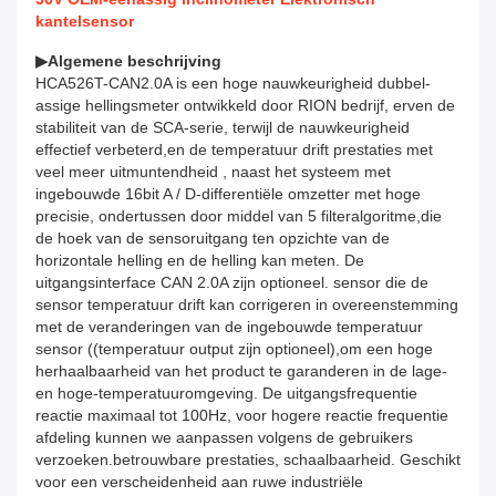
kantelsensor
▶
Algemene beschrijving
HCA526T-CAN2.0A is een hoge nauwkeurigheid dubbel-
assige hellingsmeter ontwikkeld door RION bedrijf, erven de
stabiliteit van de SCA-serie, terwijl de nauwkeurigheid
effectief verbeterd,en de temperatuur drift prestaties met
veel meer uitmuntendheid , naast het systeem met
ingebouwde 16bit A / D-differentiële omzetter met hoge
precisie, ondertussen door middel van 5 filteralgoritme,die
de hoek van de sensoruitgang ten opzichte van de
horizontale helling en de helling kan meten. De
uitgangsinterface CAN 2.0A zijn optioneel. sensor die de
sensor temperatuur drift kan corrigeren in overeenstemming
met de veranderingen van de ingebouwde temperatuur
sensor ((temperatuur output zijn optioneel),om een hoge
herhaalbaarheid van het product te garanderen in de lage-
en hoge-temperatuuromgeving. De uitgangsfrequentie
reactie maximaal tot 100Hz, voor hogere reactie frequentie
afdeling kunnen we aanpassen volgens de gebruikers
verzoeken.betrouwbare prestaties, schaalbaarheid. Geschikt
voor een verscheidenheid aan ruwe industriële