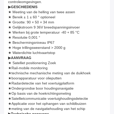
controleomgevingen.
▶
GESCHIEDENIS
★ Meeting van de helling van twee assen
★ Bereik ± 1 ± 60 ° optioneel
★ Grootte: 90 × 50 × 34 mm
★ Gelijkstroom 9 36V breedspanningsinvoer
★ Werken bij grote temperatuur -40 + 85 °C
★ Resolutie 0,001 °
★ Beschermingsniveau IP67
★ Hoge trillingsweerstand > 2000 g
★ Waterdichte luchtvaartstop
▶
AANVRAAG
★ Satelliet positionering Zoek
★Rail-mobile monitoring
★technische mechanische meting van de duikhoek
★boorapparatuur voor olieputten
★Radardetectie van het voertuigplatform
★Ondergrondse boor houdingsnavigatie
★Op basis van de hoekrichtingsmeting
★Satellietcommunicatie voertuighoudingsdetectie
★Applicatie voor het ophangen van schildbuizen
★meting van de navigatiehouding van het schip
▶
Technische gegevens