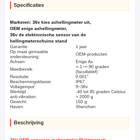
Specificaties
Markeren:
36v kies ashellingmeter uit
,
OEM enige ashellingmeter
,
36v de elektronische sensor van de
hellingmeterschuine stand
Garantie:
1 jaar
Op maat gemaakte
OEM-producten
ondersteuning:
Achsen:
Enige As
+-1~+-90 graden
Meetbereik:
(facultatief)
Resolutie:
0.001°
Beschermingsklasse:
IP67
Voltageinput:
9~36v
Werktijd.:
-40 tot 85 graden Celsius
anti-vibration:
> 2000 g
Gewicht:
150 g
Haven:
Shenzhen
Beschrijving
36V OEM-eenassig inclinometer Elektronisch