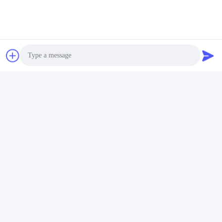
M
Miguel Torres Gómez
Het is nuttig. (28)
Our company has been using Rifen's
sensors, and they are very reliable.
Photo
Video Call
Audio Call
D
David Thompson, Senior Engineer
Het is nuttig. (36)
We have been using this inclinometer for a