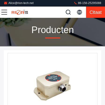
Alice@rion-tech.net
86-156-25295088
Citaat
Producten