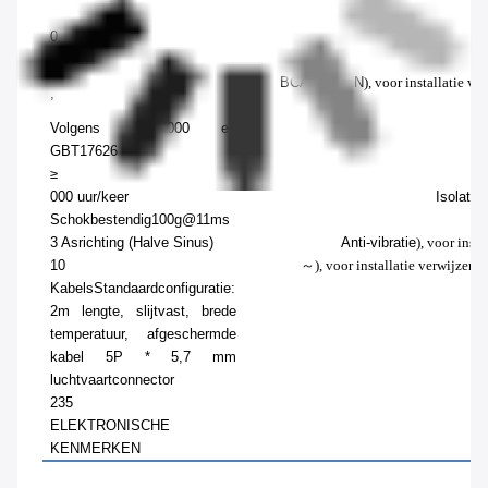
"lijn":
0.5
20
B
CAN OPEN
), voor installatie v
,
Volgens EN61000 en
GBT17626
≥
000 uur/keer
Isolati
Schokbestendig
100g@11ms
3 Asrichting (Halve Sinus)
Anti-vibratie
), voor inst
10
～
), voor installatie verwijzen
Kabels
Standaardconfiguratie:
2m lengte, slijtvast, brede
temperatuur, afgeschermde
kabel 5P * 5,7 mm
luchtvaartconnector
235
ELEKTRONISCHE
P
KENMERKEN