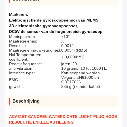
Markeren:
Elektronische de gyroscoopsensor van MEMS
,
3D elektronische gyroscoopsensor
,
DC5V de sensor van de hoge precisiegyroscoop
Meetspectrum:
±10°
Maatregelenas:
X
Resolutie:
0.001°
Maatregelennauwkeurigheid:
0.003° ((RMS)
Nul Temperaturen.
± 0,0004°/°C
coëfficiënt:
Reactiefrequentie:
jaren '20
anti-vibration:
10 grams, 10 tot 1000 Hz
Interface type:
Kan geopend worden
Volgens EN61000 en
EMC:
GBT17626
gewicht:
235 g ((zonder kabel)
Beschrijving
ACA616T CANOPEN WATERDICHTE LUCHT-PLUG HOGE
RESOLUTIE ENKELE AS HELLING