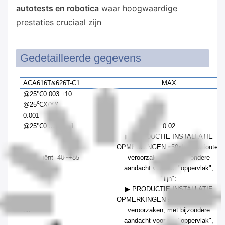
autotests en robotica
waar hoogwaardige
prestaties cruciaal zijn
Gedetailleerde gegevens
ACA61
6
T&62
6
T-C1
MAX
@25℃
0.003
±10
@25℃
X
/XY
0.001
@25℃
0.003
0.01
0.02
▶ PRODUCTIE INSTALLATIE
OPMERKINGEN
≤50
≤50
meetfouten
coëfficiënt
-40
~+
85
veroorzaken, met bijzondere
aandacht voor het "oppervlak",
"lijn":
▶ PRODUCTIE INSTALLATIE
OPMERKINGEN
≤50
≤50
meetfouten
85
veroorzaken, met bijzondere
aandacht voor het "oppervlak",