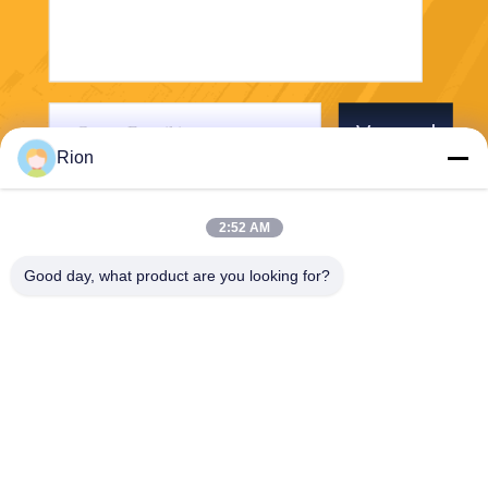
Verzend
Rion
2:52 AM
Good day, what product are you looking for?
Shenzhen Rion Technology Co., Ltd.
Alice@rion-tech.net
86-156-25295088
Block 1, COFCO ((FUAN) R
obotics Industrial Park, Da Y
ang Road No. 90, Fuyong Di
strict, Shenzhen City, China