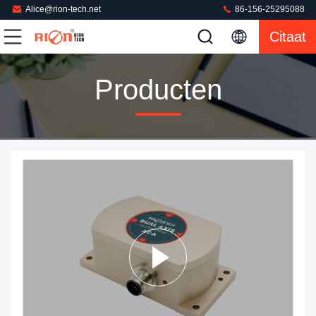
Alice@rion-tech.net
86-156-25295088
Citaat
Producten