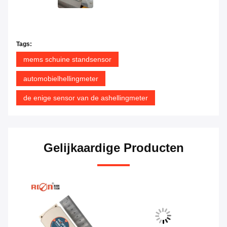
Tags:
mems schuine standsensor
automobielhellingmeter
de enige sensor van de ashellingmeter
Gelijkaardige Producten