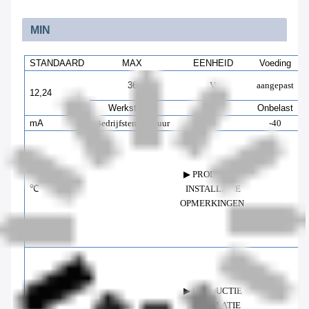
MIN
STANDAARD
MAX
EENHEID
Voeding
36
V
aangepast
12,24
Werkstroom
Onbelast
mA
Bedrijfstemperatuur
-40
V
▶ PRODUCTIE
h
℃
INSTALLATIE
OPMERKINGEN
i
V
▶ PRODUCTIE
h
℃
INSTALLATIE