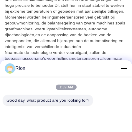
hoge precisie te behoudenDit stelt hen in staat stabiel te werken
bij extreme temperaturen of gebieden met aanzienlijke trillingen.
Momenteel worden hellingsmetersensoren veel gebruikt bij
gebouwmonitoring, de balansregeling van zware machines zoals
graafmachines, voertuigstabiliteitssystemen, autonome
rijtechnologieën,en de aanpassing van de hoeken van de
zonnepanelen, die allemaal bijdragen aan de automatisering en
intelligentie van verschillende industrieën.
Naarmate de technologie verder vooruitgaat, zullen de
toepassingsscenario's voor hellingsmetersensoren alleen maar
uitbreiden en zich in de toekomst dieper integreren in slimme
Rion
productie- en precisiecontrolesystemen.
3:39 AM
Good day, what product are you looking for?
Shenzhen Rion Technology Co., Ltd.
Alice@rion-tech.net
86-156-25295088